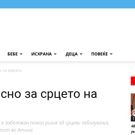
БЕБЕ
ИСХРАНА
ДЕЦА
ПОВЕЌЕ
о на мајката
сно за срцето на
Т
 е забележан помал ризик од срцеви заболувања,
48
етот во Атина.
ук