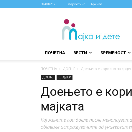
08/08/2026
Маркетинг
Архива
МАЈКА
И
ДЕТЕ
ПОЧЕТНА
ВЕСТИ
БРЕМЕНОСТ
ПОЧЕТНА
ДОЕЊЕ
Доењето е корисно за срцет
ДОЕЊЕ
СЛАЈДЕР
Доењето е кори
мајката
Кај жените кои доеле после менопаузата
објавиле истражувачите од универзит