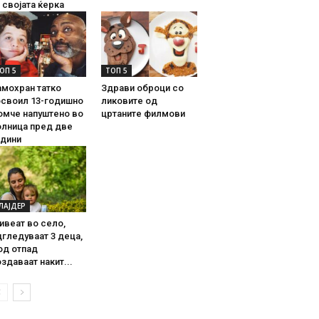
 својата ќерка
ОП 5
ТОП 5
амохран татко
Здрави оброци со
освоил 13-годишно
ликовите од
омче напуштено во
цртаните филмови
олница пред две
одини
ЛАЈДЕР
ивеат во село,
гледуваат 3 деца,
од отпад
здаваат накит...