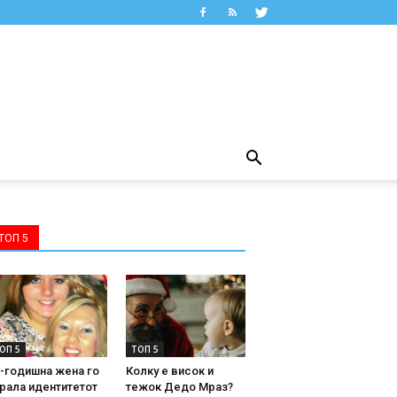
ТОП 5
ОП 5
ТОП 5
-годишна жена го
Колку е висок и
рала идентитетот
тежок Дедо Мраз?