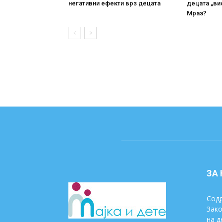
негативни ефекти врз децата
децата „ви
Мраз?
ЗА
Содр
Зако
на д