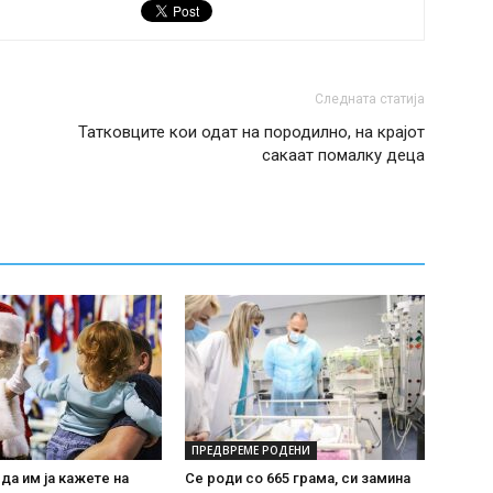
Следната статија
Татковците кои одат на породилно, на крајот
сакаат помалку деца
ПРЕДВРЕМЕ РОДЕНИ
 да им ја кажете на
Се роди со 665 грама, си замина