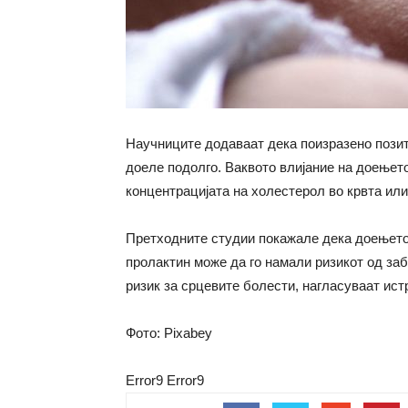
Научниците додаваат дека поизразено позит
доеле подолго. Ваквото влијание на доењето
концентрацијата на холестерол во крвта ил
Претходните студии покажале дека доењето
пролактин може да го намали ризикот од за
ризик за срцевите болести, нагласуваат ист
Фото: Pixabey
Error9
Error9