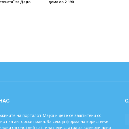
стината“ за Дедо
дома со 2.190
 НАС
С
жините на порталот Мајка и дете се заштитени со
нот за авторски права. За секоја форма на користење
елови од овој веб сајт или цели статии за комерцијални