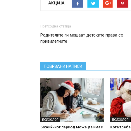
АКЦИЈА
Претходна статија
Родителите ги мешаат детските права со
привилегиите
ПОВРЗАНИ НАПИСИ
ПСИХОЛОГ
ПСИХОЛОГ
Божиќниот период може да има и
Кога треба