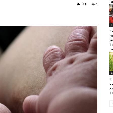
на
161
0
Т
С
п
м
б
г
С
Ж
од
а 
со