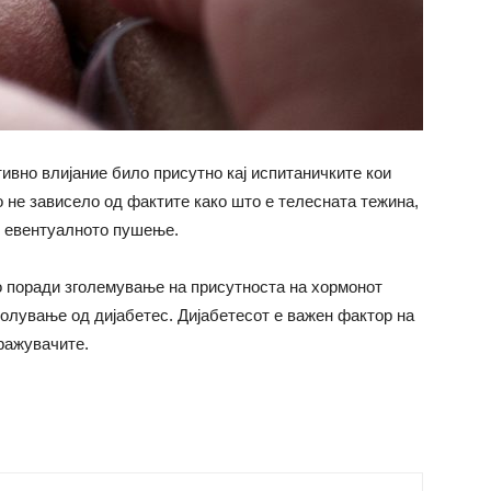
ивно влијание било присутно кај испитаничките кои
 не зависело од фактите како што е телесната тежина,
и евентуалното пушење.
 поради зголемување на присутноста на хормонот
болување од дијабетес. Дијабетесот е важен фактор на
ражувачите.