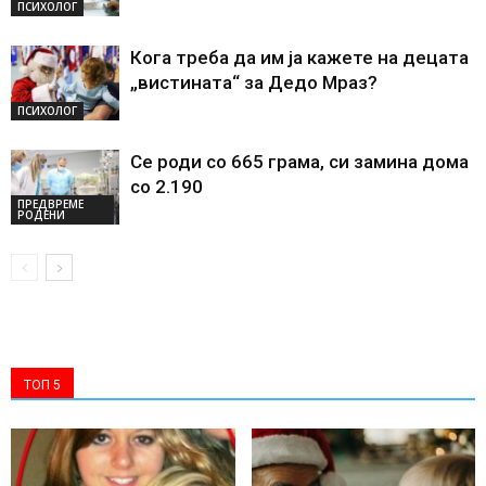
ПСИХОЛОГ
Кога треба да им ја кажете на децата
„вистината“ за Дедо Мраз?
ПСИХОЛОГ
Се роди со 665 грама, си замина дома
со 2.190
ПРЕДВРЕМЕ
РОДЕНИ
ТОП 5