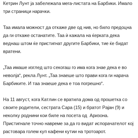
Кетрин Лунт ја забележала мега-листата на Барбики. Имало
три страници нарачки.
Таа имала можност да откаже две од нив, но било предоцна
да ги откаже останатите. Таа ѝ кажала на ќерката дека
веднаш штом ќе пристигнат другите Барбики, тие ќе бидат
вратени.
„Таа имаше изглед што секогаш го има кога знае дека е во
неволја“, рекла Лунт. „Таа знаеше што прави кога ги нарача
Барбиките. И таа знаеше дека е тоа погрешно“.
На 11 август, кога Катлин се вратила дома од прошетка со
своите родители, сестрата Сара (15) и братот Рајан (9) и
неколку роднини кои биле на посета од Аризона.
Пристигнале точно навреме за да го видат испорачателот кој
растовара голем куп кафени кутии на тротоарот.