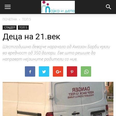
ПОЧЕТНА
ТОП 5
СЛАЈДЕР
ТОП 5
Деца на 21.век
Шестгодишно девојче нарачало од Амазон Барби кукли
во вредност од 350 долари. Еве што решиле да
направат нејзините родители со нив.