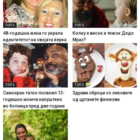
ТОП 5
ТОП 5
48-годишна жена го украла
Колку е висок и тежок Дедо
идентитетот на својата ќерка
Мраз?
ТОП 5
ТОП 5
Самохран татко посвоил 13-
Здрави оброци со ликовите
годишно момче напуштено
од цртаните филмови
во болница пред две години