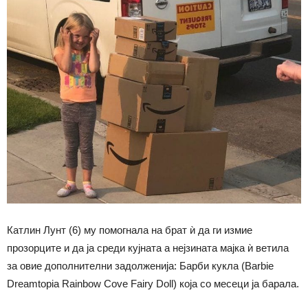
Катлин Лунт (6) му помогнала на брат ѝ да ги измие
прозорците и да ја среди кујната а нејзината мајка ѝ ветила
за овие дополнителни задолженија: Барби кукла (Barbie
Dreamtopia Rainbow Cove Fairy Doll) која со месеци ја барала.