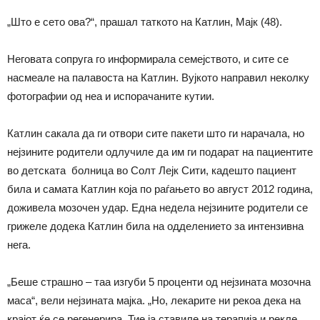
„Што е сето ова?“, прашал таткото на Катлин, Мајк (48).
Неговата сопруга го информирала семејството, и сите се
насмеале на палавоста на Катлин. Вујкото направил неколку
фотографии од неа и испорачаните кутии.
Катлин сакала да ги отвори сите пакети што ги нарачала, но
нејзините родители одлучиле да им ги подарат на пациентите
во детската болница во Солт Лејк Сити, кадешто пациент
била и самата Катлин која по раѓањето во август 2012 година,
доживела мозочен удар. Една недела нејзините родители се
грижеле додека Катлин била на одделението за интензивна
нега.
„Беше страшно – таа изгуби 5 проценти од нејзината мозочна
маса“, вели нејзината мајка. „Но, лекарите ни рекоа дека на
крајот ќе се регенерира. Тие ја ставиле на терапија и рекле