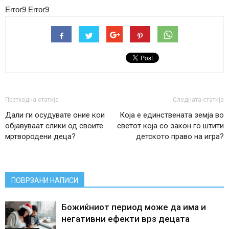
Error9
Error9
Претходна статија
Следната статија
Дали ги осудувате оние кои
Која е единствената земја во
објавуваат слики од своите
светот која со закон го штити
мртвородени деца?
детското право на игра?
ПОВРЗАНИ НАПИСИ
Божиќниот период може да има и
негативни ефекти врз децата