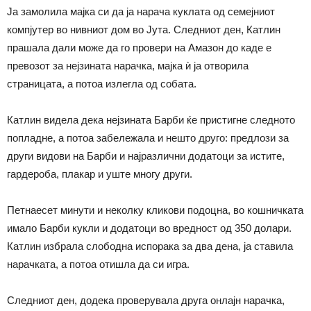
Ја замолила мајка си да ја нарача куклата од семејниот
компјутер во нивниот дом во Јута. Следниот ден, Катлин
прашала дали може да го провери на Амазон до каде е
превозот за нејзината нарачка, мајка ѝ ја отворила
страницата, а потоа излегла од собата.
Катлин видела дека нејзината Барби ќе пристигне следното
попладне, а потоа забележала и нешто друго: предлози за
други видови на Барби и најразлични додатоци за истите,
гардероба, плакар и уште многу други.
Петнаесет минути и неколку кликови подоцна, во кошничката
имало Барби кукли и додатоци во вредност од 350 долари.
Катлин избрала слободна испорака за два дена, ја ставила
нарачката, а потоа отишла да си игра.
Следниот ден, додека проверувала друга онлајн нарачка,