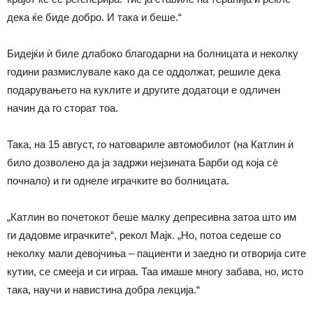
дека ќе биде добро. И така и беше.“
Бидејќи ѝ биле длабоко благодарни на болницата и неколку
години размислувале како да се оддолжат, решиле дека
подарувањето на куклите и другите додатоци е одличен
начин да го сторат тоа.
Така, на 15 август, го натовариле автомобилот (на Катлин ѝ
било дозволено да ја задржи нејзината Барби од која сѐ
почнало) и ги однеле играчките во болницата.
„Катлин во почетокот беше малку депресивна затоа што им
ги дадовме играчките“, рекол Мајк. „Но, потоа седеше со
неколку мали девојчиња – пациенти и заедно ги отворија сите
кутии, се смееја и си играа. Таа имаше многу забава, но, исто
така, научи и навистина добра лекција.“