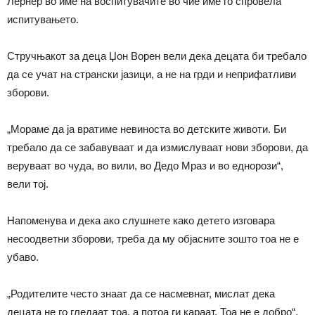
Лернер во име на воспитувачите во чие име го спровела
испитувањето.
Стручњакот за деца Џон Ворен вели дека децата би требало
да се учат на странски јазици, а не на грди и неприфатливи
зборови.
„Мораме да ја вратиме невиноста во детските животи. Би
требало да се забавуваат и да измислуваат нови зборови, да
веруваат во чуда, во вили, во Дедо Мраз и во еднорози“,
вели тој.
Напоменува и дека ако слушнете како детето изговара
несоодветни зборови, треба да му објасните зошто тоа не е
убаво.
„Родителите често знаат да се насмевнат, мислат дека
децата не го гледаат тоа, а потоа ги караат. Тоа не е добро“,