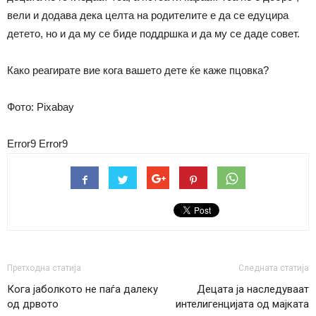
вели и додава дека целта на родителите е да се едуцира
детето, но и да му се биде поддршка и да му се даде совет.
Како реагирате вие кога вашето дете ќе каже пцовка?
Фото: Pixabay
Error9
Error9
Претходна статија
Следната статија
Кога јаболкото не паѓа далеку
Децата ја наследуваат
од дрвото
интелигенцијата од мајката