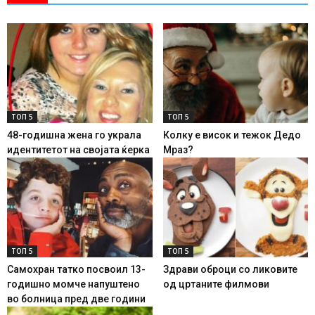
ТОП 5
ТОП 5
48-годишна жена го украла
Колку е висок и тежок Дедо
идентитетот на својата ќерка
Мраз?
ТОП 5
ТОП 5
Самохран татко посвоил 13-
Здрави оброци со ликовите
годишно момче напуштено
од цртаните филмови
во болница пред две години