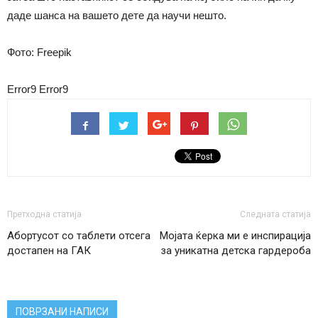
даде шанса на вашето дете да научи нешто.
Фото: Freepik
Error9
Error9
Претходна статија
Следната статија
Абортусот со таблети отсега
Мојата ќерка ми е инспирација
достапен на ГАК
за уникатна детска гардероба
ПОВРЗАНИ НАПИСИ