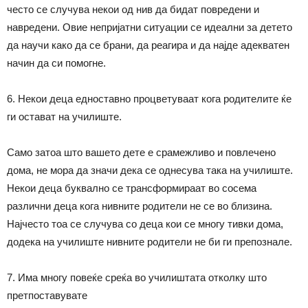
често се случува некои од нив да бидат повредени и
навредени. Овие непријатни ситуации се идеални за детето
да научи како да се брани, да реагира и да најде адекватен
начин да си помогне.
6. Некои деца едноставно процветуваат кога родителите ќе
ги остават на училиште.
Само затоа што вашето дете е срамежливо и повлечено
дома, не мора да значи дека се однесува така на училиште.
Некои деца буквално се трансформираат во сосема
различни деца кога нивните родители не се во близина.
Најчесто тоа се случува со деца кои се многу тивки дома,
додека на училиште нивните родители не би ги препознале.
7. Има многу повеќе среќа во училиштата отколку што
претпоставувате