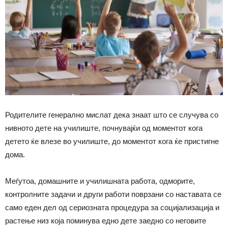
Родителите генерално мислат дека знаат што се случува со
нивното дете на училиште, почнувајќи од моментот кога
детето ќе влезе во училиште, до моментот кога ќе пристигне
дома.
Меѓутоа, домашните и училишната работа, одморите,
контролните задачи и други работи поврзани со наставата се
само еден дел од сериозната процедура за социјализација и
растење низ која поминува едно дете заедно со неговите