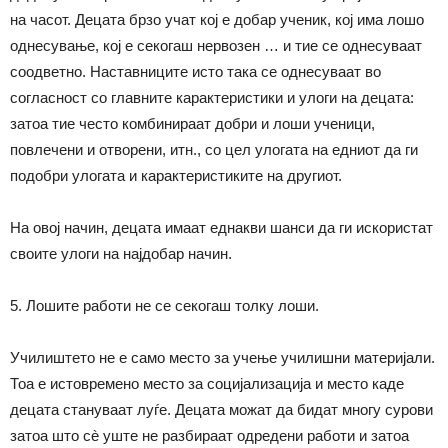
на часот. Децата брзо учат кој е добар ученик, кој има лошо
однесување, кој е секогаш нервозен … и тие се однесуваат
соодветно. Наставниците исто така се однесуваат во
согласност со главните карактеристики и улоги на децата:
затоа тие често комбинираат добри и лоши ученици,
повлечени и отворени, итн., со цел улогата на едниот да ги
подобри улогата и карактеристиките на другиот.
На овој начин, децата имаат еднакви шанси да ги искористат
своите улоги на најдобар начин.
5. Лошите работи не се секогаш толку лоши.
Училиштето не е само место за учење училишни материјали.
Тоа е истовремено место за социјализација и место каде
децата стануваат луѓе. Децата можат да бидат многу сурови
затоа што сè уште не разбираат одредени работи и затоа