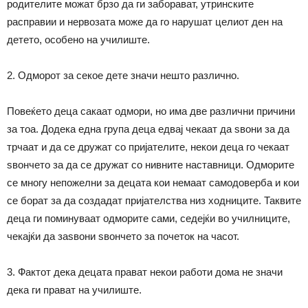
родителите можат брзо да ги заборават, утринските
расправии и нервозата може да го нарушат целиот ден на
детето, особено на училиште.
2. Одморот за секое дете значи нешто различно.
Повеќето деца сакаат одмори, но има две различни причини
за тоа. Додека една група деца едвај чекаат да ѕвони за да
трчаат и да се дружат со пријателите, некои деца го чекаат
ѕвончето за да се дружат со нивните наставници. Одморите
се многу непожелни за децата кои немаат самодоверба и кои
се борат за да создадат пријателства низ ходниците. Таквите
деца ги поминуваат одморите сами, седејќи во училниците,
чекајќи да заѕвони ѕвончето за почеток на часот.
3. Фактот дека децата прават некои работи дома не значи
дека ги прават на училиште.