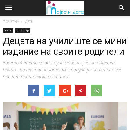
ПОЧЕТНА
ДЕТЕ
ДЕТЕ
СЛАЈДЕР
Децата на училиште се мини
издание на своите родители
Зошто детето се однесува се однесува на одреден
начин - на наставниците им станува јасно веќе после
првиот родителски состанок.