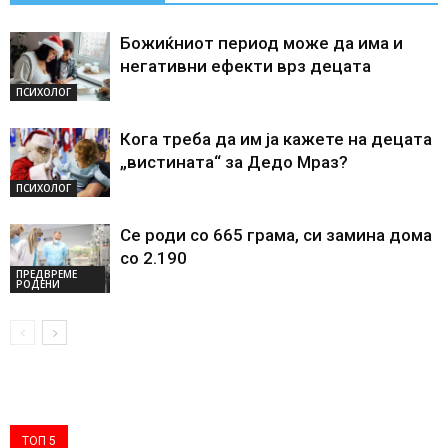
Божиќниот период може да има и
негативни ефекти врз децата
ПСИХОЛОГ
Кога треба да им ја кажете на децата
„вистината“ за Дедо Мраз?
ПСИХОЛОГ
Се роди со 665 грама, си замина дома
со 2.190
ПРЕДВРЕМЕ
РОДЕНИ
ТОП 5