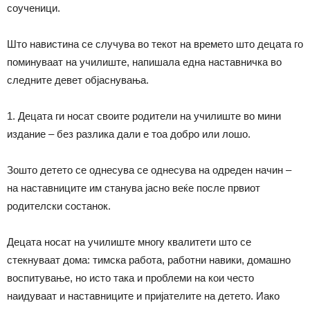
соученици.
Што навистина се случува во текот на времето што децата го
поминуваат на училиште, напишала една наставничка во
следните девет објаснувања.
1. Децата ги носат своите родители на училиште во мини
издание – без разлика дали е тоа добро или лошо.
Зошто детето се однесува се однесува на одреден начин –
на наставниците им станува јасно веќе после првиот
родителски состанок.
Децата носат на училиште многу квалитети што се
стекнуваат дома: тимска работа, работни навики, домашно
воспитување, но исто така и проблеми на кои често
наидуваат и наставниците и пријателите на детето. Иако