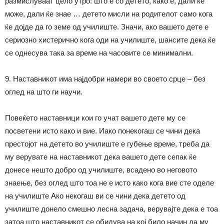
размислуваат цело утро: што е со детето, како е, дали ќе
може, дали ќе знае … детето мисли на родителот само кога
ќе дојде да го земе од училиште. Значи, ако вашето дете е
сериозно хистерично кога оди на училиште, шансите дека ќе
се однесува така за време на часовите се минимални.
9. Наставникот има најдобри намери во своето срце – без
оглед на што ги научи.
Повеќето наставници кои го учат вашето дете му се
посветени исто како и вие. Иако понекогаш се чини дека
престојот на детето во училиште е губење време, треба да
му верувате на наставникот дека вашето дете сепак ќе
донесе нешто добро од училиште, всадено во неговото
знаење, без оглед што тоа не е исто како кога вие сте оделе
на училиште Ако некогаш ви се чини дека детето од
училиште донело смешно лесна задача, верувајте дека е тоа
затоа што наставникот се обидува на кој било начин да му