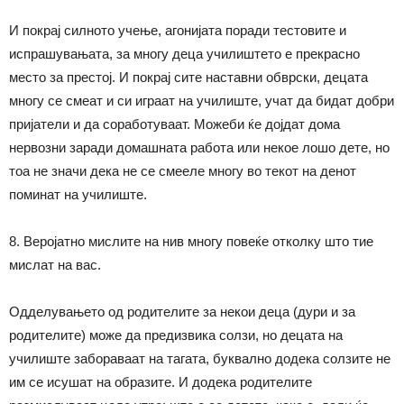
И покрај силното учење, агонијата поради тестовите и
испрашувањата, за многу деца училиштето е прекрасно
место за престој. И покрај сите наставни обврски, децата
многу се смеат и си играат на училиште, учат да бидат добри
пријатели и да соработуваат. Можеби ќе дојдат дома
нервозни заради домашната работа или некое лошо дете, но
тоа не значи дека не се смееле многу во текот на денот
поминат на училиште.
8. Веројатно мислите на нив многу повеќе отколку што тие
мислат на вас.
Одделувањето од родителите за некои деца (дури и за
родителите) може да предизвика солзи, но децата на
училиште забораваат на тагата, буквално додека солзите не
им се исушат на образите. И додека родителите