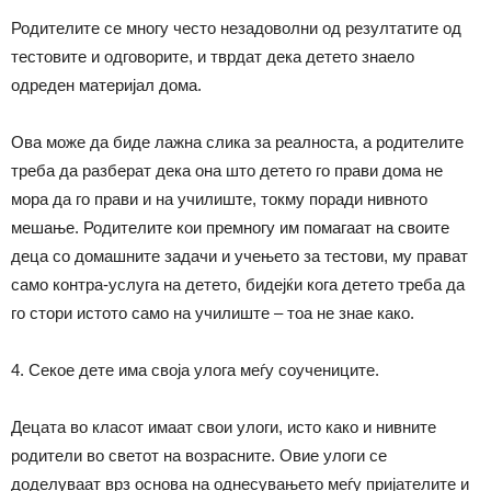
Родителите се многу често незадоволни од резултатите од
тестовите и одговорите, и тврдат дека детето знаело
одреден материјал дома.
Ова може да биде лажна слика за реалноста, а родителите
треба да разберат дека она што детето го прави дома не
мора да го прави и на училиште, токму поради нивното
мешање. Родителите кои премногу им помагаат на своите
деца со домашните задачи и учењето за тестови, му прават
само контра-услуга на детето, бидејќи кога детето треба да
го стори истото само на училиште – тоа не знае како.
4. Секое дете има своја улога меѓу соучениците.
Децата во класот имаат свои улоги, исто како и нивните
родители во светот на возрасните. Овие улоги се
доделуваат врз основа на однесувањето меѓу пријателите и