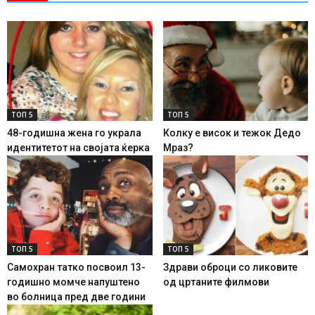
ТОП 5
ТОП 5
48-годишна жена го украла
Колку е висок и тежок Дедо
идентитетот на својата ќерка
Мраз?
ТОП 5
ТОП 5
Самохран татко посвоил 13-
Здрави оброци со ликовите
годишно момче напуштено
од цртаните филмови
во болница пред две години