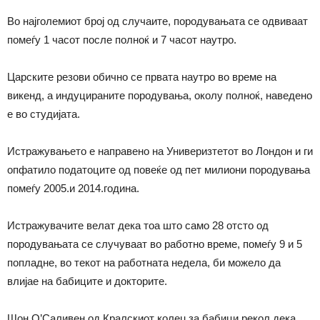
Во најголемиот број од случаите, породувањата се одвиваат
помеѓу 1 часот после полноќ и 7 часот наутро.
Царските резови обично се првата наутро во време на
викенд, а индуцираните породувања, околу полноќ, наведено
е во студијата.
Истражувањето е направено на Универизтетот во Лондон и ги
опфатило податоците од повеќе од пет милиони породувања
помеѓу 2005.и 2014.година.
Истражувачите велат дека тоа што само 28 отсто од
породувањата се случуваат во работно време, помеѓу 9 и 5
попладне, во текот на работната недела, би можело да
влијае на бабиците и докторите.
Шон О’Саливен од Кралскиот колеџ за бабици рекол дека