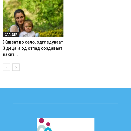
СЛАЈДЕР
Живеат во село, одгледуваат
3 деца, а од отпад создаваат
накит...