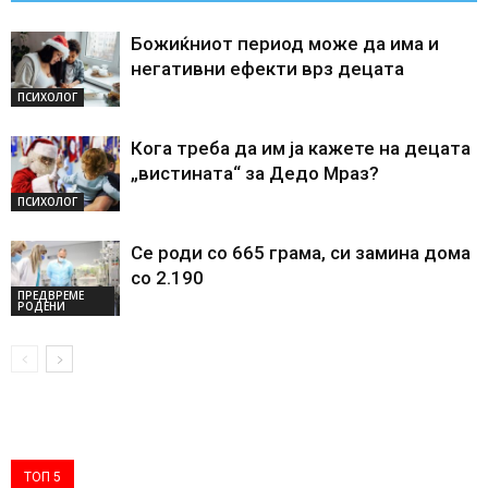
Божиќниот период може да има и
негативни ефекти врз децата
ПСИХОЛОГ
Кога треба да им ја кажете на децата
„вистината“ за Дедо Мраз?
ПСИХОЛОГ
Се роди со 665 грама, си замина дома
со 2.190
ПРЕДВРЕМЕ
РОДЕНИ
ТОП 5