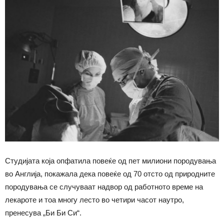
Студијата која опфатила повеќе од пет милиони породувања
во Англија, покажала дека повеќе од 70 отсто од природните
породувања се случуваат надвор од работното време на
лекароте и тоа многу лесто во четири часот наутро,
пренесува „Би Би Си“.