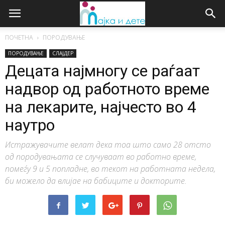
ПОЧЕТНА
ПОРОДУВАЊЕ
ПОРОДУВАЊЕ
СЛАЈДЕР
Децата најмногу се раѓаат
надвор од работното време
на лекарите, најчесто во 4
наутро
Истражувачите велат дека тоа што само 28 отсто
од породувањата се случуваат во работно време,
помеѓу 9 и 5 попладне, во текот на работната недела,
би можело да влијае на бабиците и докторите.