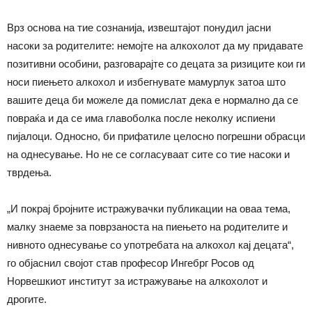
Врз основа на тие сознанија, извештајот понудил јасни
насоки за родителите: немојте на алкохолот да му придавате
позитивни особини, разговарајте со децата за ризиците кои ги
носи пиењето алкохол и избегнувате мамурлук затоа што
вашите деца би можеле да помислат дека е нормално да се
повраќа и да се има главоболка после неколку испиени
пијалоци. Односно, би прифатиле целосно погрешни обрасци
на однесување. Но не се согласуваат сите со тие насоки и
тврдења.
„И покрај бројните истражувачки публикации на оваа тема,
малку знаеме за поврзаноста на пиењето на родителите и
нивното однесување со употребата на алкохол кај децата“,
го објаснил својот став професор Ингебрг Росов од
Норвешкиот институт за истражување на алкохолот и
дрогите.