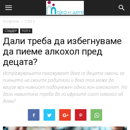
ПОЧЕТНА
ТОП 5
СЛАЈДЕР
ТОП 5
Дали треба да избегнуваме
да пиеме алкохол пред
децата?
Истражувањата покажуваат дека се децата свесни за
пиењето на своите родители и дека тоа може да
влијае врз нивниот подоцнежен однос кон алкохолот. Но
дали навистина треба да го ифрлите сиот алкохол од
дома?