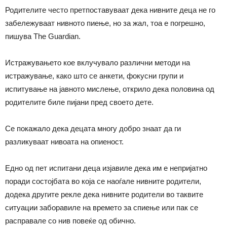
Родителите често претпоставуваат дека нивните деца не го
забележуваат нивното пиење, но за жал, тоа е погрешно,
пишува The Guardian.
Истражувањето кое вклучувало различни методи на
истражување, како што се анкети, фокусни групи и
испитување на јавното мислење, открило дека половина од
родителите биле пијани пред своето дете.
Се покажало дека децата многу добро знаат да ги
разликуваат нивоата на опиеност.
Едно од пет испитани деца изјавиле дека им е непријатно
поради состојбата во која се наоѓале нивните родители,
додека другите рекле дека нивните родители во таквите
ситуации заборавиле на времето за спиење или пак се
расправале со нив повеќе од обично.