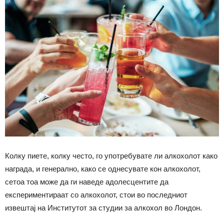
Колку пиете, колку често, го употребувате ли алкохолот како
награда, и генерално, како се однесувате кон алкохолот,
сетоа тоа може да ги наведе адолесцентите да
експериментираат со алкохолот, стои во последниот
извештај на Институтот за студии за алкохол во Лондон.