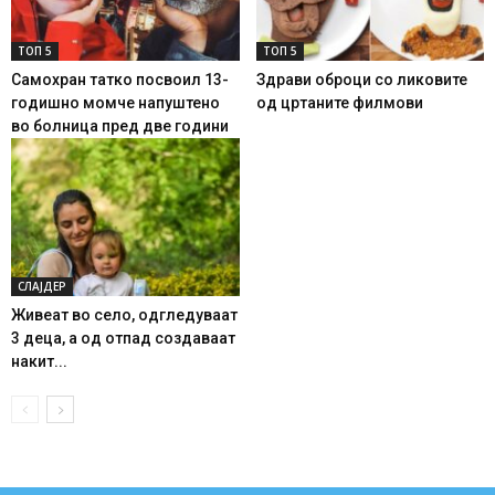
ТОП 5
ТОП 5
Самохран татко посвоил 13-
Здрави оброци со ликовите
годишно момче напуштено
од цртаните филмови
во болница пред две години
СЛАЈДЕР
Живеат во село, одгледуваат
3 деца, а од отпад создаваат
накит...