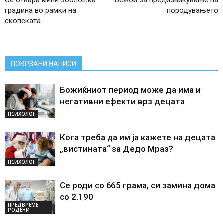
Се отвара мини зоолошка
Вежби за предизвикување на
градина во рамки на
породувањето
скопската
ПОВРЗАНИ НАПИСИ
Божиќниот период може да има и
негативни ефекти врз децата
ПСИХОЛОГ
Кога треба да им ја кажете на децата
„вистината“ за Дедо Мраз?
ПСИХОЛОГ
Се роди со 665 грама, си замина дома
со 2.190
ПРЕДВРЕМЕ
РОДЕНИ