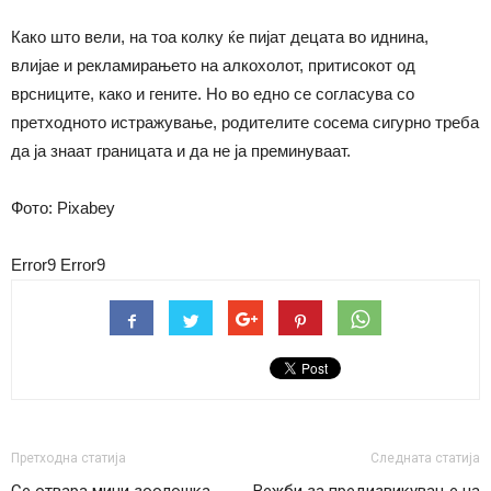
Како што вели, на тоа колку ќе пијат децата во иднина,
влијае и рекламирањето на алкохолот, притисокот од
врсниците, како и гените. Но во едно се согласува со
претходното истражување, родителите сосема сигурно треба
да ја знаат границата и да не ја преминуваат.
Фото: Pixabey
Error9
Error9
Претходна статија
Следната статија