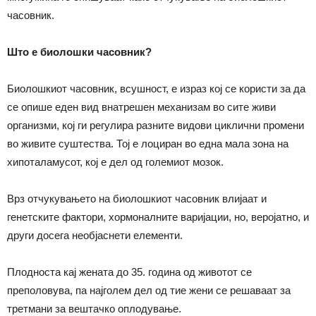
часовник.
Што е биолошки часовник?
Биолошкиот часовник, всушност, е израз кој се користи за да
се опише еден вид внатрешен механизам во сите живи
организми, кој ги регулира разните видови циклични промени
во живите суштества. Тој е лоциран во една мала зона на
хипоталамусот, кој е дел од големиот мозок.
Врз отчукувањето на биолошкиот часовник влијаат и
генетските фактори, хормоналните варијации, но, веројатно, и
други досега необјаснети елементи.
Плодноста кај жената до 35. година од животот се
преполовува, па најголем дел од тие жени се решаваат за
третмани за вештачко оплодување.