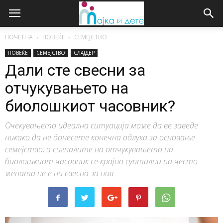
ПОЧЕТНА
ПОВЕЌЕ
СЕМЕЈСТВО
ПОВЕЌЕ
СЕМЕЈСТВО
СЛАЈДЕР
Дали сте свесни за
отчукувањето на
биолошкиот часовник?
Очекувањето идеална ситуација може да ве заведе
никако да не донесете конечна одлука за основање
семејство, а сигналите на отчукувањето на
биолошкиот часовник се крајно суптилни па често
жената не е ни свесна за нив.