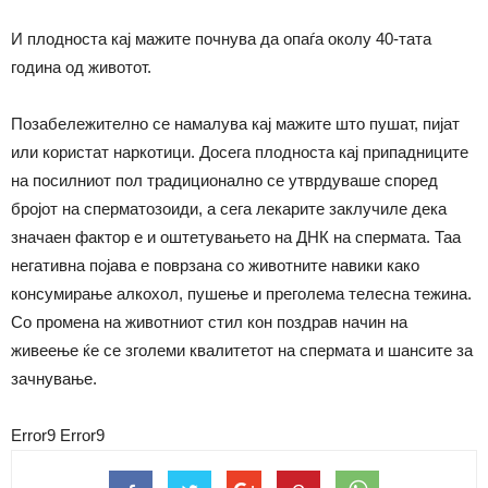
И плодноста кај мажите почнува да опаѓа околу 40-тата
година од животот.
Позабележително се намалува кај мажите што пушат, пијат
или користат наркотици. Досега плодноста кај припадниците
на посилниот пол традиционално се утврдуваше според
бројот на сперматозоиди, а сега лекарите заклучиле дека
значаен фактор е и оштетувањето на ДНК на спермата. Таа
негативна појава е поврзана со животните навики како
консумирање алкохол, пушење и преголема телесна тежина.
Со промена на животниот стил кон поздрав начин на
живеење ќе се зголеми квалитетот на спермата и шансите за
зачнување.
Error9
Error9