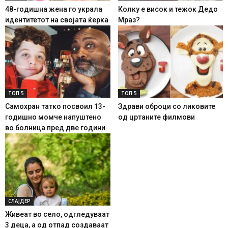
48-годишна жена го украла
Колку е висок и тежок Дедо
идентитетот на својата ќерка
Мраз?
ТОП 5
ТОП 5
Самохран татко посвоил 13-
Здрави оброци со ликовите
годишно момче напуштено
од цртаните филмови
во болница пред две години
СЛАЈДЕР
Живеат во село, одгледуваат
3 деца, а од отпад создаваат