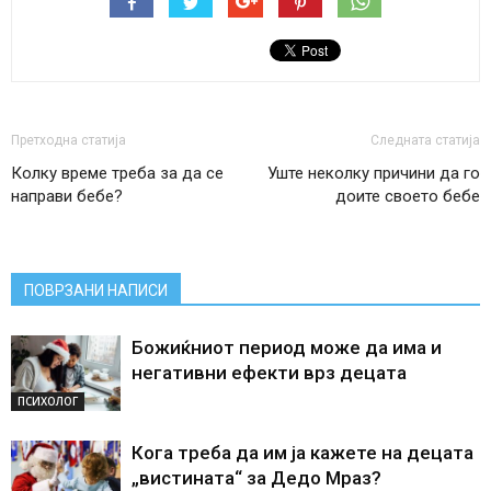
Претходна статија
Следната статија
Колку време треба за да се
Уште неколку причини да го
направи бебе?
доите своето бебе
ПОВРЗАНИ НАПИСИ
Божиќниот период може да има и
негативни ефекти врз децата
ПСИХОЛОГ
Кога треба да им ја кажете на децата
„вистината“ за Дедо Мраз?