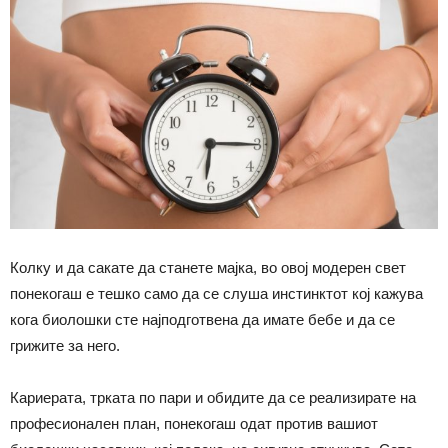
Колку и да сакате да станете мајка, во овој модерен свет
понекогаш е тешко само да се слуша инстинктот кој кажува
кога биолошки сте најподготвена да имате бебе и да се
грижите за него.
Кариерата, трката по пари и обидите да се реализирате на
професионален план, понекогаш одат против вашиот