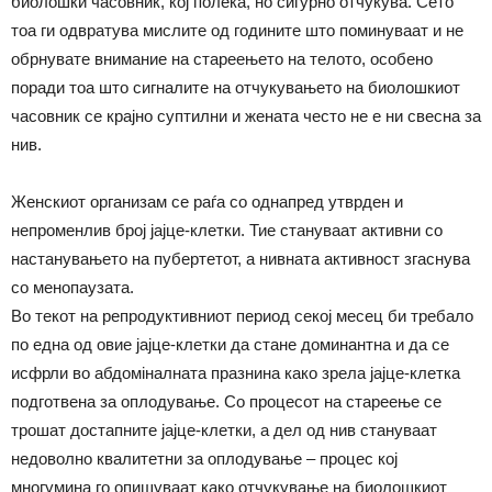
биолошки часовник, кој полека, но сигурно отчукува. Сето
тоа ги одвратува мислите од годините што поминуваат и не
обрнувате внимание на стареењето на телото, особено
поради тоа што сигналите на отчукувањето на биолошкиот
часовник се крајно суптилни и жената често не е ни свесна за
нив.
Женскиот организам се раѓа со однапред утврден и
непроменлив број јајце-клетки. Тие стануваат активни со
настанувањето на пубертетот, а нивната активност згаснува
со менопаузата.
Во текот на репродуктивниот период секој месец би требало
по една од овие јајце-клетки да стане доминантна и да се
исфрли во абдомiналната празнина како зрела јајце-клетка
подготвена за оплодување. Со процесот на стареење се
трошат достапните јајце-клетки, а дел од нив стануваат
недоволно квалитетни за оплодување – процес кој
многумина го опишуваат како отчукување на биолошкиот