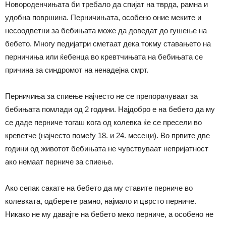
Новороденчињата би требало да спијат на тврда, рамна и
удобна површина. Перничињата, особено оние меките и
несоодветни за бебињата може да доведат до гушење на
бебето. Многу педијатри сметаат дека токму ставањето на
перничиња или ќебенца во кревтчињата на бебињата се
причина за синдромот на ненадејна смрт.
Перничиња за спиење најчесто не се препорачуваат за
бебињата помлади од 2 години. Најдобро е на бебето да му
се даде перниче тогаш кога од колевка ќе се пресели во
креветче (најчесто помеѓу 18. и 24. месеци). Во првите две
години од животот бебињата не чувствуваат непријатност
ако немаат перниче за спиење.
Ако сепак сакате на бебето да му ставите перниче во
колевката, одберете рамно, најмало и цврсто перниче.
Никако не му давајте на бебето меко перниче, а особено не