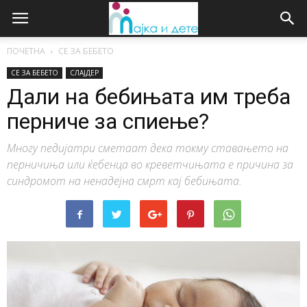
ПОЧЕТНА
СЕ ЗА БЕБЕТО
СЕ ЗА БЕБЕТО
СЛАЈДЕР
Дали на бебињата им треба
перниче за спиење?
Многу педијатри сметаат дека токму ставањето на
перничиња или ќебенца во креветчињата е причина за
синдромот на ненадејна смрт кај бебињата.