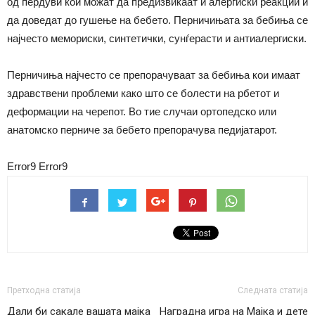
од пердуви кои можат да предизвикаат и алергиски реакции и
да доведат до гушење на бебето. Перничињата за бебиња се
најчесто мемориски, синтетички, сунѓерасти и антиалергиски.
Перничиња најчесто се препорачуваат за бебиња кои имаат
здравствени проблеми како што се болести на рбетот и
деформации на черепот. Во тие случаи ортопедско или
анатомско перниче за бебето препорачува педијатарот.
Error9
Error9
Претходна статија
Следната статија
Дали би сакале вашата мајка
Наградна игра на Мајка и дете