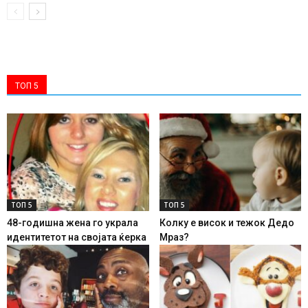
ТОП 5
ТОП 5
ТОП 5
48-годишна жена го украла
Колку е висок и тежок Дедо
идентитетот на својата ќерка
Мраз?