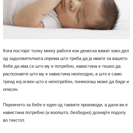
Кога постојат толку многу работи кои денеска важат како дел
од задолжителната опрема што треба да ја имате за вашето
бебе да има се што му е потребно, навистина е тешко да
распознаете што му е навистина неопходно, а што е само
тренд кој освен што е непотребен, понекогаш може да биде и
опасен.
Перничето за бебе е еден од таквите производи, а дали ви е
навистина потребно (и воопшто, безбедно) дознајте подолу
во текстот.