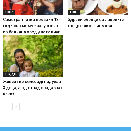
ТОП 5
ТОП 5
Самохран татко посвоил 13-
Здрави оброци со ликовите
годишно момче напуштено
од цртаните филмови
во болница пред две години
СЛАЈДЕР
Живеат во село, одгледуваат
3 деца, а од отпад создаваат
накит...