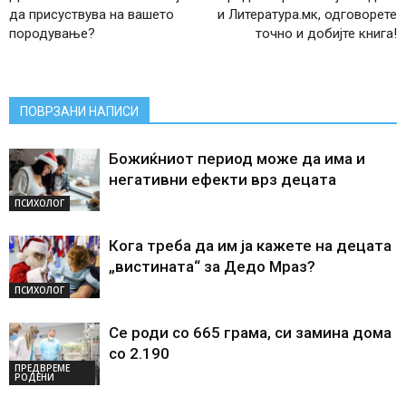
да присуствува на вашето
и Литература.мк, одговорете
породување?
точно и добијте книга!
ПОВРЗАНИ НАПИСИ
Божиќниот период може да има и
негативни ефекти врз децата
ПСИХОЛОГ
Кога треба да им ја кажете на децата
„вистината“ за Дедо Мраз?
ПСИХОЛОГ
Се роди со 665 грама, си замина дома
со 2.190
ПРЕДВРЕМЕ
РОДЕНИ