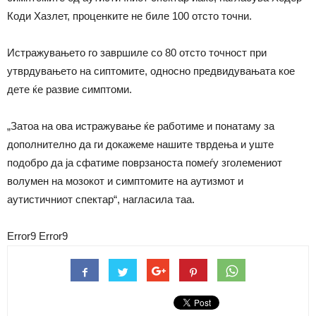
Коди Хазлет, проценките не биле 100 отсто точни.
Истражувањето го завршиле со 80 отсто точност при
утврдувањето на сиптомите, односно предвидувањата кое
дете ќе развие симптоми.
„Затоа на ова истражување ќе работиме и понатаму за
дополнително да ги докажеме нашите тврдења и уште
подобро да ја сфатиме поврзаноста помеѓу зголемениот
волумен на мозокот и симптомите на аутизмот и
аутистичниот спектар“, нагласила таа.
Error9
Error9