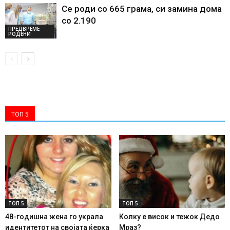
Се роди со 665 грама, си замина дома
со 2.190
ПРЕДВРЕМЕ
РОДЕНИ
ТОП 5
ТОП 5
ТОП 5
48-годишна жена го украла
Колку е висок и тежок Дедо
идентитетот на својата ќерка
Мраз?