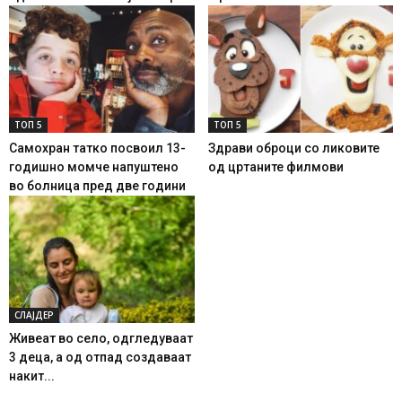
ТОП 5
ТОП 5
Самохран татко посвоил 13-
Здрави оброци со ликовите
годишно момче напуштено
од цртаните филмови
во болница пред две години
СЛАЈДЕР
Живеат во село, одгледуваат
3 деца, а од отпад создаваат
накит...