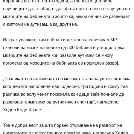
Каролина во текот на 10 години, а главната цел била
научниците да се обидат да сфатат што точно се случува во
мозоците на бебињата и зошто кај некои од нив се развиваат
симптоми на аутизам, а кај други не.
Истражувачкиот тим собрал и детално анализирал МР
скенови на мозок на повеќе од 500 бебиња и утврдил дека
мозоците на бебињата кои развиле аутизам се многу
поголеми од мозоците на бебињата со нормален развој.
„Разликата во големината на мозокот станала уште поголема
кога децата наполниле две, односно, три години и токму таа
разлика во волуменот покажала кои деца веќе почнале да
развиваат симптоми од аутистичен спектар“, нагласила
Хедер Коди Хазлет.
Тоа е добра вест за што порано откривање на развојот на
симптомите од аутистичниот спектар иако, нагласува Хедер