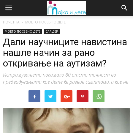
ПОЧЕТНА
МОЕТО ПОСЕБНО ДЕТЕ
МОЕТО ПОСЕБНО ДЕТЕ
СЛАЈДЕР
Дали научниците навистина
нашле начин за рано
откривање на аутизам?
Истражувањето покажало 80 отсто точност во
предвидувањата кое дете ќе развие симптоми, а кое не