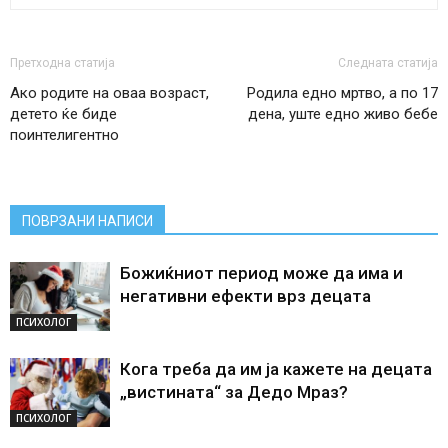
Претходна статија
Следната статија
Ако родите на оваа возраст,
Родила едно мртво, а по 17
детето ќе биде
дена, уште едно живо бебе
поинтелигентно
ПОВРЗАНИ НАПИСИ
Божиќниот период може да има и
негативни ефекти врз децата
ПСИХОЛОГ
Кога треба да им ја кажете на децата
„вистината“ за Дедо Мраз?
ПСИХОЛОГ