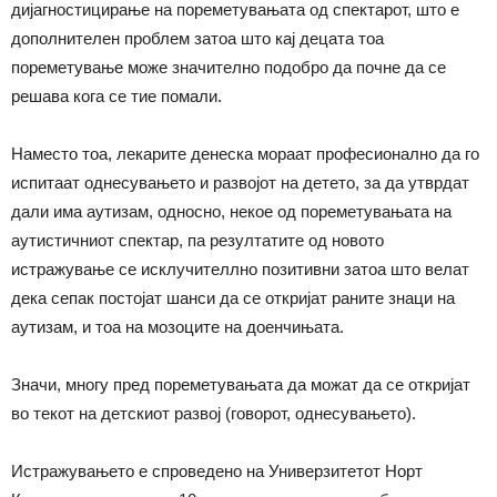
дијагностицирање на пореметувањата од спектарот, што е
дополнителен проблем затоа што кај децата тоа
пореметување може значително подобро да почне да се
решава кога се тие помали.
Наместо тоа, лекарите денеска мораат професионално да го
испитаат однесувањето и развојот на детето, за да утврдат
дали има аутизам, односно, некое од пореметувањата на
аутистичниот спектар, па резултатите од новото
истражување се исклучителлно позитивни затоа што велат
дека сепак постојат шанси да се откријат раните знаци на
аутизам, и тоа на мозоците на доенчињата.
Значи, многу пред пореметувањата да можат да се откријат
во текот на детскиот развој (говорот, однесувањето).
Истражувањето е спроведено на Универзитетот Норт