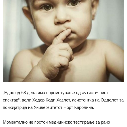
„Едно од 68 деца има пореметување од аутистичниот
спектар“, вели Хедер Коди Хазлет, асистентка на Одделот за
психијатрија на Универзитетот Норт Каролина.
Моментално не постои медицинско тестирање за рано