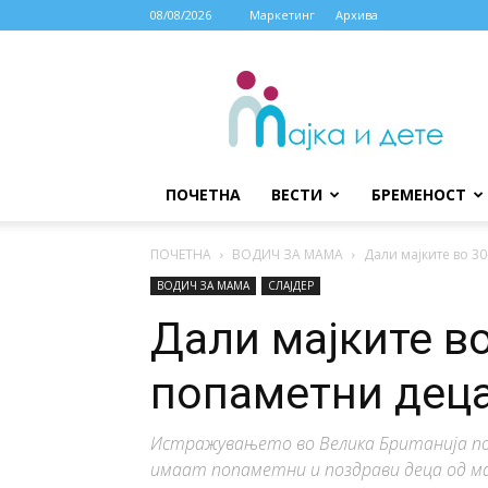
08/08/2026
Маркетинг
Архива
МАЈКА
И
ДЕТЕ
ПОЧЕТНА
ВЕСТИ
БРЕМЕНОСТ
ПОЧЕТНА
ВОДИЧ ЗА МАМА
Дали мајките во 30
ВОДИЧ ЗА МАМА
СЛАЈДЕР
Дали мајките во
попаметни дец
Истражувањето во Велика Британија по
имаат попаметни и поздрави деца од м