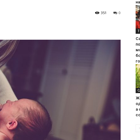
на
351
0
Т
С
п
м
б
г
С
Ж
од
а 
со