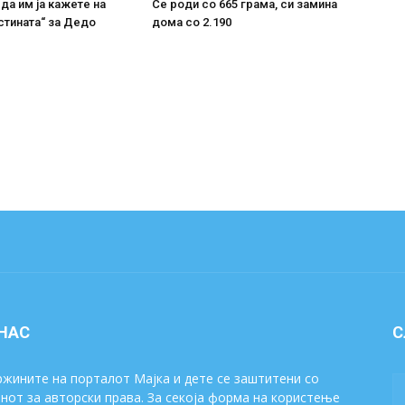
 да им ја кажете на
Се роди со 665 грама, си замина
стината“ за Дедо
дома со 2.190
 НАС
С
жините на порталот Мајка и дете се заштитени со
нот за авторски права. За секоја форма на користење