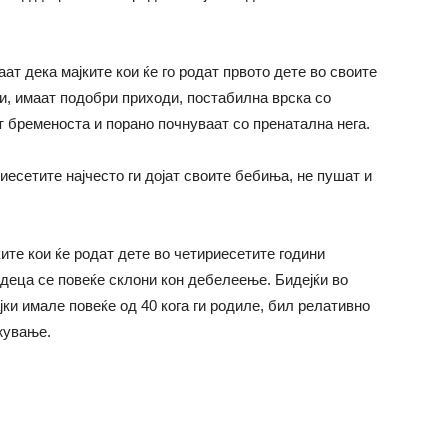
ат дека мајките кои ќе го родат првото дете во своите
и, имаат подобри приходи, постабилна врска со
ат бременоста и порано почнуваат со пренатална нега.
есетите најчесто ги дојат своите бебиња, не пушат и
ите кои ќе родат дете во четириесетите години
 деца се повеќе склони кон дебелеење. Бидејќи во
јки имале повеќе од 40 кога ги родиле, бил релативно
жување.