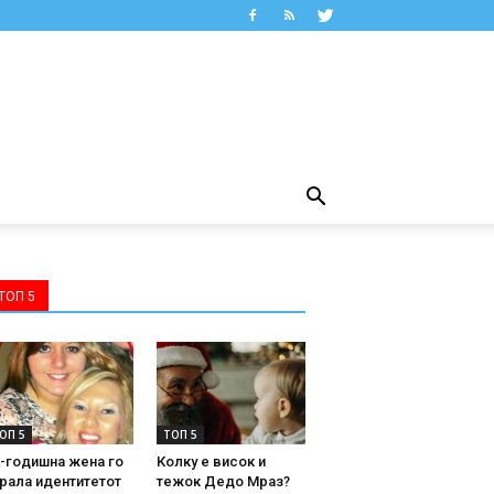
ТОП 5
ОП 5
ТОП 5
-годишна жена го
Колку е висок и
рала идентитетот
тежок Дедо Мраз?