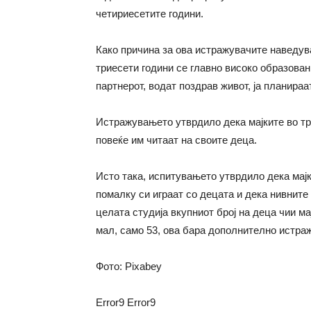
четириесетите години.
Како причина за ова истражувачите наведува
триесети години се главно високо образован
партнерот, водат поздрав живот, ја планира
Истражувањето утврдило дека мајките во три
повеќе им читаат на своите деца.
Исто така, испитувањето утврдило дека мајк
помалку си играат со децата и дека нивните
целата студија вкупниот број на деца чии ма
мал, само 53, ова бара дополнително истра
Фото: Pixabey
Error9
Error9