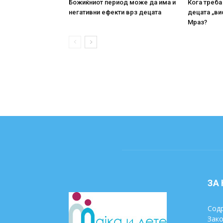
Божиќниот период може да има и
Кога треба
негативни ефекти врз децата
децата „ви
Мраз?
ЗА
Содр
Зако