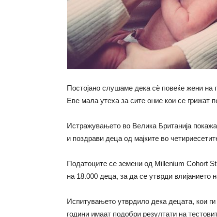
Постојано слушаме дека сѐ повеќе жени на п
Еве мала утеха за сите оние кои се грижат п
Истражувањето во Велика Британија покажал
и поздрави деца од мајките во четириесетит
Податоците се земени од Millenium Cohort St
на 18.000 деца, за да се утврди влијанието н
Испитувањето утврдило дека децата, кои ги 
години имаат подобри резултати на тестовит