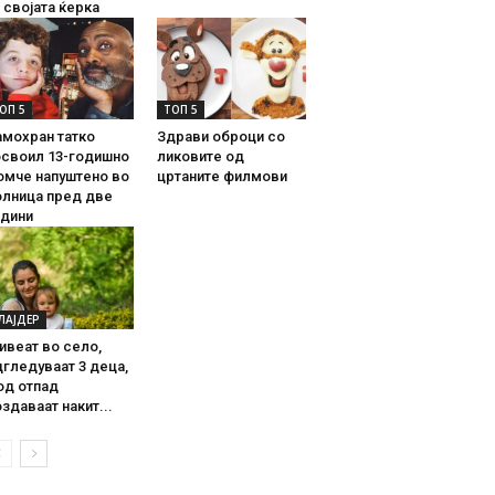
 својата ќерка
ОП 5
ТОП 5
амохран татко
Здрави оброци со
освоил 13-годишно
ликовите од
омче напуштено во
цртаните филмови
олница пред две
одини
ЛАЈДЕР
ивеат во село,
гледуваат 3 деца,
од отпад
здаваат накит...