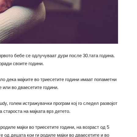
рвото бебе се одлучуваат дури после 30.тата година.
оради своите години.
о дека мајките во триесетите години имаат попаметни
е или во дваесетите години.
udy, голем истражувачки програм кој го следел развојот
а староста на мајката врз детето.
родиле мајки во триесетите години, на возраст од 5
е од децата кои ги родиле мајки во дваесетите и во