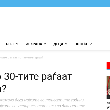
БЕБЕ
ИСХРАНА
ДЕЦА
ПОВЕЌЕ
-тите раѓаат попаметни деца?
 30-тите раѓаат
а?
Т
кажало дека мајките во триесетите години
48
ајките во четириесетите или во дваесетите
ук