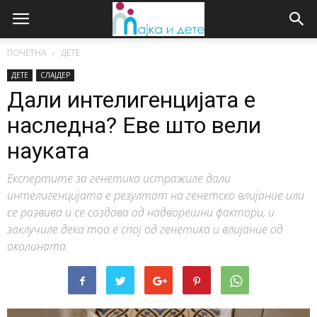
ПОЧЕТНА
ДЕТЕ
ДЕТЕ
СЛАЈДЕР
Дали интелигенцијата е
наследна? Еве што вели
науката
Експертите за генетика истражиле дали
интелигенцијата е резултат на генетско влијание или
се развива и се создава од надворешни фактори, и
заклучиле дека тоа е спој од генетика и влијание од
околината.