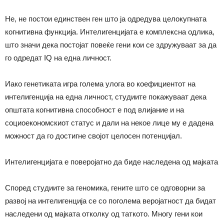
Не, не постои единствен ген што ја одредува целокупната
когнитивна функција. Интелигенцијата е комплексна одлика,
што значи дека постојат повеќе гени кои се здружуваат за да
го одредат IQ на една личност.
Иако генетиката игра голема улога во коефициентот на
интелигенција на една личност, студиите покажуваат дека
општата когнитивна способност е под влијание и на
социоекономскиот статус и дали на некое лице му е дадена
можност да го достигне својот целосен потенцијал.
Интелигенцијата е поверојатно да биде наследена од мајката
Според студиите за геномика, гените што се одговорни за
развој на интелигенција се со поголема веројатност да бидат
наследени од мајката отколку од таткото. Многу гени кои