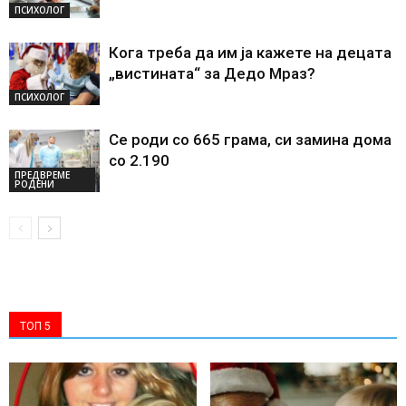
ПСИХОЛОГ
Кога треба да им ја кажете на децата
„вистината“ за Дедо Мраз?
ПСИХОЛОГ
Се роди со 665 грама, си замина дома
со 2.190
ПРЕДВРЕМЕ
РОДЕНИ
ТОП 5