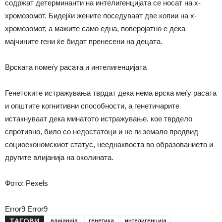
содржат детерминанти на интелигенцијата се носат на х-
хромозомот. Бидејќи жените поседуваат две копии на х-
хромозомот, а мажите само една, поверојатно е дека
мајчините гени ќе бидат пренесени на децата.
Врската помеѓу расата и интелигенцијата
Генетските истражувања тврдат дека нема врска меѓу расата
и општите когнитивни способности, а генетичарите
истакнуваат дека минатото истражување, кое тврдело
спротивно, било со недостатоци и не ги земало предвид
социоекономскиот статус, нееднаквоста во образованието и
другите влијанија на околината.
Фото: Pexels
Error9
Error9
ТАГОВИ
влијанија
генетика
интелигенција