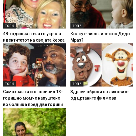
ТОП 5
ТОП 5
48-годишна жена го украла
Колку е висок и тежок Дедо
идентитетот на својата ќерка
Мраз?
ТОП 5
ТОП 5
Самохран татко посвоил 13-
Здрави оброци со ликовите
годишно момче напуштено
од цртаните филмови
во болница пред две години