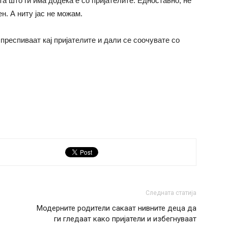
та што ги има додека е со пријателите. Едноставно, не
. А ниту јас не можам.
преспиваат кај пријателите и дали се соочувате со
Следната статија
Mодерните родители сакаат нивните деца да
ги гледаат како пријатели и избегнуваат