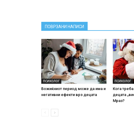
ПОВРЗАНИ НАПИСИ
ПСИХОЛОГ
ПСИХОЛОГ
Божиќниот период може да има и
Кога треба
негативни ефекти врз децата
децата „ви
Мраз?