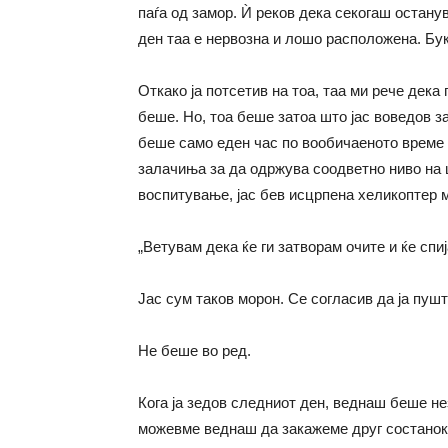
паѓа од замор. Ѝ реков дека секогаш остану
ден таа е нервозна и лошо расположена. Бу
Откако ја потсетив на тоа, таа ми рече дек
беше. Но, тоа беше затоа што јас воведов 
беше само еден час по вообичаеното време з
залачиња за да одржува соодветно ниво на ш
воспитување, јас бев исцрпена хеликоптер м
„Ветувам дека ќе ги затворам очите и ќе спиј
Јас сум таков морон. Се согласив да ја пушт
Не беше во ред.
Кога ја зедов следниот ден, веднаш беше не
можевме веднаш да закажеме друг состанок 