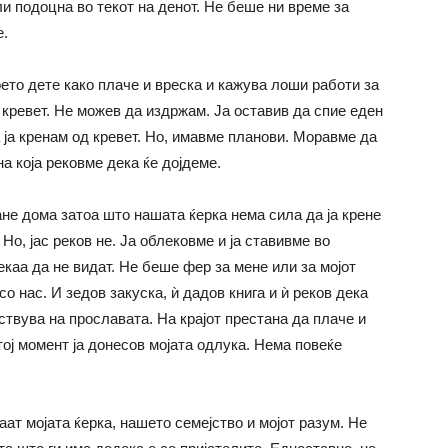
ли подоцна во текот на денот. Не беше ни време за
е.
то дете како плаче и вреска и кажува лоши работи за
о кревет. Не можев да издржам. Ја оставив да спие еден
 ја кренам од кревет. Но, имавме планови. Моравме да
а која рековме дека ќе дојдеме.
не дома затоа што нашата ќерка нема сила да ја крене
Но, јас реков не. Ја облековме и ја ставивме во
каа да нe видат. Не беше фер за мене или за мојот
со нас. И зедов закуска, ѝ дадов книга и ѝ реков дека
ствува на прославата. На крајот престана да плаче и
тој момент ја донесов мојата одлука. Нема повеќе
ат мојата ќерка, нашето семејство и мојот разум. Не