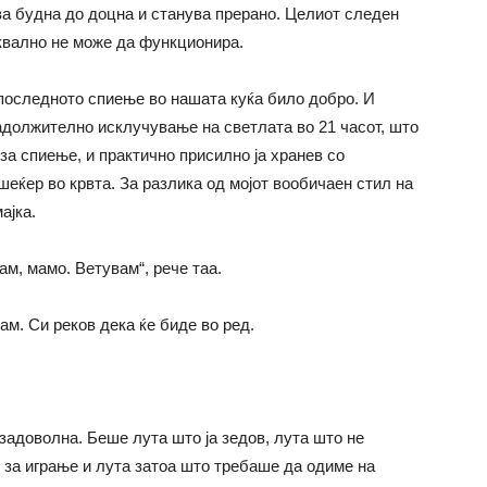
ва будна до доцна и станува прерано. Целиот следен
квално не може да функционира.
а последното спиење во нашата куќа било добро. И
задолжително исклучување на светлата во 21 часот, што
а спиење, и практично присилно ја хранев со
еќер во крвта. За разлика од мојот вообичаен стил на
ајка.
ам, мамо. Ветувам“, рече таа.
ам. Си реков дека ќе биде во ред.
задоволна. Беше лута што ја зедов, лута што не
за играње и лута затоа што требаше да одиме на