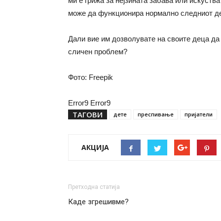
ми е грижа за нејзината забава или искуства
може да функционира нормално следниот ден
Дали вие им дозволувате на своите деца да 
сличен проблем?
Фото: Freepik
Error9
Error9
ТАГОВИ
дете
преспивање
пријатели
АКЦИЈА
Претходна статија
Каде згрешивме?