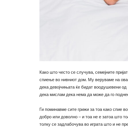
Како што често се случува, семејните прија
спиење во нивниот дом. Му веруваме на ова
дека девојчињата ќе бидат воодушевени од н
дека мислам дека нема да може да го поднес
Ги поминавме сите грижи за тоа како спие во
добро или доволно – и тоа не е затоа што то
толку се задлабочува во играта што и не пре