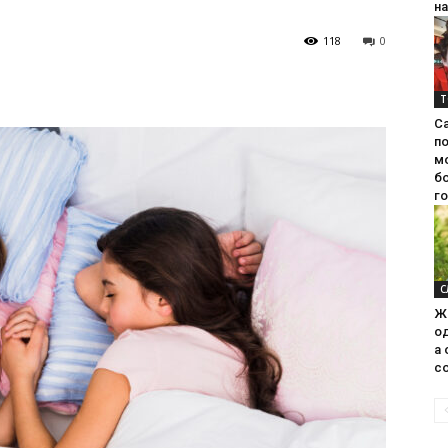
на
118
0
Т
С
п
м
б
г
С
Ж
од
а 
со