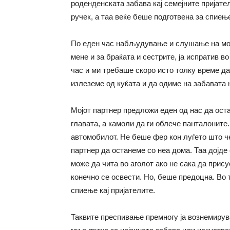
роденденската забава кај семејните пријате
ручек, а таа веќе беше подготвена за спиењ
По еден час набљудување и слушање на мое
мене и за браќата и сестрите, ја испратив в
час и ми требаше скоро исто толку време да
излеземе од куќата и да одиме на забавата н
Мојот партнер предложи еден од нас да оста
главата, а камоли да ги облече панталоните. 
автомобилот. Не беше фер кон луѓето што че
партнер да останеме со неа дома. Таа дојде 
може да чита во аголот ако не сака да прису
конечно се освести. Но, беше предоцна. Во 
спиење кај пријателите.
Таквите преспивање премногу ја вознемирува