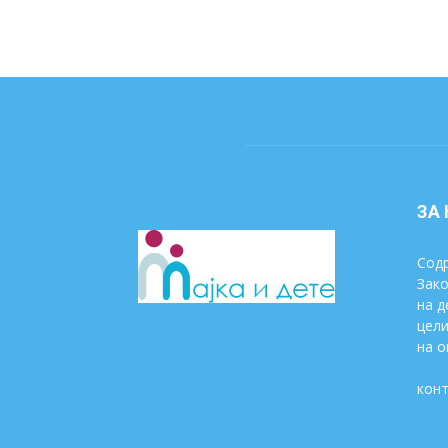
ЗА
Содр
Зако
на д
цели
на о
конт