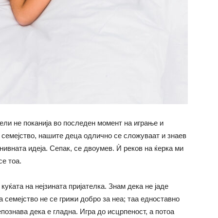
тели не поканија во последен момент на играње и
 семејство, нашите деца одлично се сложуваат и знаев
ивната идеја. Сепак, се двоумев. Ѝ реков на ќерка ми
е тоа.
 куќата на нејзината пријателка. Знам дека не јаде
а семејство не се грижи добро за неа; таа едноставно
познава дека е гладна. Игра до исцрпеност, а потоа