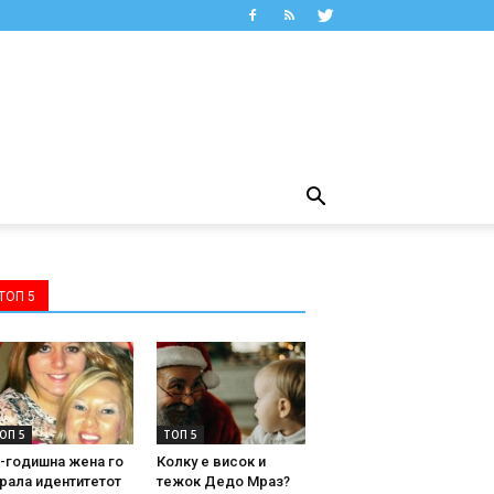
ТОП 5
ОП 5
ТОП 5
-годишна жена го
Колку е висок и
рала идентитетот
тежок Дедо Мраз?