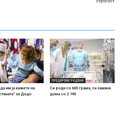
строгост
ПРЕДВРЕМЕ РОДЕНИ
 да им ја кажете на
Се роди со 665 грама, си замина
стината“ за Дедо
дома со 2.190