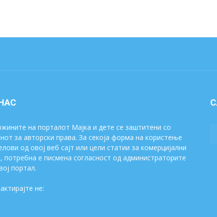
 НАС
С
жините на порталот Мајка и дете се заштитени со
нот за авторски права. За секоја форма на користење
елови од овој веб сајт или цели статии за комерцијални
, потребна е писмена согласност од администраторите
вој портал.
актирајте не:
majkaidete@gmail.com