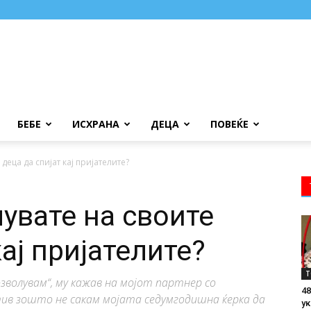
БЕБЕ
ИСХРАНА
ДЕЦА
ПОВЕЌЕ
деца да спијат кај пријателите?
увате на своите
кај пријателите?
Т
дозволувам“, му кажав на мојот партнер со
48
ив зошто не сакам мојата седумгодишна ќерка да
ук