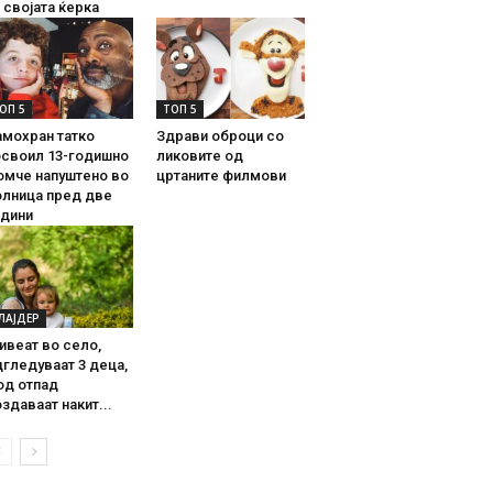
 својата ќерка
ОП 5
ТОП 5
амохран татко
Здрави оброци со
освоил 13-годишно
ликовите од
омче напуштено во
цртаните филмови
олница пред две
одини
ЛАЈДЕР
ивеат во село,
гледуваат 3 деца,
од отпад
здаваат накит...