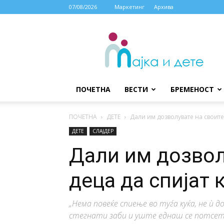
07/08/2026
Маркетинг
Архива
МАЈКА
И
ДЕТЕ
ПОЧЕТНА
ВЕСТИ
БРЕМЕНОСТ
ПОЧЕТНА
ДЕТЕ
Дали им дозволувате на своите 
ДЕТЕ
СЛАЈДЕР
Дали им дозвол
деца да спијат 
„Нема повеќе спиење во туѓа куќа, не ѝ 
стегнати заби и уште еднаш се потсет