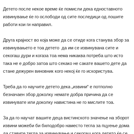
Детето после некое време ќе помисли дека едноставното
извинување ќе го ослободи од сите последици од лошите
работи кои ги направил.
Друга крајност во која може да се отиде кога станува збор за
извинувањето е тоа детето да им се извинувана сите и
секогаш дури и когаза тоа нема никаква потреба што исто
така не е добро затоа што секако не сакате вашето дете да
стане дежурен виновник кого некој ќе го искористува.
Треба да го научите детето дека „извини“ е потполно
безначаен збор доколку немате добра причина да се
извинувате или доколку навистина не го мислите тоа.
За да го научат вашите деца вистинското значење на зборот
извини можеби би билодобро наместо тегла за пцуење дома
да ставите тегла за извинување и секогаш кога детето ќе се