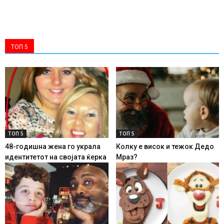
ТОП 5
ТОП 5
ТОП 5
48-годишна жена го украла
Колку е висок и тежок Дедо
идентитетот на својата ќерка
Мраз?