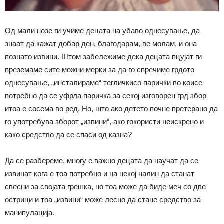
Од мали нозе ги учиме децата на убаво однесување, да
знаат да кажат добар ден, благодарам, ве молам, и она
познато извини. Штом забележиме дека децата пцујат ги
преземаме сите можни мерки за да го спречиме грдото
однесување, „инсталираме“ тегличкисо парички во коисе
потребно да се уфрла паричка за секој изговорен грд збор
итоа е сосема во ред. Но, што ако детето почне претерано да
го употребува зборот „извини“, ако гокористи неискрено и
како средство да се спаси од казна?
Да се разбереме, многу е важно децата да научат да се
извинат кога е тоа потребно и на некој налин да станат
свесни за својата грешка, но тоа може да биде меч со две
острици и тоа „извини“ може лесно да стане средство за
манипулација.