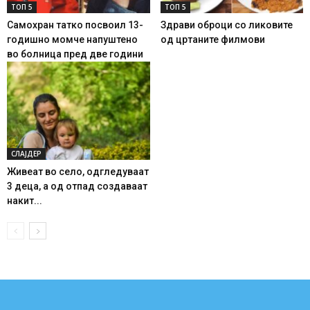
ТОП 5
ТОП 5
Самохран татко посвоил 13-
Здрави оброци со ликовите
годишно момче напуштено
од цртаните филмови
во болница пред две години
СЛАЈДЕР
Живеат во село, одгледуваат
3 деца, а од отпад создаваат
накит...