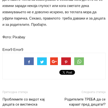
извини заради некоја глупост или кога сметате дека
извинувањето не е доволно искрено, во теглата мора да
уфрли паричка. Секако, правилото треба даважи и за децата
и за родителите. Пробајте.
Фото: Pixabay
Error9
Error9
Претходна статија
Следната статија
Проблемите со видот кај
Родителите ТРЕБА да се
децата се вистинска
караат пред децата!?