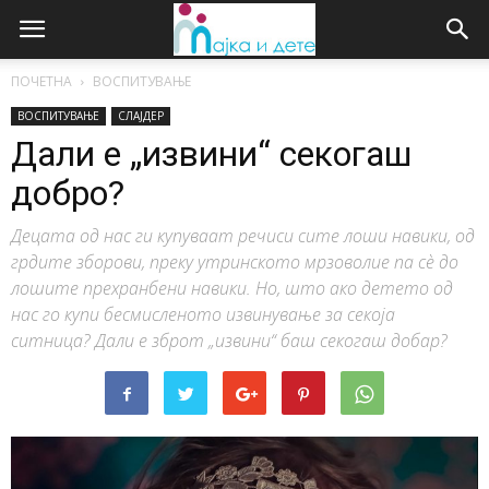
ПОЧЕТНА
ВОСПИТУВАЊЕ
ВОСПИТУВАЊЕ
СЛАЈДЕР
Дали е „извини“ секогаш
добро?
Децата од нас ги купуваат речиси сите лоши навики, од
грдите зборови, преку утринското мрзоволие па сѐ до
лошите прехранбени навики. Но, што ако детето од
нас го купи бесмисленото извинување за секоја
ситница? Дали е зброт „извини“ баш секогаш добар?