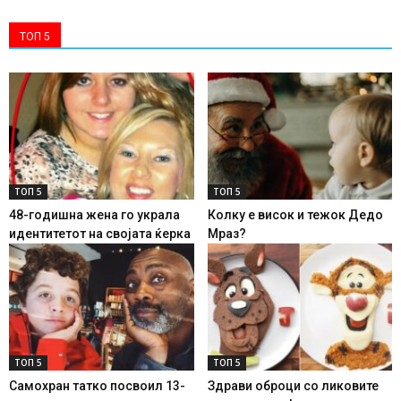
ТОП 5
ТОП 5
ТОП 5
48-годишна жена го украла
Колку е висок и тежок Дедо
идентитетот на својата ќерка
Мраз?
ТОП 5
ТОП 5
Самохран татко посвоил 13-
Здрави оброци со ликовите