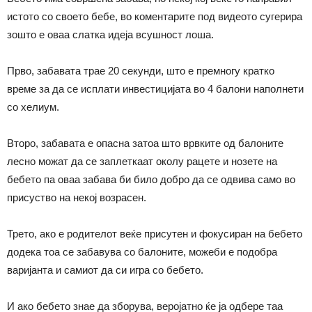
истото со своето бебе, во коментарите под видеото сугерира
зошто е оваа слатка идеја всушност лоша.
Прво, забавата трае 20 секунди, што е премногу кратко
време за да се исплати инвестицијата во 4 балони наполнети
со хелиум.
Второ, забавата е опасна затоа што врвките од балоните
лесно можат да се заплеткаат околу рацете и нозете на
бебето па оваа забава би било добро да се одвива само во
присуство на некој возрасен.
Трето, ако е родителот веќе присутен и фокусиран на бебето
додека тоа се забавува со балоните, можеби е подобра
варијанта и самиот да си игра со бебето.
И ако бебето знае да зборува, веројатно ќе ја одбере таа