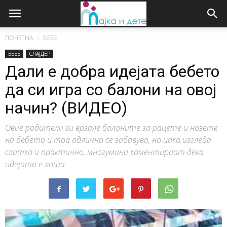
ПОЧЕТНА
БЕБЕ
БЕБЕ
СЛАЈДЕР
Дали е добра идејата бебето
да си игра со балони на овој
начин? (ВИДЕО)
Овие родители ги врзале балоните за рацете и нозете
на бебето и тоа одлично се забавува, но иако изгледа
слатко и практично, многумина коментираат дека
идејата е лоша.