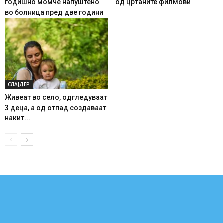
годишно момче напуштено
од цртаните филмови
во болница пред две години
СЛАЈДЕР
Живеат во село, одгледуваат
3 деца, а од отпад создаваат
накит...