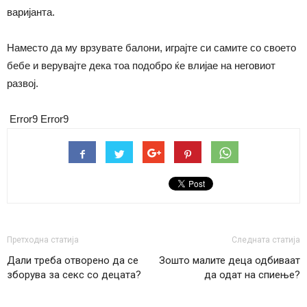
варијанта.
Наместо да му врзувате балони, играјте си самите со своето
бебе и верувајте дека тоа подобро ќе влијае на неговиот
развој.
Error9
Error9
Претходна статија
Следната статија
Дали треба отворено да се
Зошто малите деца одбиваат
зборува за секс со децата?
да одат на спиење?