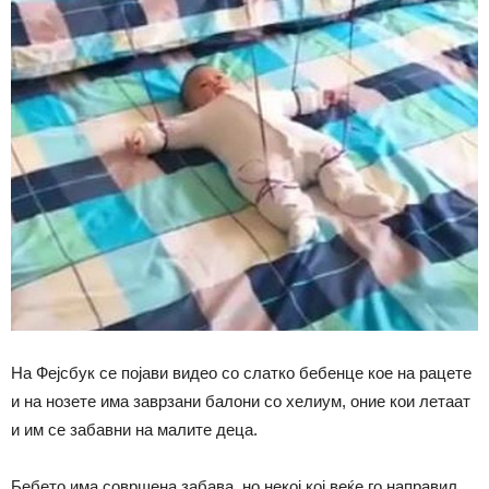
На Фејсбук се појави видео со слатко бебенце кое на рацете
и на нозете има заврзани балони со хелиум, оние кои летаат
и им се забавни на малите деца.
Бебето има совршена забава, но некој кој веќе го направил