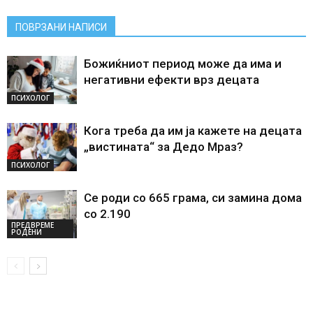
ПОВРЗАНИ НАПИСИ
Божиќниот период може да има и
негативни ефекти врз децата
ПСИХОЛОГ
Кога треба да им ја кажете на децата
„вистината“ за Дедо Мраз?
ПСИХОЛОГ
Се роди со 665 грама, си замина дома
со 2.190
ПРЕДВРЕМЕ
РОДЕНИ