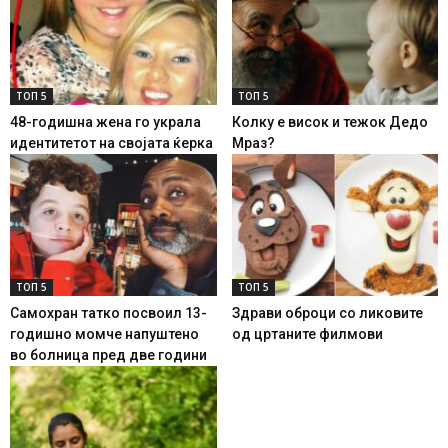
ТОП 5
ТОП 5
48-годишна жена го украла
Колку е висок и тежок Дедо
идентитетот на својата ќерка
Мраз?
ТОП 5
ТОП 5
Самохран татко посвоил 13-
Здрави оброци со ликовите
годишно момче напуштено
од цртаните филмови
во болница пред две години