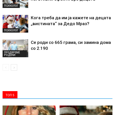
ПСИХОЛОГ
Кога треба да им ја кажете на децата
„вистината“ за Дедо Мраз?
ПСИХОЛОГ
Се роди со 665 грама, си замина дома
со 2.190
ПРЕДВРЕМЕ
РОДЕНИ
ТОП 5