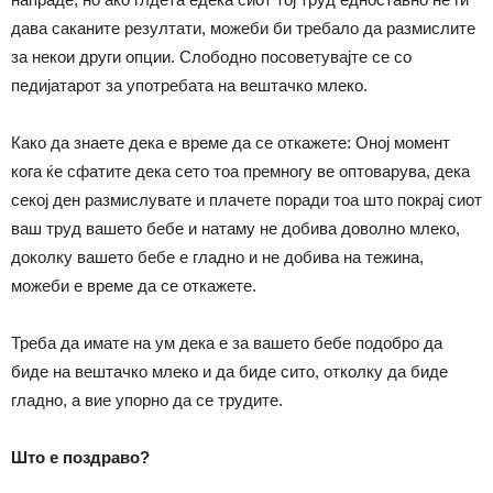
дава саканите резултати, можеби би требало да размислите
за некои други опции. Слободно посоветувајте се со
педијатарот за употребата на вештачко млеко.
Како да знаете дека е време да се откажете: Оној момент
кога ќе сфатите дека сето тоа премногу ве оптоварува, дека
секој ден размислувате и плачете поради тоа што покрај сиот
ваш труд вашето бебе и натаму не добива доволно млеко,
доколку вашето бебе е гладно и не добива на тежина,
можеби е време да се откажете.
Треба да имате на ум дека е за вашето бебе подобро да
биде на вештачко млеко и да биде сито, отколку да биде
гладно, а вие упорно да се трудите.
Што е поздраво?