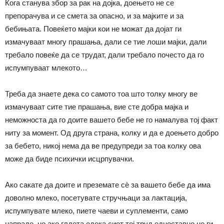
Кога станува збор за рак на дојка, доењето не се
препорачува и се смета за опасно, и за мајките и за
бебињата. Повеќето мајки кои не можат да дојат ги
измачуваат многу прашања, дали се тие лоши мајки, дали
требало повеќе да се трудат, дали требало почесто да го
испумпуваат млекото…
Треба да знаете дека со самото тоа што толку многу ве
измачуваат сите тие прашања, вие сте добра мајка и
неможноста да го доите вашето бебе не го намалува тој факт
ниту за момент. Од друга страна, колку и да е доењето добро
за бебето, никој нема да ве предупреди за тоа колку ова
може да биде психички исцрпувачки.
Ако сакате да доите и преземате сѐ за вашето бебе да има
доволно млеко, посетувате стручњаци за лактација,
испумпувате млеко, пиете чаеви и суплементи, само
напраде, но ако глдета едека сиот тој труд едноставно не ги