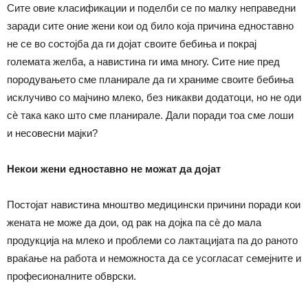
Сите овие класификации и поделби се по малку неправедни
заради сите оние жени кои од било која причина едноставно
не се во состојба да ги дојат своите бебиња и покрај
големата желба, а навистина ги има многу. Сите ние пред
породувањето сме планирале да ги храниме своите бебиња
исклучиво со мајчино млеко, без никакви додатоци, но не оди
сѐ така како што сме планирале. Дали поради тоа сме лоши
и несовесни мајки?
Некои жени едноставно не можат да дојат
Постојат навистина мноштво медицински причини поради кои
жената не може да дои, од рак на дојка па сѐ до мала
продукција на млеко и проблеми со лактацијата па до раното
враќање на работа и неможноста да се усогласат семејните и
професионалните обврски.