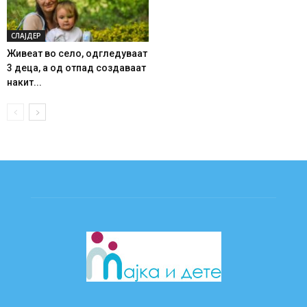
СЛАЈДЕР
Живеат во село, одгледуваат
3 деца, а од отпад создаваат
накит...