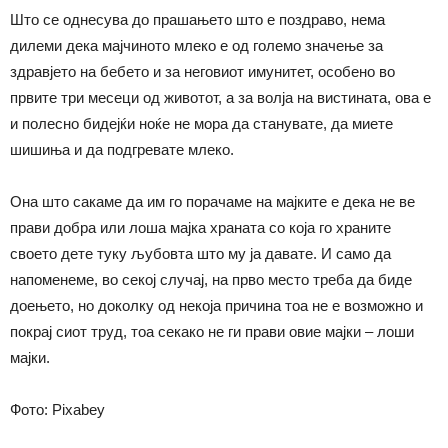
Што се однесува до прашањето што е поздраво, нема
дилеми дека мајчиното млеко е од големо значење за
здравјето на бебето и за неговиот имунитет, особено во
првите три месеци од животот, а за волја на вистината, ова е
и полесно бидејќи ноќе не мора да станувате, да миете
шишиња и да подгревате млеко.
Она што сакаме да им го порачаме на мајките е дека не ве
прави добра или лоша мајка храната со која го храните
своето дете туку љубовта што му ја давате. И само да
напоменеме, во секој случај, на прво место треба да биде
доењето, но доколку од некоја причина тоа не е возможно и
покрај сиот труд, тоа секако не ги прави овие мајки – лоши
мајки.
Фото: Pixabey