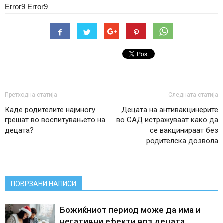
Error9
Error9
Претходна статија
Следната статија
Каде родителите најмногу
Децата на антивакцинерите
грешат во воспитувањето на
во САД истражуваат како да
децата?
се вакцинираат без
родителска дозвола
ПОВРЗАНИ НАПИСИ
Божиќниот период може да има и
негативни ефекти врз децата