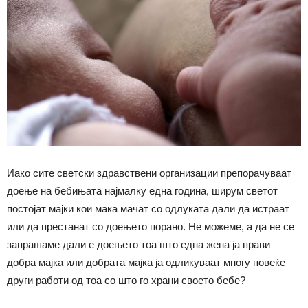
Иако сите светски здравствени организации препорачуваат
доење на бебињата најмалку една година, ширум светот
постојат мајки кои мака мачат со одлуката дали да истраат
или да престанат со доењето порано. Не можеме, а да не се
запрашаме дали е доењето тоа што една жена ја прави
добра мајка или добрата мајка ја одликуваат многу повеќе
други работи од тоа со што го храни своето бебе?