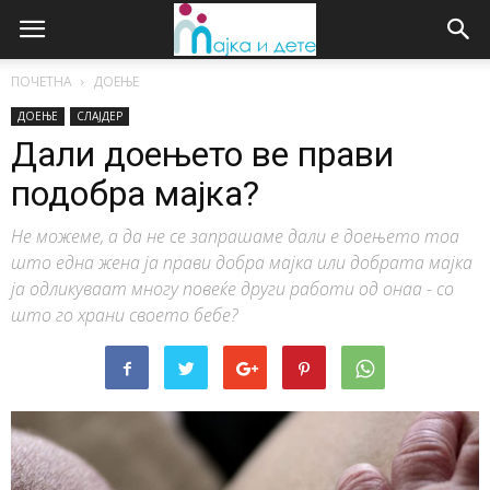
ПОЧЕТНА
ДОЕЊЕ
ДОЕЊЕ
СЛАЈДЕР
Дали доењето ве прави
подобра мајка?
Не можеме, а да не се запрашаме дали е доењето тоа
што една жена ја прави добра мајка или добрата мајка
ја одликуваат многу повеќе други работи од онаа - со
што го храни своето бебе?