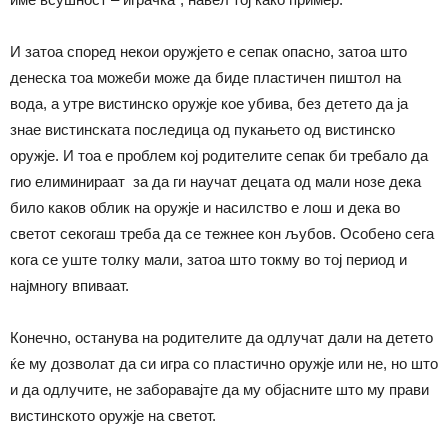
И затоа според некои оружјето е сепак опасно, затоа што
денеска тоа можеби може да биде пластичен пиштол на
вода, а утре вистинско оружје кое убива, без детето да ја
знае вистинската последица од пукањето од вистинско
оружје. И тоа е проблем кој родителите сепак би требало да
гио елиминираат за да ги научат децата од мали нозе дека
било каков облик на оружје и насилство е лош и дека во
светот секогаш треба да се тежнее кон љубов. Особено сега
кога се уште толку мали, затоа што токму во тој период и
најмногу впиваат.
Конечно, останува на родителите да одлучат дали на детето
ќе му дозволат да си игра со пластично оружје или не, но што
и да одлучите, не заборавајте да му објасните што му прави
вистинското оружје на светот.