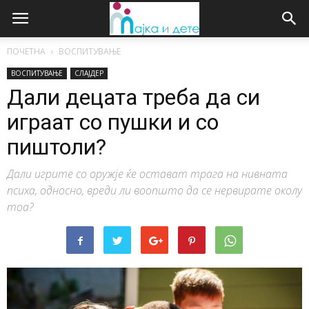
ПОЧЕТНА
ВОСПИТУВАЊЕ
ВОСПИТУВАЊЕ
СЛАЈДЕР
Дали децата треба да си
играат со пушки и со
пиштоли?
Дали игрите со оружје ќе остават трага на нивната
психа, односно, вреди ли воопшто да се нервирате околу
тоа?