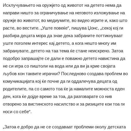
Исклучувањето на оружјето од животот на детето нема да
направи ништо за ограничување на неговото изложување на
оружје во животот, во медиумите, во видео игрите и, како што
расте, во вестите. „Уште повеќе“, пишува Џонс, „секој кој ги
разбира децата мора да знае дека забраните поттикнуваат
уште поголем интерес кај детето, а кога нешто многу им
забранувате, детето на таа тема ќе стане неискрено. Затоа
подобро запрашајте се дали е поважно детето навистина да
не си игра со пиштоли на вода или да ви ја крие својата
љубов кон таквите играчки? Последново создава проблем во
комуникацијата кој ќе почне да ги оддалечува децата од
родителите, па со самото тоа ќе ја намалите можноста еден
ден, кога ќе дојде време за тоа, да разговарате со нив
отворено за вистинското насилство и за ризиците кои тоа ги
носи со себе“.
„Затоа е добро да не се создаваат проблеми околу детската