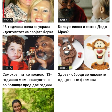
ТОП 5
ТОП 5
48-годишна жена го украла
Колку е висок и тежок Дедо
идентитетот на својата ќерка
Мраз?
ТОП 5
ТОП 5
Самохран татко посвоил 13-
Здрави оброци со ликовите
годишно момче напуштено
од цртаните филмови
во болница пред две години