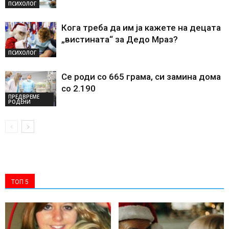
ПСИХОЛОГ
Кога треба да им ја кажете на децата
„вистината“ за Дедо Мраз?
ПСИХОЛОГ
Се роди со 665 грама, си замина дома
со 2.190
ПРЕДВРЕМЕ
РОДЕНИ
ТОП 5