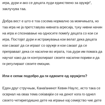
игра, дури и ако се децата луди единствено за оружје“,
заклучува таа.
Добра вест е што е тоа сосема нормално за момчињата, но
таа игра не ја претставува нивната агресија, туку нивни начин
на игра и спознавање на односите помеѓу децата со кои си
игра. Постојат дури и истражувања кои велат дека децата
кои сакаат да си играат со оружје и кои сакаат да се
преправаат дека се насилни во играта, тоа дури им помага да
научат како да ги контролираат своите насилни пориви и да
ги регулираат своите емоции.
Или е сепак подобро да ги одвоите од оружјето?
Еден друг стручњак, Канаѓанинот Кевин Наулс, исто така се
осврнал на оваа тема сеќавајќи се на денот кога го однел
своето четиригодишно дете на играње кај семејство чие дете