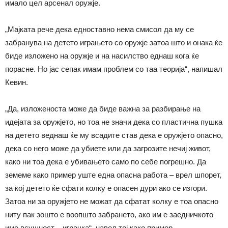
имало цел арсенал оружје.
„Мајката рече дека едноставно нема смисол да му се
забранува на детето играњето со оружје затоа што и онака ќе
биде изложено на оружје и на насилство еднаш кога ќе
порасне. Но јас сепак имам проблем со таа теорија“, напишал
Кевин.
„Да, изложеноста може да биде важна за разбирање на
идејата за оружјето, но тоа не значи дека со пластична пушка
на детето веднаш ќе му всадите став дека е оружјето опасно,
дека со него може да убиете или да загрозите нечиј живот,
како ни тоа дека е убивањето само по себе погрешно. Да
земеме како пример уште една опасна работа – врел шпорет,
за кој детето ќе сфати колку е опасен дури ако се изгори.
Затоа ни за оружјето не можат да сфатат колку е тоа опасно
ниту пак зошто е воопшто забрането, ако им е заедничкото
име всушност – играчка“, навел тој како пример.