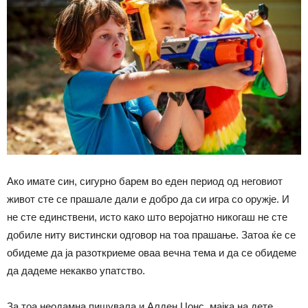
Ако имате син, сигурно барем во еден период од неговиот
живот сте се прашале дали е добро да си игра со оружје. И
не сте единствени, исто како што веројатно никогаш не сте
добиле ниту вистински одговор на тоа прашање. Затоа ќе се
обидеме да ја разоткриеме оваа вечна тема и да се обидеме
да дадеме некакво упатство.
За тоа неодамна пишувала и Алден Џонс, мајка на дете