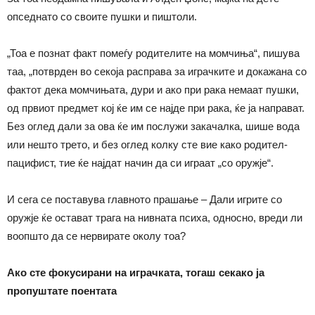
опседнато со своите пушки и пиштоли.
„Тоа е познат факт помеѓу родителите на момчиња“, пишува
таа, „потврден во секоја расправа за играчките и докажана со
фактот дека момчињата, дури и ако при рака немаат пушки,
од првиот предмет кој ќе им се најде при рака, ќе ја направат.
Без оглед дали за ова ќе им послужи закачалка, шише вода
или нешто трето, и без оглед колку сте вие како родител-
пацифист, тие ќе најдат начин да си играат „со оружје“.
И сега се поставува главното прашање – Дали игрите со
оружје ќе остават трага на нивната психа, односно, вреди ли
воопшто да се нервирате околу тоа?
Ако сте фокусирани на играчката, тогаш секако ја
пропуштате поентата