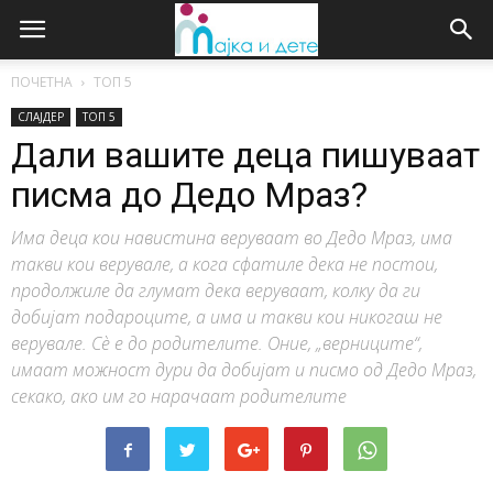
ПОЧЕТНА
ТОП 5
СЛАЈДЕР
ТОП 5
Дали вашите деца пишуваат
писма до Дедо Мраз?
Има деца кои навистина веруваат во Дедо Мраз, има
такви кои верувале, а кога сфатиле дека не постои,
продолжиле да глумат дека веруваат, колку да ги
добијат подароците, а има и такви кои никогаш не
верувале. Сѐ е до родителите. Оние, „верниците“,
имаат можност дури да добијат и писмо од Дедо Мраз,
секако, ако им го нарачаат родителите