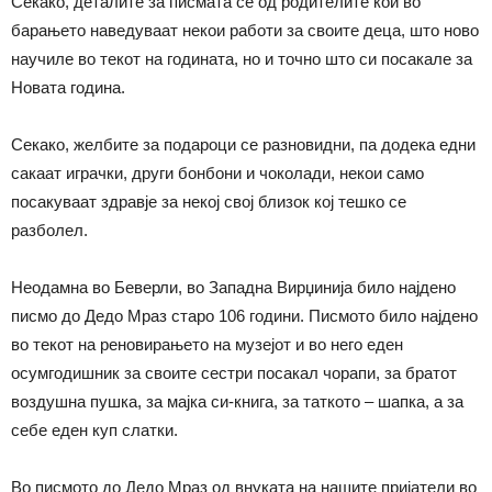
Секако, деталите за писмата се од родителите кои во
барањето наведуваат некои работи за своите деца, што ново
научиле во текот на годината, но и точно што си посакале за
Новата година.
Секако, желбите за подароци се разновидни, па додека едни
сакаат играчки, други бонбони и чоколади, некои само
посакуваат здравје за некој свој близок кој тешко се
разболел.
Неодамна во Беверли, во Западна Вирџинија било најдено
писмо до Дедо Мраз старо 106 години. Писмото било најдено
во текот на реновирањето на музејот и во него еден
осумгодишник за своите сестри посакал чорапи, за братот
воздушна пушка, за мајка си-книга, за таткото – шапка, а за
себе еден куп слатки.
Во писмото до Дедо Мраз од внуката на нашите пријатели во