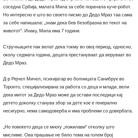
соседна Србија, малата Мила за себе порачала куче-робот.
Но интересно е што во своето писмо до Дедо Мраз таа сама
за себе напишала: „знам дека бев безобразна во текот на
животот“. Инаку, Мила има 7 години.
Стручњаците пак велат дека токму во овој период, односно,
околу седмата година, децата престануваат да веруваат во
Дедо Мраз.
Д-р Рејчел Мичел, психијатар во болницата Санибрук во
Торонто, специјализирана за работа со деца и млади, вели
дека митот за Дедо Мраз може да остави последици кај
детето доколку станува збор за дете кое е генерално
несигурно, нема самодоверба и има проблеми со довербата.
„Но повеќето деца се многу „пожилави“ отколку што
мислиме. Ова прашање не било тема на голем број