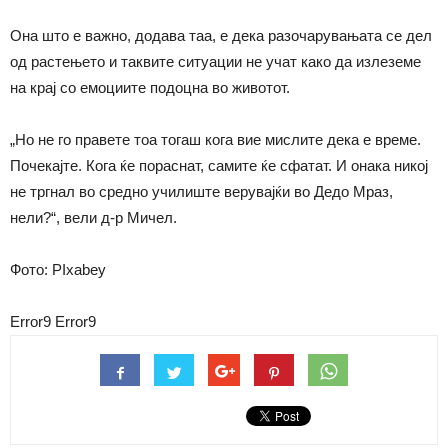
Она што е важно, додава таа, е дека разочарувањата се дел
од растењето и таквите ситуации не учат како да излеземе
на крај со емоциите подоцна во животот.
„Но не го правете тоа тогаш кога вие мислите дека е време.
Почекајте. Кога ќе пораснат, самите ќе сфатат. И онака никој
не тргнал во средно училиште верувајќи во Дедо Мраз,
нели?“, вели д-р Мичел.
Фото: PIxabey
Error9
Error9