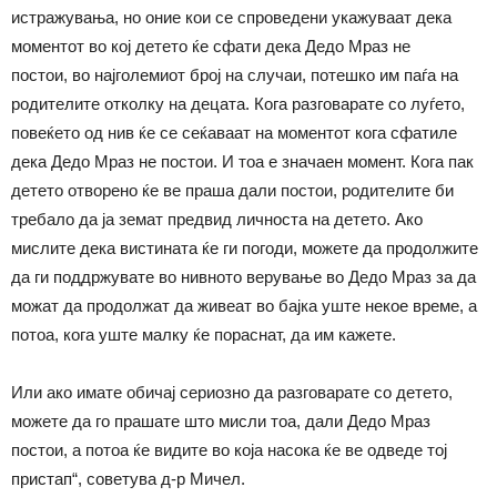
истражувања, но оние кои се спроведени укажуваат дека
моментот во кој детето ќе сфати дека Дедо Мраз не
постои, во најголемиот број на случаи, потешко им паѓа на
родителите отколку на децата. Кога разговарате со луѓето,
повеќето од нив ќе се сеќаваат на моментот кога сфатиле
дека Дедо Мраз не постои. И тоа е значаен момент. Кога пак
детето отворено ќе ве праша дали постои, родителите би
требало да ја земат предвид личноста на детето. Ако
мислите дека вистината ќе ги погоди, можете да продолжите
да ги поддржувате во нивното верување во Дедо Мраз за да
можат да продолжат да живеат во бајка уште некое време, а
потоа, кога уште малку ќе пораснат, да им кажете.
Или ако имате обичај сериозно да разговарате со детето,
можете да го прашате што мисли тоа, дали Дедо Мраз
постои, а потоа ќе видите во која насока ќе ве одведе тој
пристап“, советува д-р Мичел.