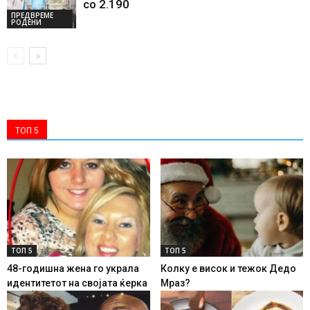
со 2.190
ПРЕДВРЕМЕ
РОДЕНИ
ТОП 5
ТОП 5
ТОП 5
48-годишна жена го украла
Колку е висок и тежок Дедо
идентитетот на својата ќерка
Мраз?