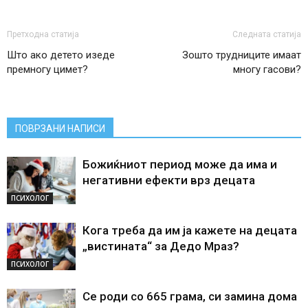
Претходна статија
Следната статија
Што ако детето изеде
Зошто трудниците имаат
премногу цимет?
многу гасови?
ПОВРЗАНИ НАПИСИ
Божиќниот период може да има и
негативни ефекти врз децата
ПСИХОЛОГ
Кога треба да им ја кажете на децата
„вистината“ за Дедо Мраз?
ПСИХОЛОГ
Се роди со 665 грама, си замина дома