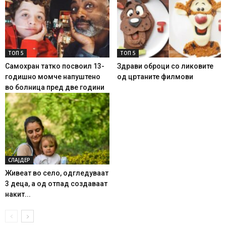
ТОП 5
ТОП 5
Самохран татко посвоил 13-
Здрави оброци со ликовите
годишно момче напуштено
од цртаните филмови
во болница пред две години
СЛАЈДЕР
Живеат во село, одгледуваат
3 деца, а од отпад создаваат
накит...