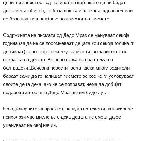
цени, во зависност од начинот на кој сакате да ви бидат
доставени: обично, со брза пошта и плаќање однапред или
со брза пошта и плаќање по приемот на писмото.
Содржината на писмата од Дедо Мраз се менуваат секоја
година (за да не се посомневаат децата кои секоја година ги
добиваат), а постојат неколку варијанти, во зависност од
возраста на детето. Во репортажа на оваа тема во
белградски „Вечерни новости“ велат дека многу родители
бараат сами да го напишат писмото во кое ќе ги условуваат
своите деца дека, ако не се поправат, нема да добијат
подароци затоа што Дедо Мраз ќе им биде лут.
Но одговорните за проектот, пишува во текстот, ангажирале
психолози чие мислење е дека децата не смеат да се
уценуваат на овој начин.