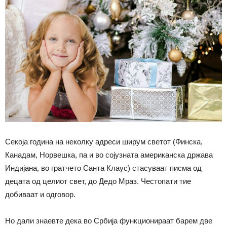
Секоја година на неколку адреси ширум светот (Финска,
Канадам, Норвешка, па и во сојузната американска држава
Индијана, во гратчето Санта Клаус) стасуваат писма од
децата од целиот свет, до Дедо Мраз. Честопати тие
добиваат и одговор.
Но дали знаевте дека во Србија функционираат барем две