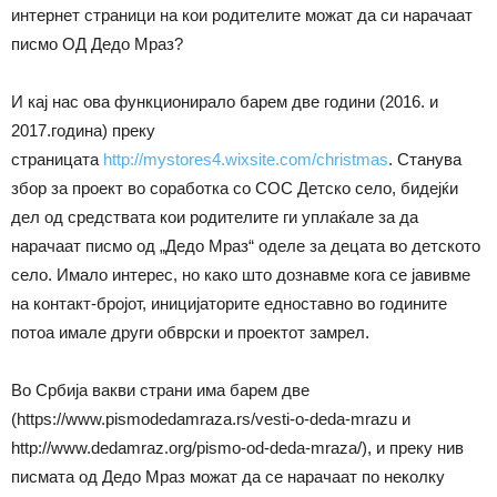
интернет страници на кои родителите можат да си нарачаат
писмо ОД Дедо Мраз?
И кај нас ова функционирало барем две години (2016. и
2017.година) преку
страницата
http://mystores4.wixsite.com/christmas
. Станува
збор за проект во соработка со СОС Детско село, бидејќи
дел од средствата кои родителите ги уплаќале за да
нарачаат писмо од „Дедо Мраз“ оделе за децата во детското
село. Имало интерес, но како што дознавме кога се јавивме
на контакт-бројот, иницијаторите едноставно во годините
потоа имале други обврски и проeктот замрел.
Во Србија вакви страни има барем две
(https://www.pismodedamraza.rs/vesti-o-deda-mrazu и
http://www.dedamraz.org/pismo-od-deda-mraza/), и преку нив
писмата од Дедо Мраз можат да се нарачаат по неколку