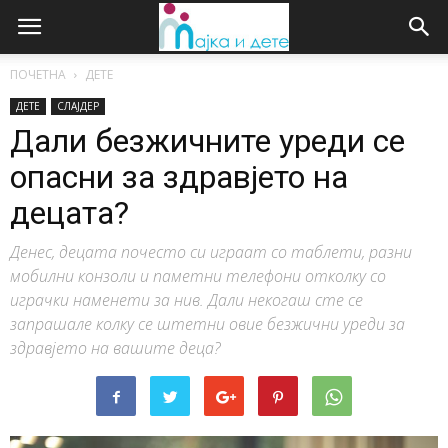
ПОЧЕТНА
ДЕТЕ
ДЕТЕ
СЛАЈДЕР
Дали безжичните уреди се
опасни за здравјето на
децата?
Денес, децата почесто си играат со таблети, разни
мобилни конзоли и паметни телефони отколку со
играчки наменети за нив. Дали некогаш сте се
запрашале колку се штетни овие безжични уреди за
здравјето на вашите деца?