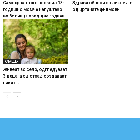
Самохран татко посвоил 13-
Здрави оброци со ликовите
годишно момче напуштено
од цртаните филмови
во болница пред две години
СЛАЈДЕР
Живеат во село, одгледуваат
3 деца, а од отпад создаваат
накит...