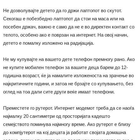
Не дозволувајте детето да го држи лаптопот во скутот.
Секогаш е побезбедно лаптопот да стои на маса или на
посебен држач, важно е само да не е во директен контакт со
телото, особено ако е поврзан на интернет. На овој начин,
детето е помалку изложено на радијација.
Не му купувајте на вашето дете телефон премногу рано. Ако
не купите мобилен телефон за вашите деца барем до 12-
годишна возраст, ќе ја намалите изложеноста на зрачење во
најкритичните години, и затоа не брзајте со купувањето, без
оглед на тоа дали сите други веќе имаат телефони.
Преместете го рутерот. Интернет модемот треба да се наоѓа
најмалку 20 сантиметри од просторијата кадешто
семејството поминува најмногу време. Ако рутерот е близу
до компјутерот на кој децата ја работат својата домашна