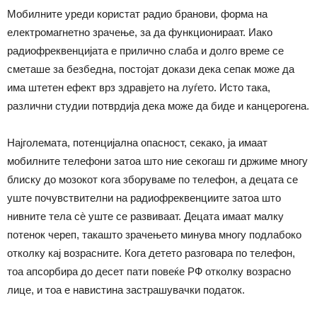
Мобилните уреди користат радио бранови, форма на
електромагнетно зрачење, за да функционираат. Иако
радиофреквенцијата е прилично слаба и долго време се
сметаше за безбедна, постојат докази дека сепак може да
има штетен ефект врз здравјето на луѓето. Исто така,
различни студии потврдија дека може да биде и канцерогена.
Најголемата, потенцијална опасност, секако, ја имаат
мобилните телефони затоа што ние секогаш ги држиме многу
блиску до мозокот кога зборуваме по телефон, а децата се
уште почувствителни на радиофреквенциите затоа што
нивните тела сè уште се развиваат. Децата имаат малку
потенок череп, такашто зрачењето минува многу подлабоко
отколку кај возрасните. Кога детето разговара по телефон,
тоа апсорбира до десет пати повеќе РФ отколку возрасно
лице, и тоа е навистина застрашувачки податок.