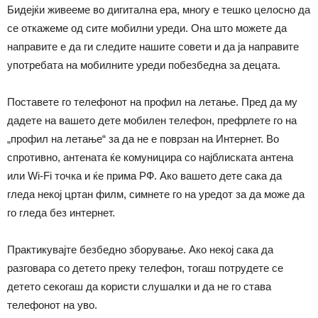
Бидејќи живееме во дигитална ера, многу е тешко целосно да
се откажеме од сите мобилни уреди. Она што можете да
направите е да ги следите нашите совети и да ја направите
употребата на мобилните уреди побезбедна за децата.
Поставете го телефонот на профил на летање. Пред да му
дадете на вашето дете мобилен телефон, префрлете го на
„профил на летање“ за да не е поврзан на Интернет. Во
спротивно, антената ќе комуницира со најблиската антена
или Wi-Fi точка и ќе прима РФ. Ако вашето дете сака да
гледа некој цртан филм, симнете го на уредот за да може да
го гледа без интернет.
Практикувајте безбедно зборување. Ако некој сака да
разговара со детето преку телефон, тогаш потрудете се
детето секогаш да користи слушалки и да не го става
телефонот на уво.