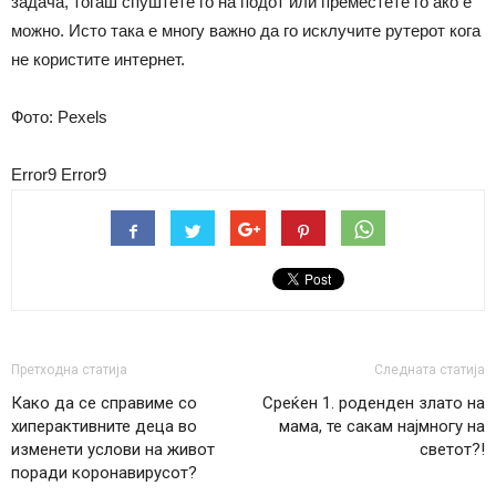
задача, тогаш спуштете го на подот или преместете го ако е
можно. Исто така е многу важно да го исклучите рутерот кога
не користите интернет.
Фото: Pexels
Error9
Error9
Претходна статија
Следната статија
Како да се справиме со
Среќен 1. роденден злато на
хиперактивните деца во
мама, те сакам најмногу на
изменети услови на живот
светот?!
поради коронавирусот?