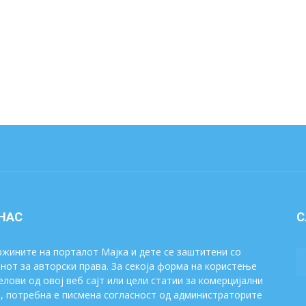
 НАС
С
жините на порталот Мајка и дете се заштитени со
нот за авторски права. За секоја форма на користење
елови од овој веб сајт или цели статии за комерцијални
, потребна е писмена согласност од администраторите