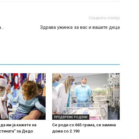
Следната статија
а…
Здрава ужинка за вас и вашите деца
ПРЕДВРЕМЕ РОДЕНИ
 да им ја кажете на
Се роди со 665 грама, си замина
стината“ за Дедо
дома со 2.190