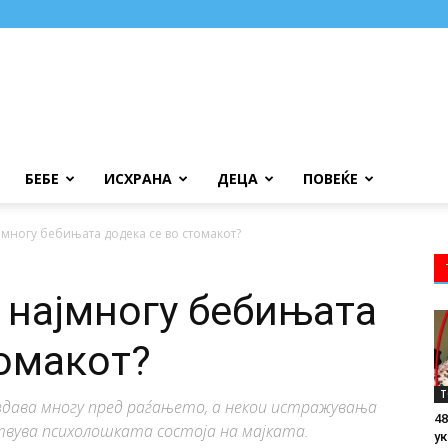
БЕБЕ
ИСХРАНА
ДЕЦА
ПОВЕЌЕ
јмногу бебињата додека се во стомакот?
 најмногу бебињата
томакот?
Т
здава многу пред раѓањето, а некои истражувања
48
вува психолошката состоја на мајката.
ук