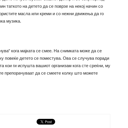
н таткото на детето да се поврзе на некој начин со
ористите масла или креми и со нежни движења да го
ка музика.
ува“ кога мајката се смее. На снимката може да се
лку повеќе детето се поместува. Ова се случува поради
а кои ги испушта вашиот организам кога сте среќни, му
ите препорачуваат да се смеете колку што можете