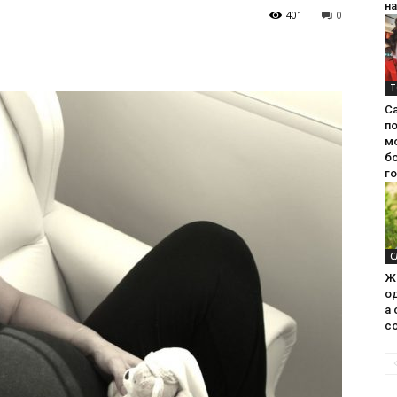
на
401
0
Т
С
п
м
б
г
С
Ж
од
а 
со