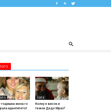
ТОП 5
ОП 5
ТОП 5
-годишна жена го
Колку е висок и
рала идентитетот
тежок Дедо Мраз?