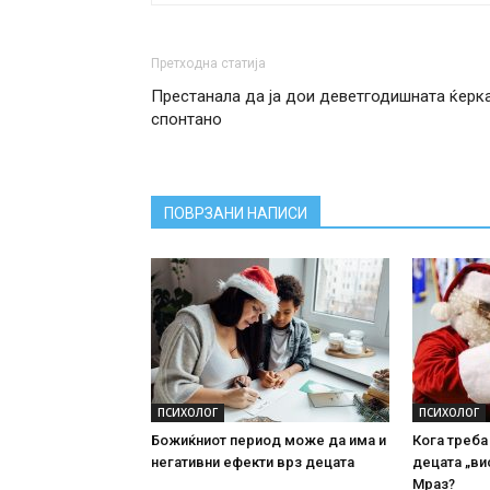
Претходна статија
Престанала да ја дои деветгодишната ќерк
спонтано
ПОВРЗАНИ НАПИСИ
ПСИХОЛОГ
ПСИХОЛОГ
Божиќниот период може да има и
Кога треба
негативни ефекти врз децата
децата „ви
Мраз?