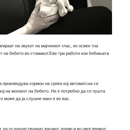
ираат на звукот на мајчиниот глас, но освен тоа
јот на бебето во стомакот.Еве три работи кои бебињата
 произведува хормон на среќа кој автоматски се
вој на мозокот на бебето. Не е потребно да се пушта
о може да ја слушне иако е во вас.
 да го почувствуваат вашиот допир и во овој период