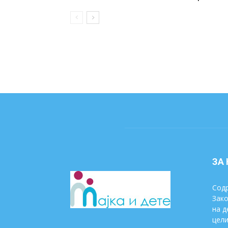
ЗА
Содр
Зако
на д
цели