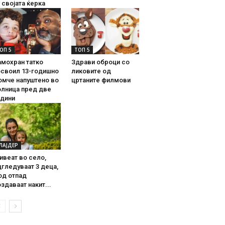
 својата ќерка
ОП 5
ТОП 5
амохран татко
Здрави оброци со
освоил 13-годишно
ликовите од
омче напуштено во
цртаните филмови
олница пред две
одини
ЛАЈДЕР
ивеат во село,
гледуваат 3 деца,
од отпад
здаваат накит...