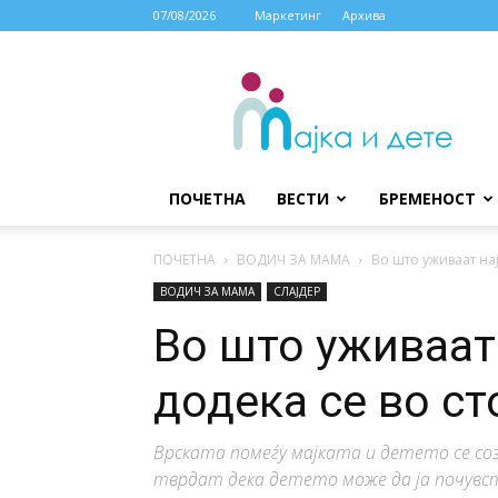
07/08/2026
Маркетинг
Архива
МАЈКА
И
ДЕТЕ
ПОЧЕТНА
ВЕСТИ
БРЕМЕНОСТ
ПОЧЕТНА
ВОДИЧ ЗА МАМА
Во што уживаат на
ВОДИЧ ЗА МАМА
СЛАЈДЕР
Во што уживаат
додека се во с
Врската помеѓу мајката и детето се со
тврдат дека детето може да ја почувст