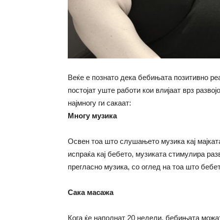
Веќе е познато дека бебињата позитивно реаг
постојат уште работи кои влијаат врз разво
најмногу ги сакаат:
Многу музика
Освен тоа што слушањето музика кај мајката
испраќа кај бебето, музиката стимулира раз
прегласно музика, со оглед на тоа што бебет
Сака масажа
Кога ќе наполнат 20 недели, бебињата можат