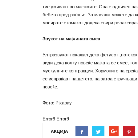
тие уживаат во масажите. Ова е одличен начи
бебето пред раѓање. За масажа можете да к
масирате стомакот додека свири релаксирач
Звукот на мајчината смеа
Ултразвукот покажал дека фетусот „потскокн
види дека колку повеќе мајката се смее, то
мускулните контракции. Хормоните на среќат
се испраќаат на детето, па затоа стручњац
повеќе.
Фото: Pixabay
Error9
Error9
АКЦИЈА