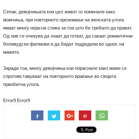
Сепак, девојчињата кои цел живот го поминале како
момчиња, при повторното преземање на женската улога
имаат многу нејасна слика за тоа што би требало да прават.
Од нив се очекува да знаат да готват, да сакаат романтични
боливудски филмови и да бидат подредени во однос на
мажите.
Заради тоа, многу девојчиња кои пораснале како мажи се
спротивставуваат на повторното враќање во својата
првобитна улога.
Error9
Error9