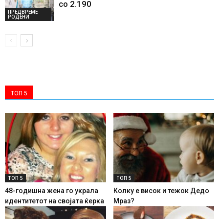
со 2.190
ПРЕДВРЕМЕ
РОДЕНИ
ТОП 5
ТОП 5
ТОП 5
48-годишна жена го украла
Колку е висок и тежок Дедо
идентитетот на својата ќерка
Мраз?