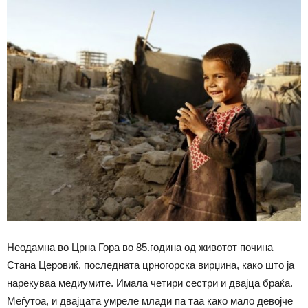
Неодамна во Црна Гора во 85.година од животот почина
Стана Церовиќ, последната црногорска вирџина, како што ја
нарекуваа медиумите. Имала четири сестри и двајца браќа.
Меѓутоа, и двајцата умреле млади па таа како мало девојче