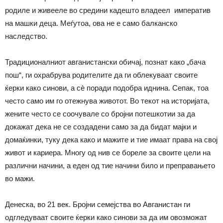
родиле и живееле во средини кадешто владеел императив
на машки деца. Меѓутоа, ова не е само балканско
наследство.
Традиционалниот авганистански обичај, познат како „бача
пош“, ги охрабрува родителите да ги облекуваат своите
ќерки како синови, а сѐ поради подобра иднина. Сепак, тоа
често само им го отежнува животот. Во текот на историјата,
жените често се соочувале со бројни потешкотии за да
докажат дека не се создадени само за да бидат мајки и
домаќинки, туку дека како и мажите и тие имаат права на свој
живот и кариера. Многу од нив се бореле за своите цели на
различни начини, а еден од тие начини било и преправањето
во мажи.
Денеска, во 21 век. Бројни семејства во Авганистан ги
одгледуваат своите ќерки како синови за да им овозможат