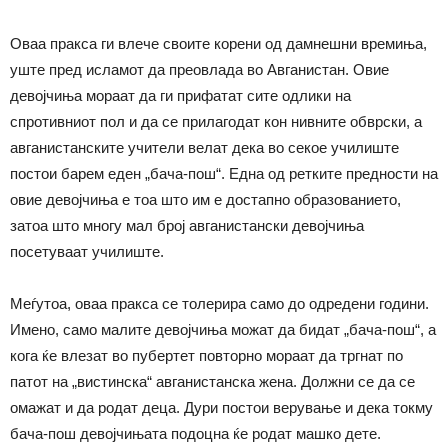
Оваа пракса ги влече своите корени од дамнешни времиња,
уште пред исламот да преовлада во Авганистан. Овие
девојчиња мораат да ги прифатат сите одлики на
спротивниот пол и да се прилагодат кон нивните обврски, а
авганистанските учители велат дека во секое училиште
постои барем еден „бача-пош“. Една од ретките предности на
овие девојчиња е тоа што им е достапно образованието,
затоа што многу мал број авганистански девојчиња
посетуваат училиште.
Меѓутоа, оваа пракса се толерира само до одредени години.
Имено, само малите девојчиња можат да бидат „бача-пош“, а
кога ќе влезат во пубертет повторно мораат да тргнат по
патот на „вистинска“ авганистанска жена. Должни се да се
омажат и да родат деца. Дури постои верување и дека токму
бача-пош девојчињата подоцна ќе родат машко дете.