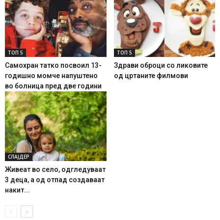
ТОП 5
ТОП 5
Самохран татко посвоил 13-
Здрави оброци со ликовите
годишно момче напуштено
од цртаните филмови
во болница пред две години
СЛАЈДЕР
Живеат во село, одгледуваат
3 деца, а од отпад создаваат
накит...