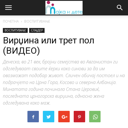
ПОЧЕТНА
ВОСПИТУВАЊЕ
ВОСПИТУВАЊЕ
СЛАЈДЕР
Вирџина или трет пол
(ВИДЕО)
Денеска, во 21 век, бројни семејства во Авганистан ги
одгледуваат своите ќерки како синови за да им
овозможат подобар живот. Сличен обичај постоел и на
подрачјето на Црна Гора, Косово и северна Албанија.
Минатата година починала Стана Церовиќ,
последната црногорска вирџина, односно жена
одгледувана како маж.