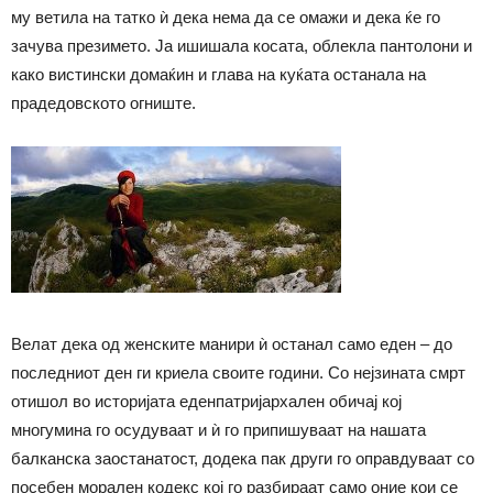
му ветила на татко ѝ дека нема да се омажи и дека ќе го
зачува презимето. Ја ишишала косата, облекла пантолони и
како вистински домаќин и глава на куќата останала на
прадедовското огниште.
Велат дека од женските манири ѝ останал само еден – до
последниот ден ги криела своите години. Со нејзината смрт
отишол во историјата еденпатријархален обичај кој
многумина го осудуваат и ѝ го припишуваат на нашата
балканска заостанатост, додека пак други го оправдуваат со
посебен морален кодекс кој го разбираат само оние кои се