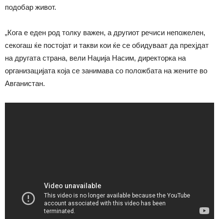
подобар живот.
„Кога е еден род толку важен, а другиот речиси непожелен,
секогаш ќе постојат и такви кои ќе се обидуваат да прехјдат
на другата страна, вели Наџија Насим, директорка на
организацијата која се занимава со положбата на жените во
Авганистан.