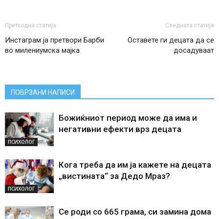
Претходна статија
Следната статија
Инстаграм ја претвори Барби
Оставете ги децата да се
во милениумска мајка
досадуваат
ПОВРЗАНИ НАПИСИ
Божиќниот период може да има и
негативни ефекти врз децата
ПСИХОЛОГ
Кога треба да им ја кажете на децата
„вистината“ за Дедо Мраз?
ПСИХОЛОГ
Се роди со 665 грама, си замина дома