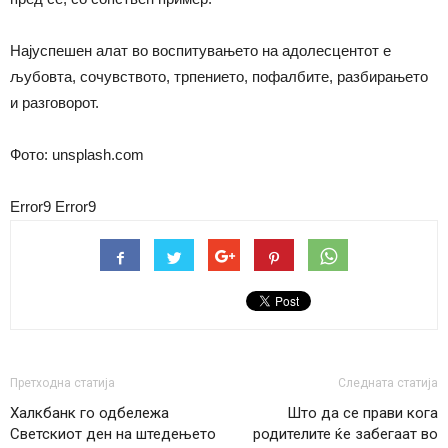
Најуспешен алат во воспитувањето на адолесцентот е
љубовта, сочувството, трпението, пофалбите, разбирањето
и разговорот.
Фото: unsplash.com
Error9
Error9
Претходна статија
Следната статија
Халкбанк го одбележа
Што да се прави кога
Светскиот ден на штедењето
родителите ќе забегаат во