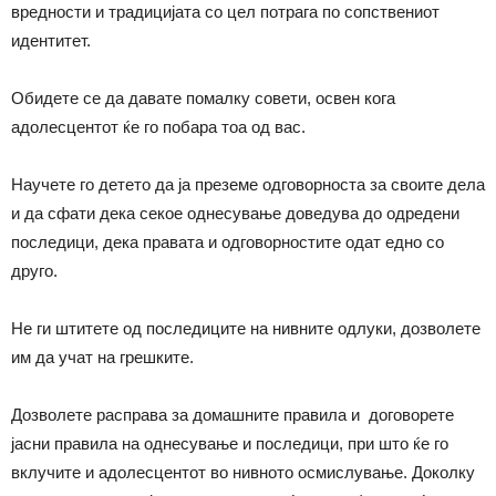
вредности и традицијата со цел потрага по сопствениот
идентитет.
Обидете се да давате помалку совети, освен кога
адолесцентот ќе го побара тоа од вас.
Научете го детето да ја преземе одговорноста за своите дела
и да сфати дека секое однесување доведува до одредени
последици, дека правата и одговорностите одат едно со
друго.
Не ги штитете од последиците на нивните одлуки, дозволете
им да учат на грешките.
Дозволете расправа за домашните правила и договорете
јасни правила на однесување и последици, при што ќе го
вклучите и адолесцентот во нивното осмислување. Доколку