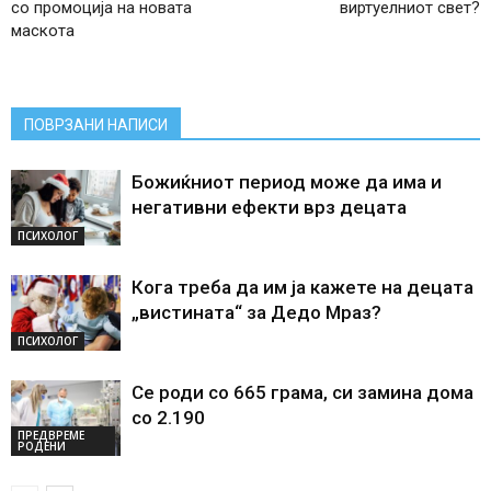
со промоција на новата
виртуелниот свет?
маскота
ПОВРЗАНИ НАПИСИ
Божиќниот период може да има и
негативни ефекти врз децата
ПСИХОЛОГ
Кога треба да им ја кажете на децата
„вистината“ за Дедо Мраз?
ПСИХОЛОГ
Се роди со 665 грама, си замина дома
со 2.190
ПРЕДВРЕМЕ
РОДЕНИ