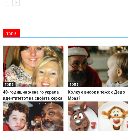
ТОП 5
ТОП 5
ТОП 5
48-годишна жена го украла
Колку е висок и тежок Дедо
идентитетот на својата ќерка
Мраз?