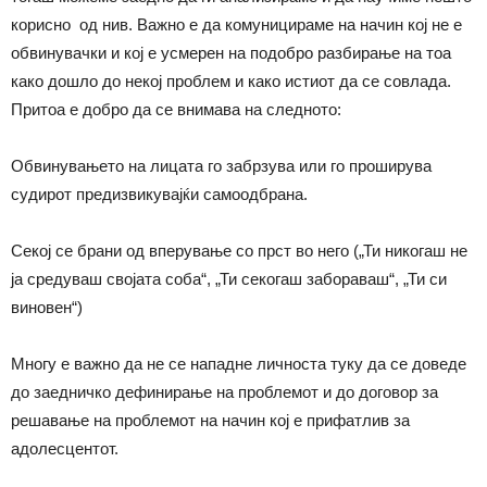
корисно од нив. Важно е да комуницираме на начин кој не е
обвинувачки и кој е усмерен на подобро разбирање на тоа
како дошло до некој проблем и како истиот да се совлада.
Притоа е добро да се внимава на следното:
Обвинувањето на лицата го забрзува или го проширува
судирот предизвикувајќи самоодбрана.
Секој се брани од вперување со прст во него („Ти никогаш не
ја средуваш својата соба“, „Ти секогаш забораваш“, „Ти си
виновен“)
Многу е важно да не се нападне личноста туку да се доведе
до заедничко дефинирање на проблемот и до договор за
решавање на проблемот на начин кој е прифатлив за
адолесцентот.