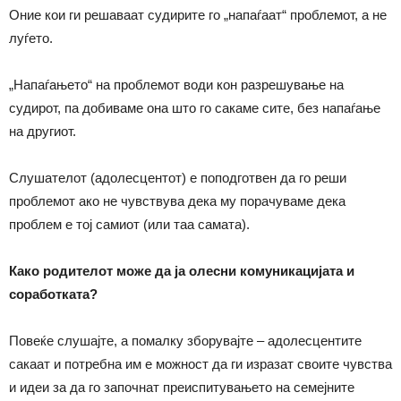
Оние кои ги решаваат судирите го „напаѓаат“ проблемот, а не
луѓето.
„Напаѓањето“ на проблемот води кон разрешување на
судирот, па добиваме она што го сакаме сите, без напаѓање
на другиот.
Слушателот (адолесцентот) е поподготвен да го реши
проблемот ако не чувствува дека му порачуваме дека
проблем е тој самиот (или таа самата).
Како родителот може да ја олесни комуникацијата и
соработката?
Повеќе слушајте, а помалку зборувајте – адолесцентите
сакаат и потребна им е можност да ги изразат своите чувства
и идеи за да го започнат преиспитувањето на семејните