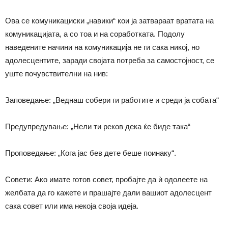
Ова се комуникациски „навики“ кои ја затвараат вратата на
комуникацијата, а со тоа и на соработката. Подолу
наведените начини на комуникација не ги сака никој, но
адолесцентите, заради својата потреба за самостојност, се
уште почувствителни на нив:
Заповедање: „Веднаш собери ги работите и среди ја собата“
Предупредување: „Нели ти реков дека ќе биде така“
Проповедање: „Кога јас бев дете беше поинаку“.
Совети: Ако имате готов совет, пробајте да ѝ одолеете на
желбата да го кажете и прашајте дали вашиот адолесцент
сака совет или има некоја своја идеја.