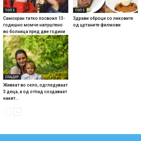
ТОП 5
ТОП 5
Самохран татко посвоил 13-
Здрави оброци со ликовите
годишно момче напуштено
од цртаните филмови
во болница пред две години
СЛАЈДЕР
Живеат во село, одгледуваат
3 деца, а од отпад создаваат
накит...