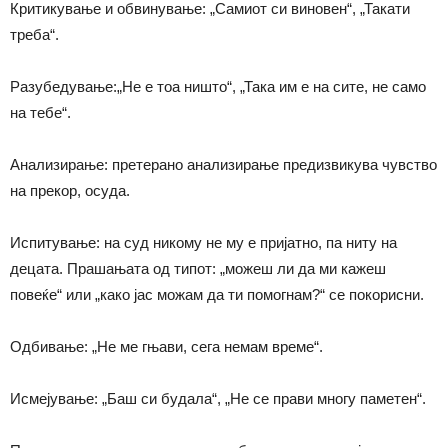
Критикување и обвинување: „Самиот си виновен“, „Такати
треба“.
Разубедување:„Не е тоа ништо“, „Така им е на сите, не само
на тебе“.
Анализирање: претерано анализирање предизвикува чувство
на прекор, осуда.
Испитување: на суд никому не му е пријатно, па ниту на
децата. Прашањата од типот: „можеш ли да ми кажеш
повеќе“ или „како јас можам да ти помогнам?“ се покорисни.
Одбивање: „Не ме гњави, сега немам време“.
Исмејување: „Баш си будала“, „Не се прави многу паметен“.