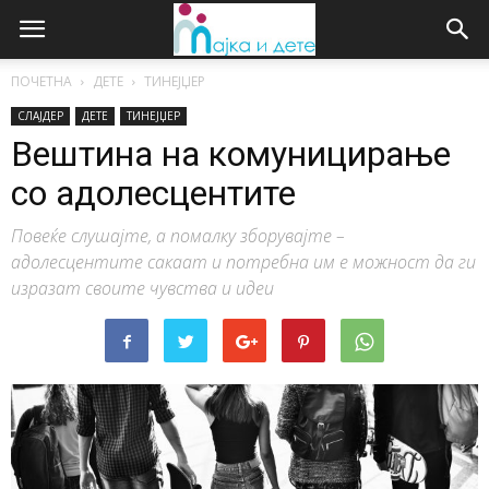
ПОЧЕТНА
ДЕТЕ
ТИНЕЈЏЕР
СЛАЈДЕР
ДЕТЕ
ТИНЕЈЏЕР
Вештина на комуницирање
со адолесцентите
Повеќе слушајте, а помалку зборувајте –
адолесцентите сакаат и потребна им е можност да ги
изразат своите чувства и идеи