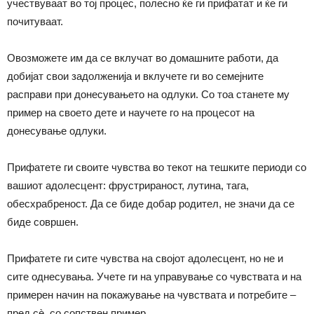
учествуваат во тој процес, полесно ќе ги прифатат и ќе ги
почитуваат.
Овозможете им да се вклучат во домашните работи, да
добијат свои задолженија и вклучете ги во семејните
расправи при донесувањето на одлуки. Со тоа станете му
пример на своето дете и научете го на процесот на
донесување одлуки.
Прифатете ги своите чувства во текот на тешките периоди со
вашиот адолесцент: фрустрираност, лутина, тага,
обесхрабреност. Да се биде добар родител, не значи да се
биде совршен.
Прифатете ги сите чувства на својот адолесцент, но не и
сите однесувања. Учете ги на управување со чувствата и на
примерен начин на покажување на чувствата и потребите –
пред сѐ, со сопствен пример.