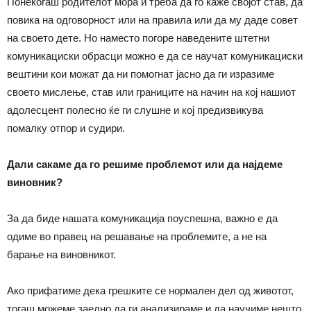
Понекогаш родителот мора и треба да го каже својот став, да
повика на одговорност или на правила или да му даде совет
на своето дете. Но наместо погоре наведените штетни
комуникациски обрасци можно е да се научат комуникациски
вештини кои можат да ни помогнат јасно да ги изразиме
своето мислење, став или границите на начин на кој нашиот
адолесцент полесно ќе ги слушне и кој предизвикува
помалку отпор и судири.
Дали сакаме да го решиме проблемот или да најдеме
виновник?
За да биде нашата комуникација поуспешна, важно е да
одиме во правец на решавање на проблемите, а не на
барање на виновникот.
Ако прифатиме дека грешките се нормален дел од животот,
тогаш можеме заедно да ги анализираме и да научиме нешто