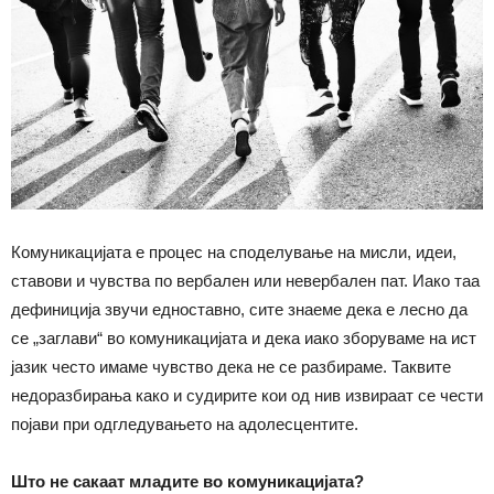
Комуникацијата е процес на споделување на мисли, идеи,
ставови и чувства по вербален или невербален пат. Иако таа
дефиниција звучи едноставно, сите знаеме дека е лесно да
се „заглави“ во комуникацијата и дека иако зборуваме на ист
јазик често имаме чувство дека не се разбираме. Таквите
недоразбирања како и судирите кои од нив извираат се чести
појави при одгледувањето на адолесцентите.
Што не сакаат младите во комуникацијата?