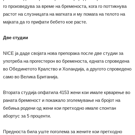
го произведува за време на бременоста, кога го поттикнува
растот на слузницата на матката и му помага на телото на
мајката да го прифати бебето кое расте.
Две студии
NICE ја даде својата нова препорака после две студии за
употреба на прогестерон во бременоста, едната спроведена
во Обединетото Кралство и Холандија, а другото спроведено
само во Велика Британија.
Втората студија опфатила 4153 жени кои имале крварење во
раната бременост и покажало зголемување на бројот на
бебиња родени од жени кои претходно имале спонтан
абортус за 5 проценти.
Предноста била уште поголема за жените кои претходно