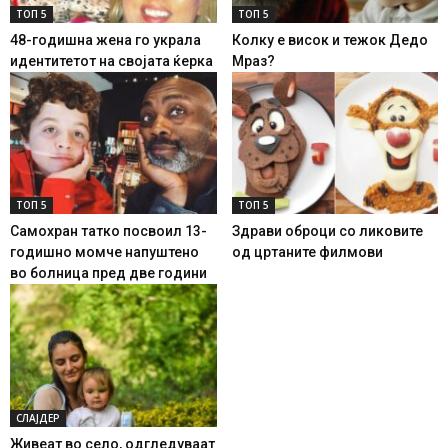
ТОП 5
ТОП 5
48-годишна жена го украла
Колку е висок и тежок Дедо
идентитетот на својата ќерка
Мраз?
ТОП 5
ТОП 5
Самохран татко посвоил 13-
Здрави оброци со ликовите
годишно момче напуштено
од цртаните филмови
во болница пред две години
СЛАЈДЕР
Живеат во село, одгледуваат