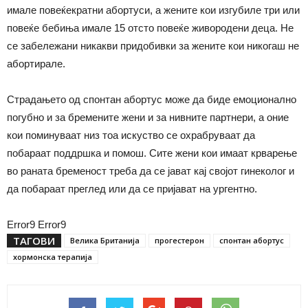
имале повеќекратни абортуси, а жените кои изгубиле три или
повеќе бебиња имале 15 отсто повеќе живородени деца. Не
се забележани никакви придобивки за жените кои никогаш не
абортирале.
Страдањето од спонтан абортус може да биде емоционално
погубно и за бремените жени и за нивните партнери, а оние
кои поминуваат низ тоа искуство се охрабруваат да
побараат поддршка и помош. Сите жени кои имаат крварење
во раната бременост треба да се јават кај својот гинеколог и
да побараат преглед или да се пријават на ургентно.
Error9
Error9
ТАГОВИ
Велика Британија
прогестерон
спонтан абортус
хормонска терапија