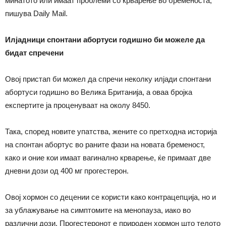
минатото или имаат проблеми со крварење во бременоста,
пишува Daily Mail.
Илјадници спонтани абортуси годишно би можеле да
бидат спречени
Овој пристап би можел да спречи неколку илјади спонтани
абортуси годишно во Велика Британија, а оваа бројка
експертите ја проценуваат на околу 8450.
Така, според новите упатства, жените со претходна историја
на спонтан абортус во раните фази на новата бременост,
како и оние кои имаат вагинално крварење, ќе примаат две
дневни дози од 400 мг прогестерон.
Овој хормон со децении се користи како контрацепција, но и
за ублажување на симптомите на менопауза, иако во
различни дози. Прогестеронот е природен хормон што телото