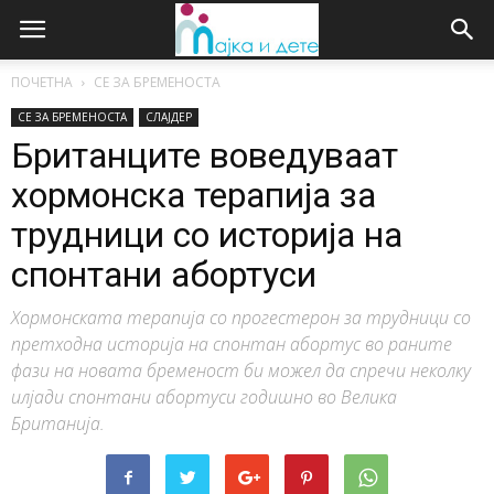
ПОЧЕТНА
СЕ ЗА БРЕМЕНОСТА
СЕ ЗА БРЕМЕНОСТА
СЛАЈДЕР
Британците воведуваат
хормонска терапија за
трудници со историја на
спонтани абортуси
Хормонската терапија со прогестерон за трудници со
претходна историја на спонтан абортус во раните
фази на новата бременост би можел да спречи неколку
илјади спонтани абортуси годишно во Велика
Британија.