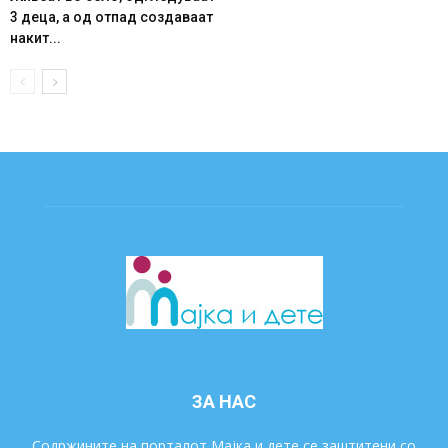
3 деца, а од отпад создаваат
накит...
ЗА НАС
Содржините на порталот Мајка и дете се заштитени со