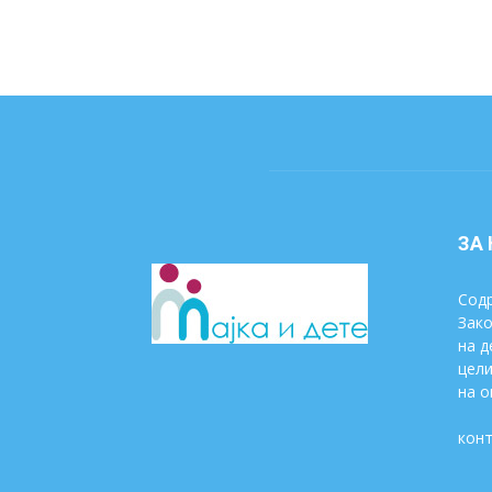
ЗА
Содр
Зако
на д
цели
на о
конт