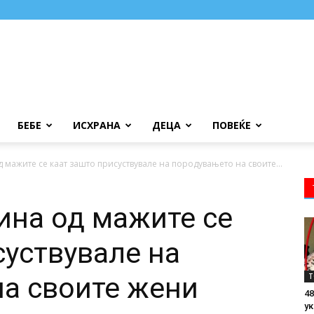
БЕБЕ
ИСХРАНА
ДЕЦА
ПОВЕЌЕ
д мажите се каат зашто присуствувале на породувањето на своите...
тина од мажите се
суствувале на
Т
а своите жени
48
ук