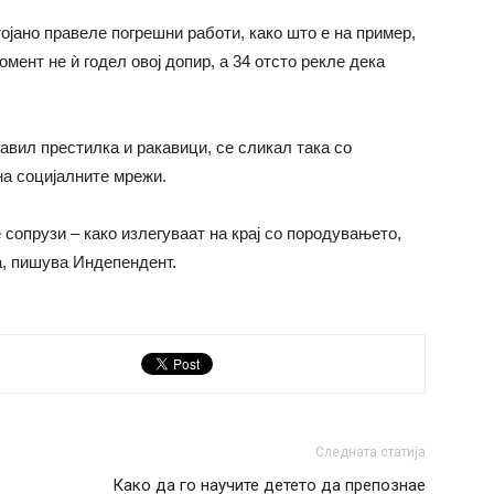
ојано правеле погрешни работи, како што е на пример,
омент не ѝ годел овој допир, а 34 отсто рекле дека
авил престилка и ракавици, се сликал така со
на социјалните мрежи.
 сопрузи – како излегуваат на крај со породувањето,
а, пишува Индепендент.
Следната статија
Како да го научите детето да препознае