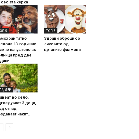
 својата ќерка
ОП 5
ТОП 5
амохран татко
Здрави оброци со
освоил 13-годишно
ликовите од
омче напуштено во
цртаните филмови
олница пред две
одини
ЛАЈДЕР
ивеат во село,
гледуваат 3 деца,
од отпад
здаваат накит...