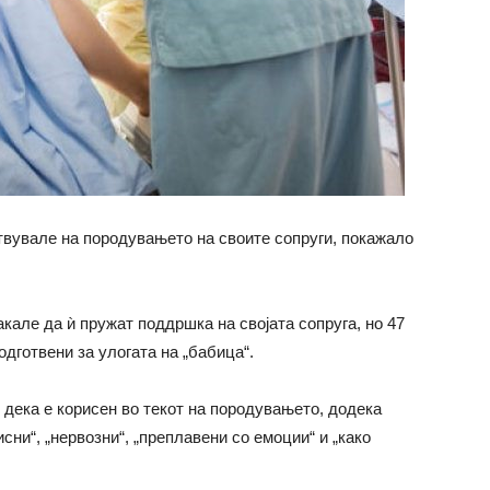
твувале на породувањето на своите сопруги, покажало
кале да ѝ пружат поддршка на својата сопруга, но 47
одготвени за улогата на „бабица“.
 дека е корисен во текот на породувањето, додека
сни“, „нервозни“, „преплавени со емоции“ и „како