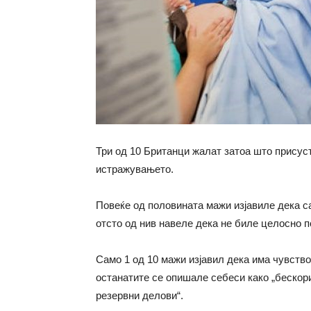
Три од 10 Британци жалат затоа што присус
истражувањето.
Повеќе од половината мажи изјавиле дека са
отсто од нив навеле дека не биле целосно п
Само 1 од 10 мажи изјавил дека има чувство
останатите се опишале себеси како „бескори
резервни делови“.