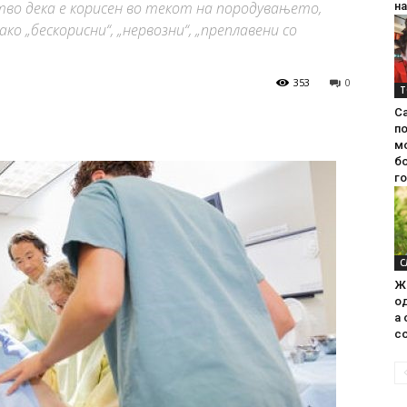
ство дека е корисен во текот на породувањето,
на
о „бескорисни“, „нервозни“, „преплавени со
353
0
Т
С
п
м
б
г
С
Ж
од
а 
со