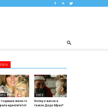
ТОП 5
ОП 5
ТОП 5
-годишна жена го
Колку е висок и
рала идентитетот
тежок Дедо Мраз?