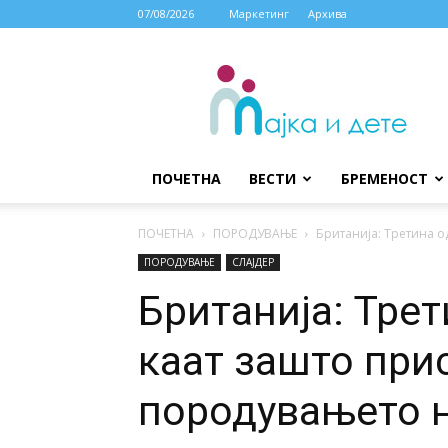
07/08/2026
Маркетинг
Архива
МАЈКА
И
ДЕТЕ
ПОЧЕТНА
ВЕСТИ
БРЕМЕНОСТ
ПОЧЕТНА
ПОРОДУВАЊЕ
Британија: Третина о
ПОРОДУВАЊЕ
СЛАЈДЕР
Британија: Тре
каат зашто при
породувањето н