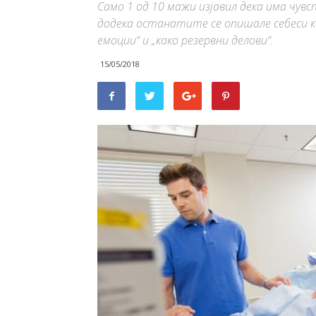
Само 1 од 10 мажи изјавил дека има чув
додека останатите се опишале себеси как
емоции“ и „како резервни делови“.
15/05/2018