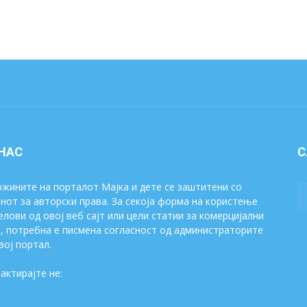
 НАС
С
жините на порталот Мајка и дете се заштитени со
нот за авторски права. За секоја форма на користење
елови од овој веб сајт или цели статии за комерцијални
, потребна е писмена согласност од администраторите
вој портал.
актирајте не:
majkaidete@gmail.com