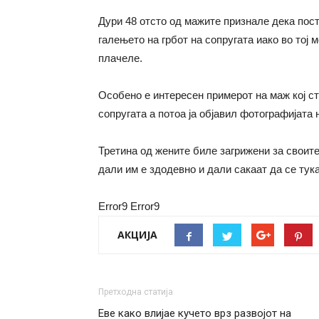
Дури 48 отсто од мажите признале дека пост
галењето на грбот на сопругата иако во тој м
плачеле.
Особено е интересен примерот на маж кој ст
сопругата а потоа ја објавил фотографијата 
Третина од жените биле загрижени за своите
дали им е здодевно и дали сакаат да се тук
Error9
Error9
АКЦИЈА
Претходна статија
Еве како влијае кучето врз развојот на