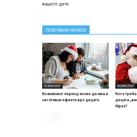
вашето дете
ПОВРЗАНИ НАПИСИ
ПСИХОЛОГ
ПСИХОЛОГ
Божиќниот период може да има и
Кога треба
негативни ефекти врз децата
децата „ви
Мраз?