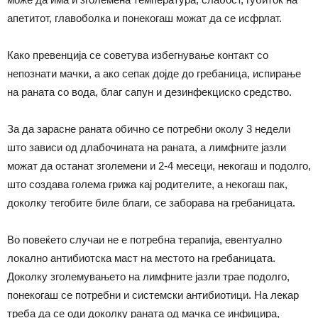
апетитот, главоболка и понекогаш можат да се исфрлат.
Како превенција се советува избегнување контакт со
непознати мачки, а ако сепак дојде до гребаница, испирање
на раната со вода, благ сапун и дезинфекциско средство.
За да зарасне раната обично се потребни околу 3 недели
што зависи од длабочината на раната, а лимфните јазли
можат да останат зголемени и 2-4 месеци, некогаш и подолго,
што создава голема грижа кај родителите, а некогаш пак,
доколку тегобите биле благи, се заборава на гребаницата.
Во повеќето случаи не е потребна терапија, евентуално
локално антибиотска маст на местото на гребаницата.
Доколку зголемувањето на лимфните јазли трае подолго,
понекогаш се потребни и системски антибиотици. На лекар
треба да се оди доколку раната од мачка се инфицира,