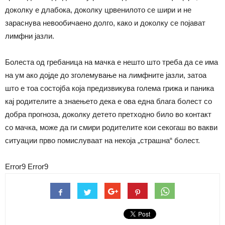
доколку е длабока, доколку црвенилото се шири и не
зараснува невообичаено долго, како и доколку се појават
лимфни јазли.
Болеста од гребаница на мачка е нешто што треба да се има
на ум ако дојде до зголемување на лимфните јазли, затоа
што е тоа состојба која предизвикува голема грижа и паника
кај родителите а знаењето дека е ова една блага болест со
добра прогноза, доколку детето претходно било во контакт
со мачка, може да ги смири родителите кои секогаш во вакви
ситуации прво помислуваат на некоја „страшна“ болест.
Error9
Error9