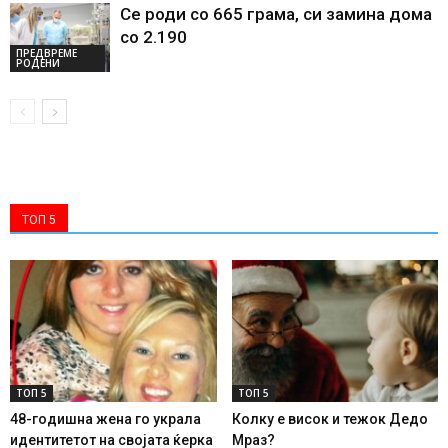
Се роди со 665 грама, си замина дома
со 2.190
ПРЕДВРЕМЕ
РОДЕНИ
ТОП 5
ТОП 5
ТОП 5
48-годишна жена го украла
Колку е висок и тежок Дедо
идентитетот на својата ќерка
Мраз?