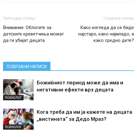
Претходна статија
Следната статија
Внимание: Облогите за
Како изгледа да се биде
детските креветчиња можат
најстаро, како најмладо, а
да ги убијат децата
како средно дете?
ПОВРЗАНИ НАПИСИ
Божиќниот период може да има и
негативни ефекти врз децата
ПСИХОЛОГ
Кога треба да им ја кажете на децата
„вистината“ за Дедо Мраз?
ПСИХОЛОГ