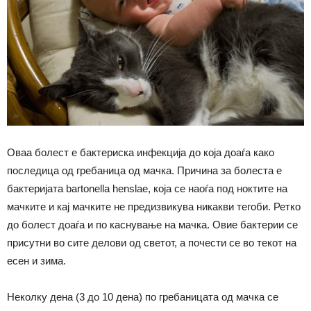
Оваа болест е бактериска инфекција до која доаѓа како
последица од гребаница од мачка. Причина за болеста е
бактеријата bartonella henslae, која се наоѓа под ноктите на
мачките и кај мачките не предизвикува никакви тегоби. Ретко
до болест доаѓа и по каснување на мачка. Овие бактерии се
присутни во сите делови од светот, а почести се во текот на
есен и зима.
Неколку дена (3 до 10 дена) по гребаницата од мачка се