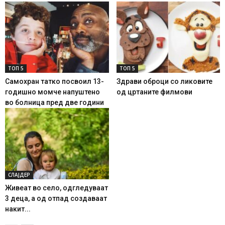
ТОП 5
ТОП 5
Самохран татко посвоил 13-
Здрави оброци со ликовите
годишно момче напуштено
од цртаните филмови
во болница пред две години
СЛАЈДЕР
Живеат во село, одгледуваат
3 деца, а од отпад создаваат
накит...