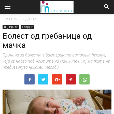
ПОЧЕТНА
ПЕДИЈАТАР
ПЕДИЈАТАР
СЛАЈДЕР
Болест од гребаница од
мачка
Причина за болеста е бактеријата bartonella henslae,
која се наоѓа под ноктите на мачките и кај мачките не
предизвикува никакви тегоби.