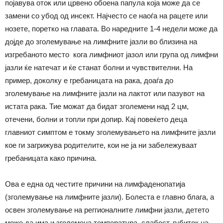
појавува оток или црвено обоена папула која може да се
замени со убод од инсект. Најчесто се наоѓа на рацете или
нозете, поретко на главата. Во наредните 1-4 недели може да
дојде до зголемување на лимфните јазли во близина на
изгребаното место кога лимфниот јазол или група од лимфни
јазли ќе натечат и ќе станат болни и чувствителни. На
пример, доколку е гребаницата на рака, доаѓа до
зголемување на лимфните јазли на лактот или пазувот на
истата рака. Тие можат да бидат зголемени над 2 цм,
отечени, болни и топли при допир. Кај повеќето деца
главниот симптом е токму зголемувањето на лимфните јазли
кое ги загрижува родителите, кои не ја ни забележуваат
гребаницата како причина.
Ова е една од честите причини на лимфаденопатија
(зголемување на лимфните јазли). Болеста е главно блага, а
освен зголемување на реггионалните лимфни јазли, детето
може да има и зголемена температура, слабост, губиток на