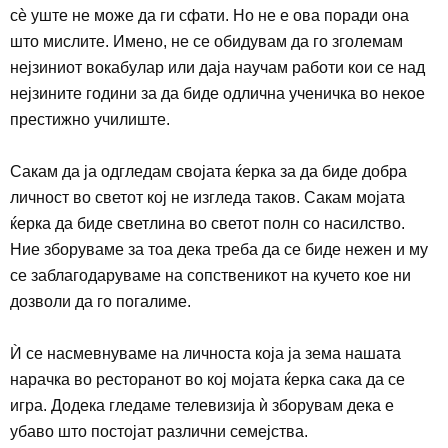
сѐ уште не може да ги сфати. Но не е ова поради она
што мислите. Имено, не се обидувам да го зголемам
нејзиниот вокабулар или даја научам работи кои се над
нејзините години за да биде одлична ученичка во некое
престижно училиште.
Сакам да ја одгледам својата ќерка за да биде добра
личност во светот кој не изгледа таков. Сакам мојата
ќерка да биде светлина во светот полн со насилство.
Ние зборуваме за тоа дека треба да се биде нежен и му
се заблагодаруваме
на сопственикот на кучето кое ни
дозволи да го погалиме.
Ѝ се насмевнуваме на личноста која ја зема нашата
нарачка во ресторанот во кој мојата ќерка сака да се
игра. Додека гледаме телевизија ѝ зборувам дека е
убаво што постојат различни семејства.