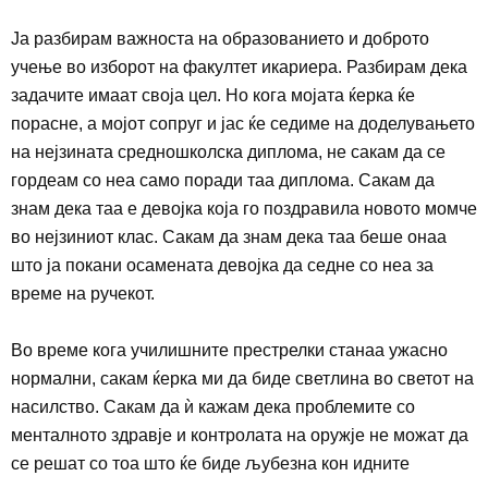
Ја разбирам важноста на образованието и доброто
учење во изборот на факултет икариера. Разбирам дека
задачите имаат своја цел. Но ког
а мојата ќерка ќе
порасне, а мојот сопруг и јас ќе седиме на доделувањето
на нејзината средношколска диплома, не сакам да се
гордеам со неа само поради таа диплома. Сакам да
знам дека таа е девојка која го поздравила новото момче
во нејзиниот клас. Сакам да знам дека таа беше онаа
што ја покани осамената девојка да седне со неа за
време на ручекот.
Во време кога училишните престрелки станаа ужасно
нормални, сакам ќерка ми да биде светлина во светот на
насилство. Сакам да ѝ кажам дека проблемите со
менталното здравје и контролата на оружје не можат да
се решат со тоа што ќе биде љубезна кон идните