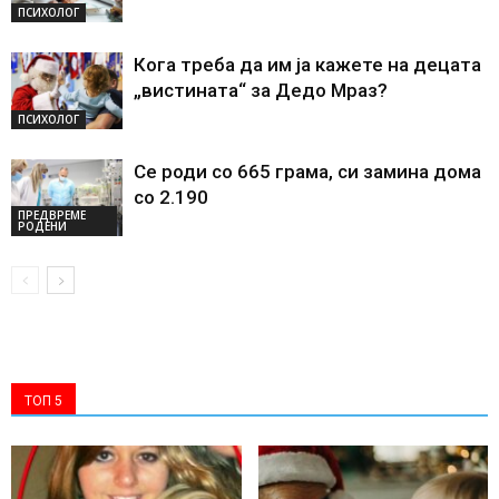
ПСИХОЛОГ
Кога треба да им ја кажете на децата
„вистината“ за Дедо Мраз?
ПСИХОЛОГ
Се роди со 665 грама, си замина дома
со 2.190
ПРЕДВРЕМЕ
РОДЕНИ
ТОП 5