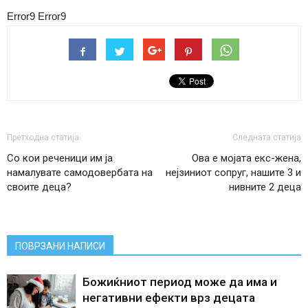
Error9
Error9
Претходна статија
Следната статија
Со кои реченици им ја
Ова е мојата екс-жена,
намалувате самодовербата на
нејзиниот сопруг, нашите 3 и
своите деца?
нивните 2 деца
ПОВРЗАНИ НАПИСИ
Божиќниот период може да има и
негативни ефекти врз децата