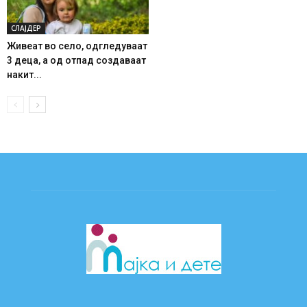
СЛАЈДЕР
Живеат во село, одгледуваат
3 деца, а од отпад создаваат
накит...