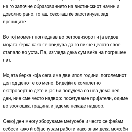
не го започне образованието на вистинскиот начин и
доволно рано, тогаш секогаш ќе заостанува зад
врсниците.
Во тој момент погледнав во ретровизорот и ја видов
мојата ќерка како се обидува да го пикне целото свое
стапало во уста. Па, изгледа дека сум веќе на погрешен
пат.
Мојата ќерка која сега има две ипол години, поголемиот
дел од денот е со мене. Бидејќи е
комплетно
екстровертно дете
и јас
би полудела
со неа дома цел
ден, ние сме често надвор: посетуваме пријатели, одиме
во зоолошка градина и јадеме некаде
надвор.
Секој ден многу зборуваме меѓусебе и често се фаќам
себеси како ѝ објаснувам работи иако знам дека можеби