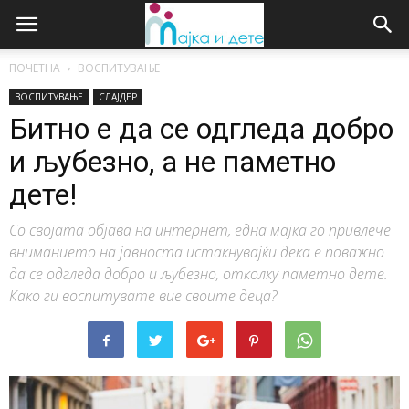
ПОЧЕТНА
ВОСПИТУВАЊЕ
ВОСПИТУВАЊЕ
СЛАЈДЕР
Битно е да се одгледа добро
и љубезно, а не паметно
дете!
Со својата објава на интернет, една мајка го привлече
вниманието на јавноста истакнувајќи дека е поважно
да се одгледа добро и љубезно, отколку паметно дете.
Како ги воспитувате вие своите деца?