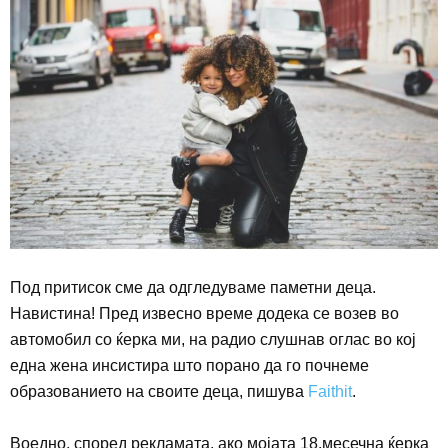
Под притисок сме да одгледуваме паметни деца.
Навистина! Пред извесно време додека се возев во
автомобил со ќерка ми, на радио слушнав оглас во кој
една жена инсистира што порано да го почнеме
образованието на своите деца
,
пишува
Faithit
.
Воедно, според рекламата, ако мојата 18.месечна ќерка