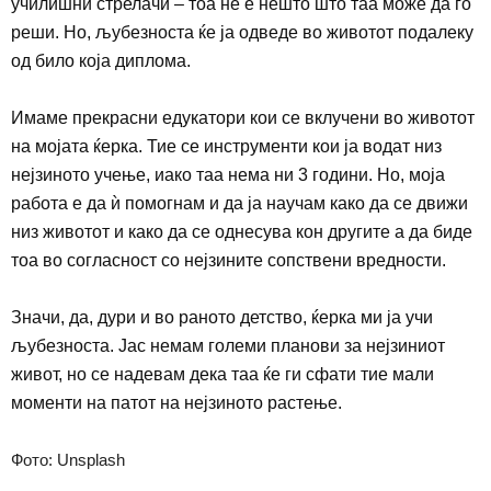
училишни стрелачи – тоа не е нешто што таа може да го
реши. Но, љубезноста ќе ја одведе во животот подалеку
од било која диплома.
Имаме прекрасни едукатори кои се вклучени во животот
на мојата ќерка. Тие се инструменти кои ја водат низ
нејзиното учење, иако таа нема ни 3 години. Но, моја
работа е да ѝ помогнам и да ја научам како да се движи
низ животот и како да се однесува кон другите а да биде
тоа во согласност со нејзините сопствени вредности.
Значи, да, дури и во раното детство, ќерка ми ја учи
љубезноста. Јас немам големи планови за нејзиниот
живот, но се надевам дека таа
ќе ги сфати
тие мали
моменти на патот
на нејзиното растење
.
Фото: Unsplash