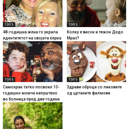
ТОП 5
ТОП 5
48-годишна жена го украла
Колку е висок и тежок Дедо
идентитетот на својата ќерка
Мраз?
ТОП 5
ТОП 5
Самохран татко посвоил 13-
Здрави оброци со ликовите
годишно момче напуштено
од цртаните филмови
во болница пред две години