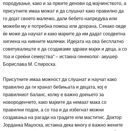
пор
одување,
како и за првите денови од мајчинството, а
присутните имаа можат и да слушнат како правилно да
го дојат своето малечко, дали бебето напредува или
можеби му е потребна помош или
до
храна. Секако овде
ќе може да научат и како мајките да им дадат соодветна
хигиена на нивните малечки. Иде
ј
ата на ова бесплатно
советувалиште е да создаваме здрави мајки и деца, а со
тоа и среќни семејства
“
– истакна гинекол
о
г- акушер
Борислава М. Спироска.
Присутните имаа можност да слушнат и научат како
правилно да ги хранат бебињата и децата, кој е
правилниот баланс, колку е важно доењето за
новороденчето, како мајките да немаат мака со
правилни подои, а со тоа и да избегнат можни
создавања на рагади на градите или маститис. Доктор
Јорданка Маџоска, истакна дека многу е важно жените