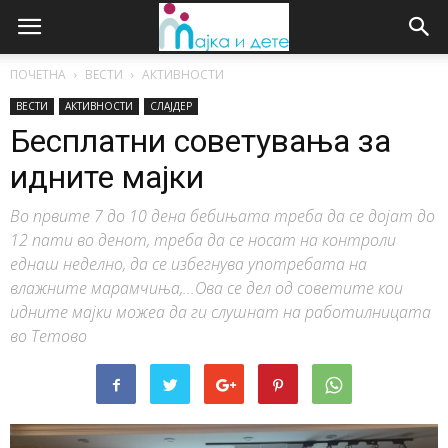
ПОЧЕТНА
ВЕСТИ
АКТИВНОСТИ
ВЕСТИ
АКТИВНОСТИ
СЛАЈДЕР
Бесплатни советувања за
идните мајки
Во првите 7 до 10 дена бебињата треба да се дојат до
12 пати во денот, треба да се носат на контроли
еднаш неделно, да се избегнува употребата на
влажните марамчиња,...Ова се дел од советите кои
идните мајки можеа да ги слушнат на работилницата
во Тетово