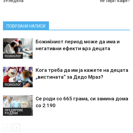
39.недела
не пијат кафе?
ПОВРЗАНИ НАПИСИ
Божиќниот период може да има и
негативни ефекти врз децата
ПСИХОЛОГ
Кога треба да им ја кажете на децата
„вистината“ за Дедо Мраз?
ПСИХОЛОГ
Се роди со 665 грама, си замина дома
со 2.190
ПРЕДВРЕМЕ
РОДЕНИ