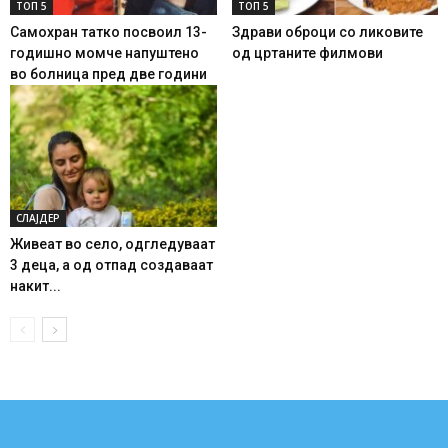
ТОП 5
ТОП 5
Самохран татко посвоил 13-
Здрави оброци со ликовите
годишно момче напуштено
од цртаните филмови
во болница пред две години
СЛАЈДЕР
Живеат во село, одгледуваат
3 деца, а од отпад создаваат
накит...