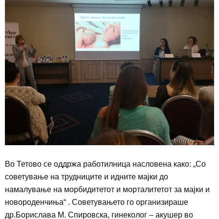
В
о Тетово се оддржа работилница
насловена како: „
Со
советување на трудниците и идните мајки до
намалување на морбидитетот и морталитетот за мајки и
новороденчиња“ . Советувањето го организираше
др.Борислава М. Спировска, гинеколог – акушер во