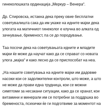
гинеколошката ординација „Меркур – Венера“.
Др. Спировска, иста
к
на дека преку овие бесплатни
советувалишта сака да им укаже на идните мајки дека
улогата на матичниот гинеколог е клучна во алката од
зачнување, бременост, па се до пор
одување.
Таа
посочи дека на советувањата идните и младите
мајки ќе може да научат како да се
справат
со новата
улога „мајка“ и
како
лесно да се приспособат на неа.
„
На нашите советувања на идните мајки им дадовме
насоки ко
и
се задолжителни контроли, што може, а што
не може да прави една трудница, ко
и
се можни
симптоми за несакани ситуации, како да се хранат, кои
витамини и минерали им се потребни за поддршка во
бременоста, психички ќе ги подготвиме за моментот на