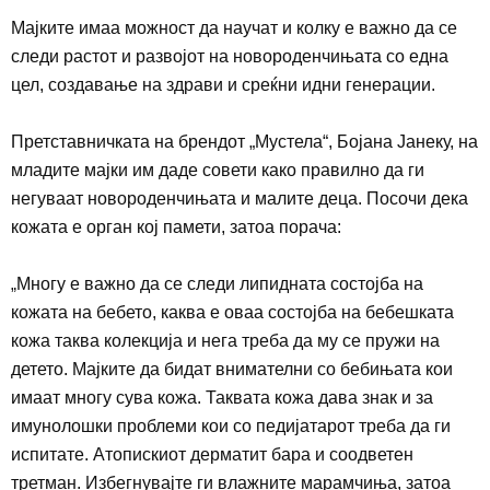
Мајките имаа можност да научат и колку е важно да се
следи растот и развојот на новороденчињата со една
цел, создавање на здрави и среќни идни генерации.
Претставни
ч
ката на брендот „Мустела“, Бојана Јанеку, на
младите мајки им даде совети како правилно да ги
негуваат новороденчињата и малите деца. Посочи дека
кожата е орган кој памети, затоа порача:
„
Многу е важно да се следи липидната состојба на
кожата на бебето, каква е оваа состојба на бебешката
кожа таква колекција и нега треба да му се пружи на
детето. Мајките да бидат внимателни со бебињата кои
имаат многу сува кожа. Таквата кожа дава знак и за
имунолошки проблеми кои со педијатарот треба да г
и
испитате. Атопискиот дерматит бара и соодветен
третман. Избегнувајте ги влажните марамчиња, затоа