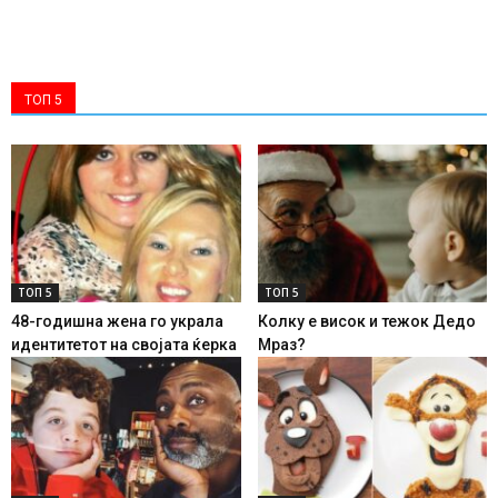
ТОП 5
ТОП 5
ТОП 5
48-годишна жена го украла
Колку е висок и тежок Дедо
идентитетот на својата ќерка
Мраз?