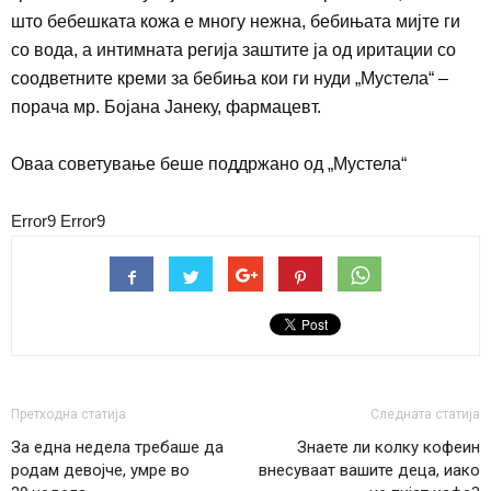
што бебешката кожа е многу нежна, бебињата мијте ги
со вода, а интимната регија заштите ја од иритации со
соодветните креми за бебиња кои ги нуди „Мустела“ –
порача мр. Бојана Јанеку, фармацевт.
Оваа советување беше поддржано од „Мустела“
Error9
Error9
Претходна статија
Следната статија
За една недела требаше да
Знаете ли колку кофеин
родам девојче, умре во
внесуваат вашите деца, иако