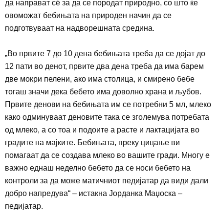
да направат с
ė
за да се породат
природно, со што ќе
овоможат бебињата на природен начин да се
подготвуваат на надворешната средина.
„
Во првите 7 до 10 дена бебињата треба да се дојат до
12 пати во денот, првите два дена треба да има барем
две мокри пелени, ако има столица, и смирено бебе
тогаш значи дека бебето има доволно храна и љубов.
Првите денови на бебињата им се потребни 5 мл, млеко
како одминуваат деновите така се зголемува потребата
од млеко, а со тоа и подоите а расте и лактацијата во
градите на мајките. Бебињата, преку цицање ви
помагаат да се создава млеко во вашите гради. Многу е
важно еднаш неделно бебето да се носи бебето на
контроли за да може матичниот педијатар да види дали
добро напредува
“
– истакна Јорданка Маџоска –
педијатар.