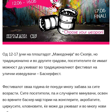
Од 12-17 јуни на плоштадот „Македонија“ во Скопје, но
традиционално и во другите градови, посетителите ќе имаат
можност да уживаат во традиционалниот фестивал на
улични изведувачи – Баскерфест.
Фестивалот оваа година ќе понуди многу забава за сите
возрасти. Сите посетители, па и случајните минувачи, освен
во врвните баскер мајстории на жонглерите, акробатите,
циркусите, кловновите, ќе може да уживаат и во многу нови