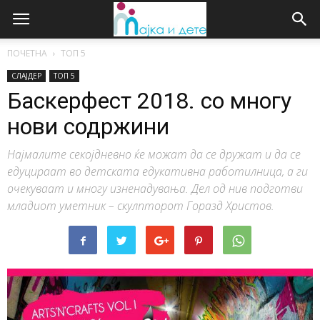
ПОЧЕТНА
ТОП 5
СЛАЈДЕР
ТОП 5
Баскерфест 2018. со многу
нови содржини
Најмалите секојдневно ќе можат да се дружат и да се
едуцираат во детската едукативна работилница, а ги
очекуваат и многу изненадувања. Дел од нив подготви
младиот уметник – скулпторот Горазд Христов.