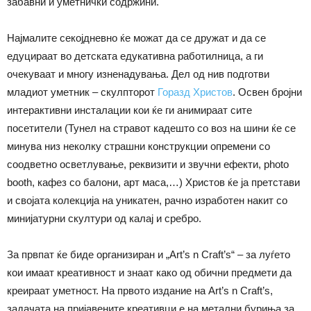
забавни и уметнички содржини.
Најмалите секојдневно ќе можат да се дружат и да се
едуцираат во детската едукативна работилница, а ги
очекуваат и многу изненадувања. Дел од нив подготви
младиот уметник – скулпторот
Горазд Христов
. Освен бројни
интерактивни инсталации кои ќе ги анимираат сите
посетители (Тунел на стравот кадешто со воз на шини ќе се
минува низ неколку страшни конструкции опремени со
соодветно осветлување, реквизити и звучни ефекти, photo
booth, кафез со балони, арт маса,…) Христов ќе ја претстави
и својата колекција на уникатен, рачно изработен накит со
минијатурни скултури од калај и сребро.
За првпат ќе биде организиран и „Аrt’s n Craft’s“ – за луѓето
кои имаат креативност и знаат како од обични предмети да
креираат уметност. На првото издание на Art’s n Craft’s,
задачата на пријавените креативци е на метални буриња за