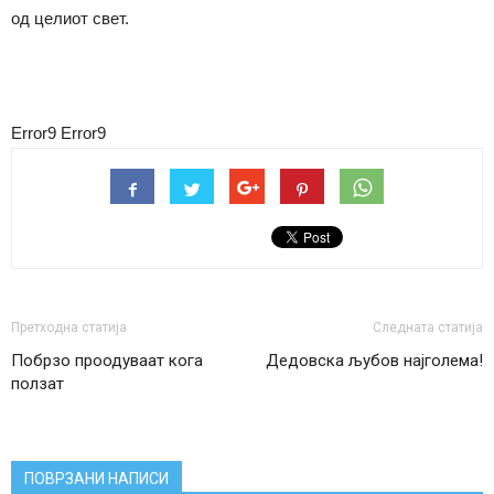
од целиот свет.
Error9
Error9
Претходна статија
Следната статија
Побрзо проодуваат кога
Дедовска љубов најголема!
ползат
ПОВРЗАНИ НАПИСИ