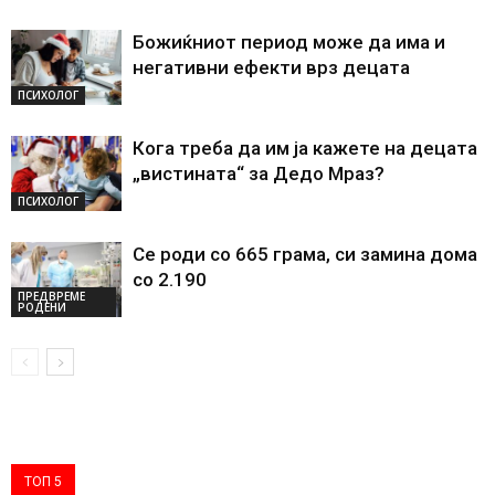
Божиќниот период може да има и
негативни ефекти врз децата
ПСИХОЛОГ
Кога треба да им ја кажете на децата
„вистината“ за Дедо Мраз?
ПСИХОЛОГ
Се роди со 665 грама, си замина дома
со 2.190
ПРЕДВРЕМЕ
РОДЕНИ
ТОП 5