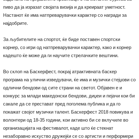
пиво да ја изразат својата визија и да креираат уметност.
Настанот ќе има натпреварувачки карактер со награди за
најдобрите.
За љубителите на спортот, ќе биде поставен спортски
корнер, со игри од натпреварувачки карактер, како и корнер
кадешто ќе може да ги научите стрелачките вештини.
Во склоп на Баскерфест, покрај атрактивната баскер
програма на улични изведувачи, ќе има и музички стејџови со
одлични бендови од сите страни на светот. Oбјавен е и
конкурс за млади македонски бендови, диџеи и пејачи кои би
сакале да се престават пред поголема публика и да го
покажат својот музички талент. Баскерфест 2018 повикува и
волонтери од 18-35 години, кои активно би се вклучиле во
организацијата на фестивалот, каде што ќе стекнат
незаборавно искуство дружејќи се со артисти и перформери