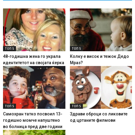
ТОП 5
ТОП 5
48-годишна жена го украла
Колку е висок и тежок Дедо
идентитетот на својата ќерка
Мраз?
ТОП 5
ТОП 5
Самохран татко посвоил 13-
Здрави оброци со ликовите
годишно момче напуштено
од цртаните филмови
во болница пред две години