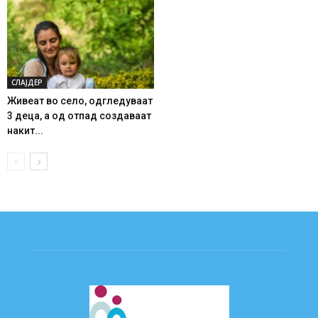
СЛАЈДЕР
Живеат во село, одгледуваат
3 деца, а од отпад создаваат
накит...