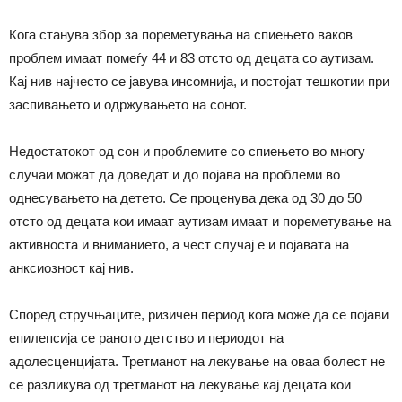
Кога станува збор за пореметувања на спиењето ваков
проблем имаат помеѓу 44 и 83 отсто од децата со аутизам.
Кај нив најчесто се јавува инсомнија, и постојат тешкотии при
заспивањето и одржувањето на сонот.
Недостатокот од сон и проблемите со спиењето во многу
случаи можат да доведат и до појава на проблеми во
однесувањето на детето. Се проценува дека од 30 до 50
отсто од децата кои имаат аутизам имаат и пореметување на
активноста и вниманието, а чест случај е и појавата на
анксиозност кај нив.
Според стручњаците, ризичен период кога може да се појави
епилепсија се раното детство и периодот на
адолесценцијата. Третманот на лекување на оваа болест не
се разликува од третманот на лекување кај децата кои