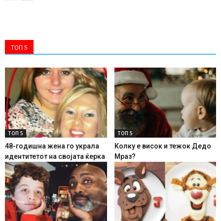
ТОП 5
ТОП 5
ТОП 5
48-годишна жена го украла
Колку е висок и тежок Дедо
идентитетот на својата ќерка
Мраз?