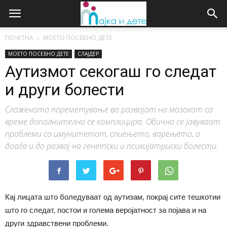
ПОЧЕТНА
МОЕТО ПОСЕБНО ДЕТЕ
МОЕТО ПОСЕБНО ДЕТЕ
СЛАЈДЕР
Аутизмот секогаш го следат
и други болести
Сложеното пореметување во развојот на мозокот со
време дополнително се комплицира. Обично се јавуваат
проблеми со имунитетот, спиењето, варењето, а
доаѓа и до развој на генетски и психијатриски болести.
Кај лицата што боледуваат од аутизам, покрај сите тешкотии
што го следат, постои и голема веројатност за појава и на
други здравствени проблеми.