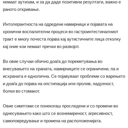
немаат аутизам, и за да даде позитивни резултати, важно е
раното откривање.
Интолерантноста на одредени намирници и појавата на
хронични воспалителни процеси во гастроинтестиналниот
тракт е многу почеста појава кај аутистичните лица отколку
кај оние кои немаат пречки во развојот.
Во овие случаи обично доаѓа до пореметувања во
внесувањето на храната, намирниците се ограничени, па и
исхраната е еднолична. Се појавуваат проблеми со варењето
и доаѓа до појава на опстипација или пролив, надуеност,
болки во стомакот.
Овие симптоми се понекогаш проследени и со промени во
однесувањето како што се вознемиреност, агресивност,
самоповредување и промена на расположенијата.