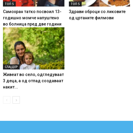
ТОП 5
ТОП 5
Самохран татко посвоил 13-
Здрави оброци со ликовите
годишно момче напуштено
од цртаните филмови
во болница пред две години
СЛАЈДЕР
Живеат во село, одгледуваат
3 деца, а од отпад создаваат
накит...