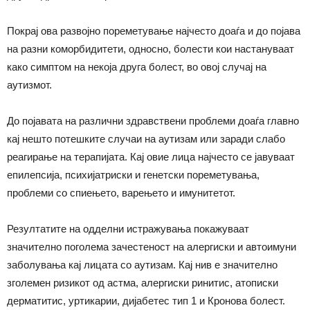
Покрај ова развојно пореметување најчесто доаѓа и до појава
на разни коморбидитети, односно, болести кои настануваат
како симптом на некоја друга болест, во овој случај на
аутизмот.
До појавата на различни здравствени проблеми доаѓа главно
кај нешто потешките случаи на аутизам или заради слабо
реагирање на терапијата. Кај овие лица најчесто се јавуваат
епилепсија, психијатриски и генетски пореметувања,
проблеми со спиењето, варењето и имунитетот.
Резултатите на одделни истражувања покажуваат
значително поголема зачестеност на алергиски и автоимуни
заболувања кај лицата со аутизам. Кај нив е значително
зголемен ризикот од астма, алергиски ринитис, атописки
дерматитис, уртикарии, дијабетес тип 1 и Кронова болест.