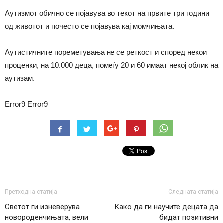
Аутизмот обично се појавува во текот на првите три години
од животот и почесто се појавува кај момчињата.
Аутистичните пореметувања не се реткост и според некои
проценки, на 10.000 деца, помеѓу 20 и 60 имаат некој облик на
аутизам.
Error9
Error9
Претходна статија
Следната статија
Светот ги изневерува
Како да ги научите децата да
новороденчињата, вели
бидат позитивни