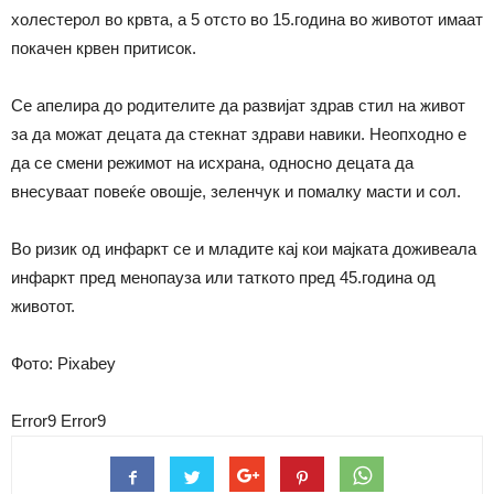
холестерол во крвта, а 5 отсто во 15.година во животот имаат
покачен крвен притисок.
Се апелира до родителите да развијат здрав стил на живот
за да можат децата да стекнат здрави навики. Неопходно е
да се смени режимот на исхрана, односно децата да
внесуваат повеќе овошје, зеленчук и помалку масти и сол.
Во ризик од инфаркт се и младите кај кои мајката доживеала
инфаркт пред менопауза или таткото пред 45.година од
животот.
Фото: Pixabey
Error9
Error9