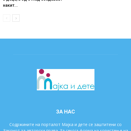
накит...
ЗА НАС
Содржините на порталот Мајка и дете се заштитени со
Законот за авторски права. За секоја форма на користење на