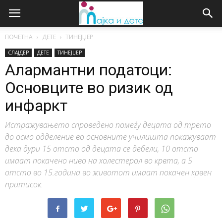
ПОЧЕТНА
ДЕТЕ
ТИНЕЈЏЕР
СЛАЈДЕР
ДЕТЕ
ТИНЕЈЏЕР
Алармантни податоци:
Основците во ризик од
инфаркт
Истражувањето спроведено помеѓу децата од трето
до осмо одделение во основните училишта покажуваат
дека дури 15 отсто од децата се дебели, 10 отсто
имаат покачено ниво на холестерол во крвта, а 5
отсто во 15.година во животот имаат покачен крвен
притисок.