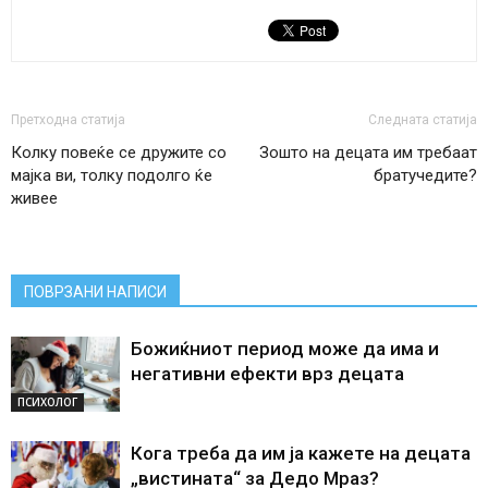
Претходна статија
Следната статија
Колку повеќе се дружите со
Зошто на децата им требаат
мајка ви, толку подолго ќе
братучедите?
живее
ПОВРЗАНИ НАПИСИ
Божиќниот период може да има и
негативни ефекти врз децата
ПСИХОЛОГ
Кога треба да им ја кажете на децата
„вистината“ за Дедо Мраз?