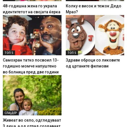
48-годишна жена го украла
Колку е висок и тежок Дедо
идентитетот на својата ќерка
Мраз?
ТОП 5
ТОП 5
Самохран татко посвоил 13-
Здрави оброци со ликовите
годишно момче напуштено
од цртаните филмови
во болница пред две години
СЛАЈДЕР
Живеат во село, одгледуваат
3 деца, а од отпад создаваат