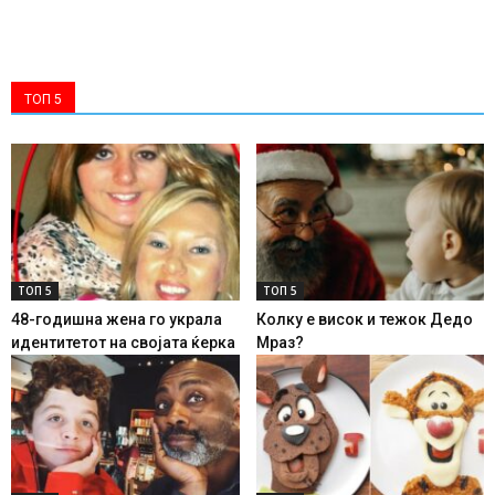
ТОП 5
ТОП 5
ТОП 5
48-годишна жена го украла
Колку е висок и тежок Дедо
идентитетот на својата ќерка
Мраз?