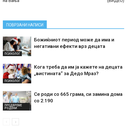
на Вања
(ВИДЕО)
ПОВРЗАНИ НАПИСИ
Божиќниот период може да има и
негативни ефекти врз децата
ПСИХОЛОГ
Кога треба да им ја кажете на децата
„вистината“ за Дедо Мраз?
ПСИХОЛОГ
Се роди со 665 грама, си замина дома
со 2.190
ПРЕДВРЕМЕ
РОДЕНИ