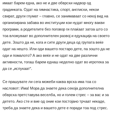
имаат барем една, ако не и две обврски надвор од
градинката. Одат на гимнастика, спорт, англиски, некои
свират, други глумат – главно, се занимаваат со некој вид на
организирана забава во институции кои нудат многу вакви
програми, а родителите без поговор ги плаќаат затоа што со
тоа вложуваат во дополнителен развој и едукација на своето
дете. Зошто да не, кога и сите други деца од групата веќе
одат на нешто. Или оди вашето постаро дете, па зошто да не
оди и помалото? А ако веќе и не одат на две различни
активности, тогаш барем еднаш неделно одат во игротека за
да се „испукаат“.
Се прашувате ли сега можеби каква врска има тоа со
насловот: Има! Мора да знаете дека секоја дополнителна
обврска претставува веселба, но и голем стрес – за вас и за
детето. Ако сте и вие од оние кои постојано трчаат некаде,
треба да знаете дека и вашето дете е поради тоа под стрес.