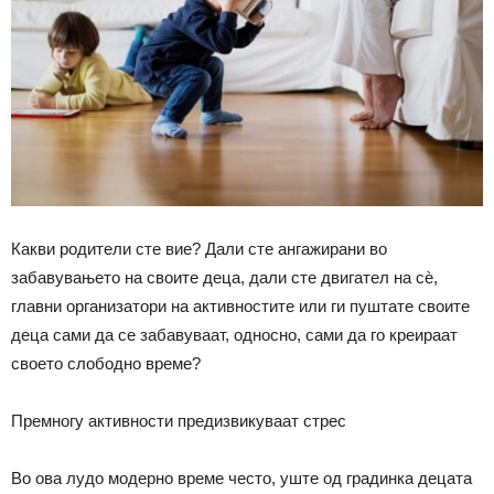
Какви родители сте вие? Дали сте ангажирани во
забавувањето на своите деца, дали сте двигател на сѐ,
главни организатори на активностите или ги пуштате своите
деца сами да се забавуваат, односно, сами да го креираат
своето слободно време?
Премногу активности предизвикуваат стрес
Во ова лудо модерно време често, уште од градинка децата