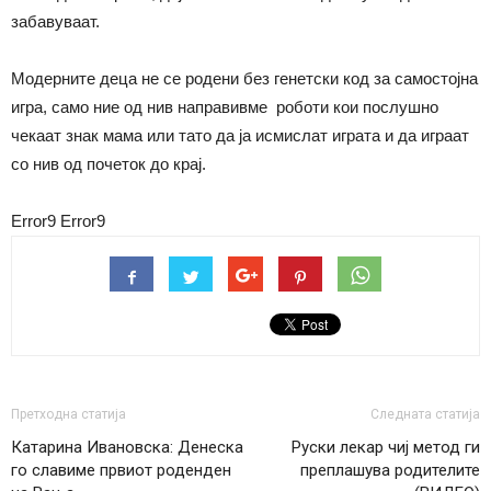
забавуваат.
Модерните деца не се родени без генетски код за самостојна
игра, само ние од нив направивме роботи кои послушно
чекаат знак мама или тато да ја исмислат играта и да играат
со нив од почеток до крај.
Error9
Error9
Претходна статија
Следната статија
Катарина Ивановска: Денеска
Руски лекар чиј метод ги
го славиме првиот роденден
преплашува родителите