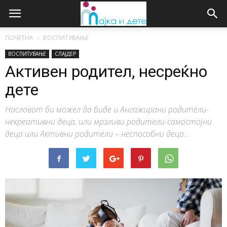
ПОЧЕТНА
ВОСПИТУВАЊЕ
ВОСПИТУВАЊЕ
СЛАЈДЕР
Активен родител, несреќно
дете
Насловот би можел да биде и Ангажирани родители-
некреативни деца, или мрзливи родители-самостојни
деца или Активни родители – неспособни деца...