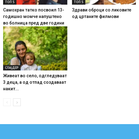
ТОП 5
ТОП 5
Самохран татко посвоил 13-
Здрави оброци со ликовите
годишно момче напуштено
од цртаните филмови
во болница пред две години
СЛАЈДЕР
Живеат во село, одгледуваат
3 деца, а од отпад создаваат
накит...