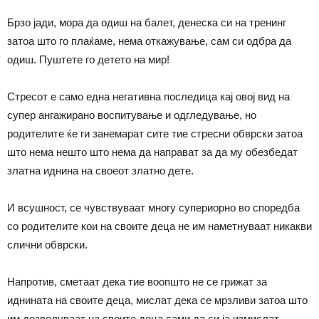
Брзо јади, мора да одиш на балет, денеска си на тренинг
затоа што го плаќаме, нема откажување, сам си одбра да
одиш. Пуштете го детето на мир!
Стресот е само една негативна последица кај овој вид на
супер ангажирано воспитување и одгледување, но
родителите ќе ги занемарат сите тие стресни обврски затоа
што нема нешто што нема да направат за да му обезбедат
златна иднина на своеот златно дете.
И всушност, се чувствуваат многу супериорно во споредба
со родителите кои на своите деца не им наметнуваат никакви
слични обврски.
Напротив, сметаат дека тие воопшто не се грижат за
иднината на своите деца, мислат дека се мрзливи затоа што
им дозволуваат на своите деца сами да си ја измислат