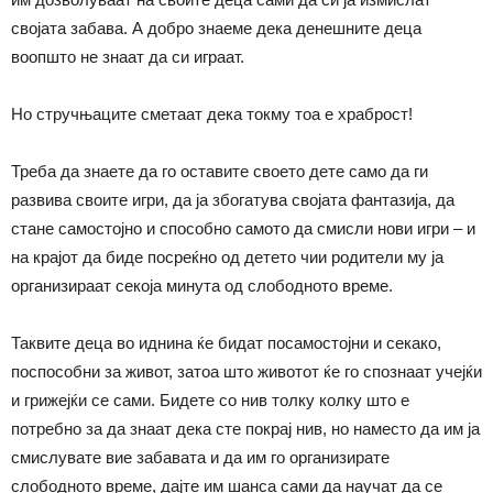
својата забава. А добро знаеме дека денешните деца
воопшто не знаат да си играат.
Но стручњаците сметаат дека токму тоа е храброст!
Треба да знаете да го оставите своето дете само да ги
развива своите игри, да ја збогатува својата фантазија, да
стане самостојно и способно самото да смисли нови игри – и
на крајот да биде посреќно од детето чии родители му ја
организираат секоја минута од слободното време.
Таквите деца во иднина ќе бидат посамостојни и секако,
поспособни за живот, затоа што животот ќе го спознаат учејќи
и грижејќи се сами. Бидете со нив толку колку што е
потребно за да знаат дека сте покрај нив, но наместо да им ја
смислувате вие забавата и да им го организирате
слободното време, дајте им шанса сами да научат да се