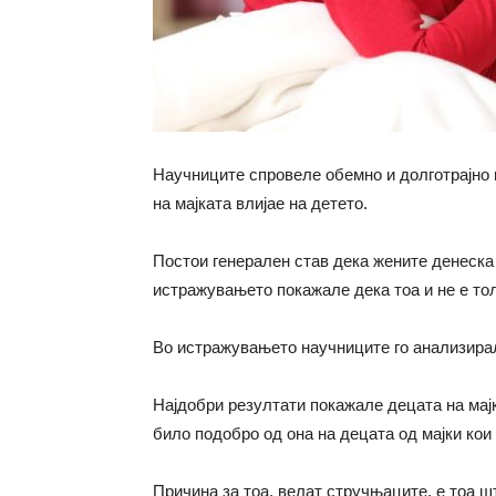
Научниците спровеле обемно и долготрајно 
на мајката влијае на детето.
Постои генерален став дека жените денеска 
истражувањето покажале дека тоа и не е то
Во истражувањето научниците го анализирал
Најдобри резултати покажале децата на мајк
било подобро од она на децата од мајки кои 
Причина за тоа, велат стручњаците, е тоа ш