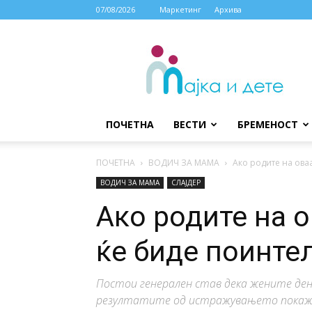
07/08/2026
Маркетинг
Архива
МАЈКА
И
ДЕТЕ
ПОЧЕТНА
ВЕСТИ
БРЕМЕНОСТ
ПОЧЕТНА
ВОДИЧ ЗА МАМА
Ако родите на ова
ВОДИЧ ЗА МАМА
СЛАЈДЕР
Ако родите на о
ќе биде поинте
Постои генерален став дека жените ден
резултатите од истражувањето покажал