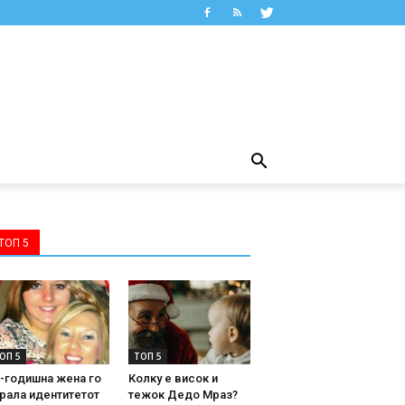
ТОП 5
ОП 5
ТОП 5
-годишна жена го
Колку е висок и
рала идентитетот
тежок Дедо Мраз?