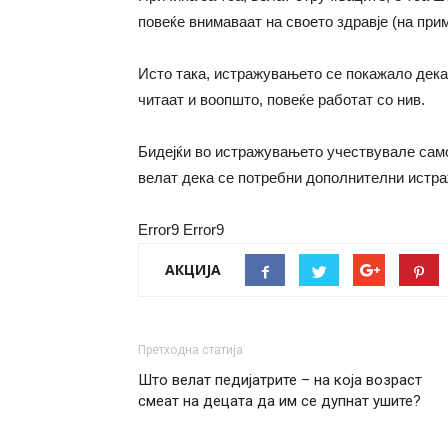
повеќе внимаваат на своето здравје (на при
Исто така, истражувањето се покажало дека 
читаат и воопшто, повеќе работат со нив.
Бидејќи во истражувањето учествувале само 
велат дека се потребни дополнителни истраж
Error9
Error9
АКЦИЈА
Претходна статија
Што велат педијатрите – на која возраст
смеат на децата да им се дупнат ушите?