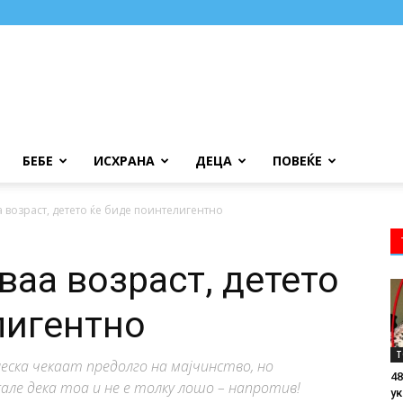
БЕБЕ
ИСХРАНА
ДЕЦА
ПОВЕЌЕ
а возраст, детето ќе биде поинтелигентно
ваа возраст, детето
лигентно
Т
еска чекаат предолго на мајчинство, но
48
е дека тоа и не е толку лошо – напротив!
ук