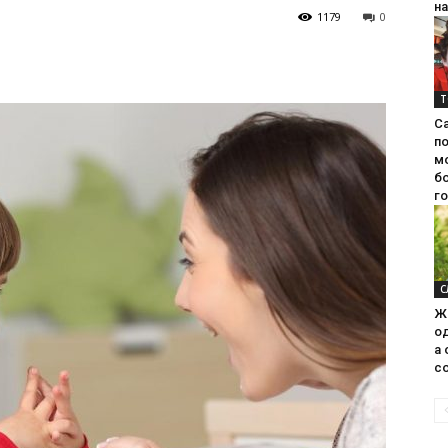
на
1179
0
Т
С
п
м
б
г
С
Ж
од
а 
со