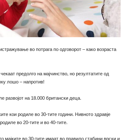
истражување во потрага по одговорот – како возраста
чекаат предолго на мајчинство, но резултатите од
лку лошо – напротив!
е развојот на 18.000 британски деца.
ите кои родиле во 30-тите години. Нивното здравје
родиле во 20-тите и во 40-тите.
то мајките во 30-тите имаат во правило стабини врски и