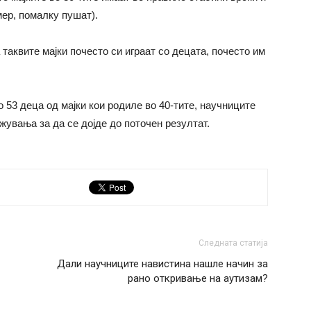
мер, помалку пушат).
таквите мајки почесто си играат со децата, почесто им
53 деца од мајки кои родиле во 40-тите, научниците
увања за да се дојде до поточен резултат.
Следната статија
Дали научниците навистина нашле начин за
рано откривање на аутизам?