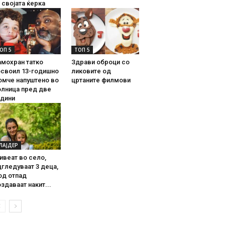
 својата ќерка
ОП 5
ТОП 5
амохран татко
Здрави оброци со
освоил 13-годишно
ликовите од
омче напуштено во
цртаните филмови
олница пред две
одини
ЛАЈДЕР
ивеат во село,
гледуваат 3 деца,
од отпад
здаваат накит...