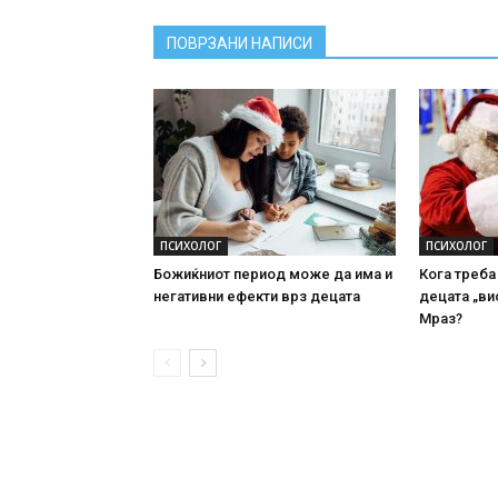
ПОВРЗАНИ НАПИСИ
ПСИХОЛОГ
ПСИХОЛОГ
Божиќниот период може да има и
Кога треба
негативни ефекти врз децата
децата „ви
Мраз?