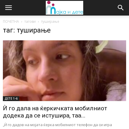
ПОЧЕТНА
тагови
туширање
таг: туширање
ДЕTE 1-6
Ѝ го дала на ќеркичката мобилниот
додека да се истушира, таа...
„Ѝ го дадов на мојата ќерка мобилниот телефон да си игра