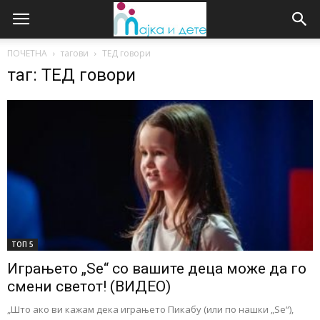
ПОЧЕТНА
тагови
ТЕД говори
таг: ТЕД говори
ТОП 5
Играњето „Ѕе“ со вашите деца може да го
смени светот! (ВИДЕО)
„Што ако ви кажам дека играњето Пикабу (или по нашки „Ѕе“),