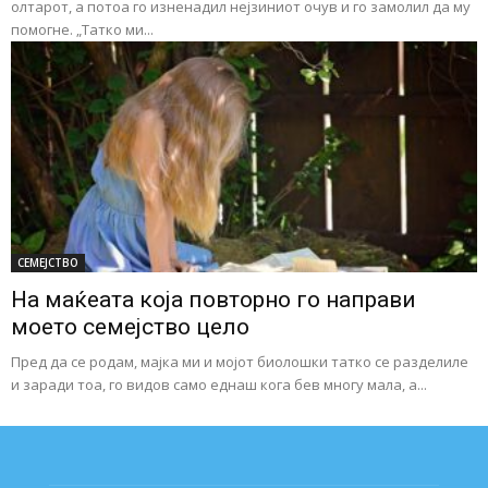
олтарот, а потоа го изненадил нејзиниот очув и го замолил да му
помогне. „Татко ми...
СЕМЕЈСТВО
На маќеата која повторно го направи
моето семејство цело
Пред да се родам, мајка ми и мојот биолошки татко се разделиле
и заради тоа, го видов само еднаш кога бев многу мала, а...