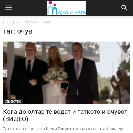
ПОЧЕТНА
тагови
очув
таг: очув
СЕМЕЈСТВО
Кога до олтар те водат и таткото и очувот
(ВИДЕО)
Таткото на невестата Келси Грифит тргнал со својата ќерка до