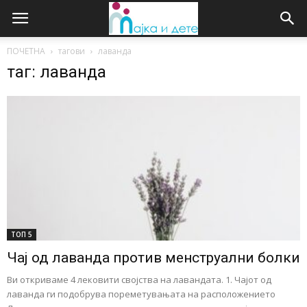
ПОЧЕТНА
тагови
лаванда
таг: лаванда
ТОП 5
Чај од лаванда против менструални болки
Ви откриваме 4 лековити својства на лавандата. 1. Чајот од
лаванда ги подобрува пореметувањата на расположението