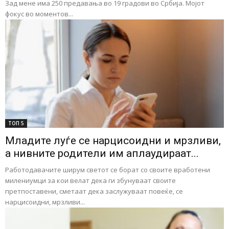
Зад мене има 250 предавања во 19 градови во Србија. Мојот
фокус во моментов...
ТОП 5
Младите луѓе се нарцисоидни и мрзливи,
а нивните родители им аплаудираат...
Работодавачите ширум светот се борат со своите вработени
милениумци за кои велат дека ги збунуваат своите
претпоставени, сметаат дека заслужуваат повеќе, се
нарцисоидни, мрзливи...