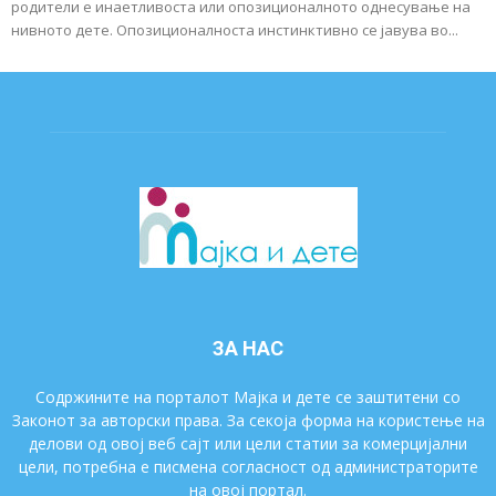
родители е инаетливоста или опозиционалното однесување на
нивното дете. Опозиционалноста инстинктивно се јавува во...
ЗА НАС
Содржините на порталот Мајка и дете се заштитени со
Законот за авторски права. За секоја форма на користење на
делови од овој веб сајт или цели статии за комерцијални
цели, потребна е писмена согласност од администраторите
на овој портал.