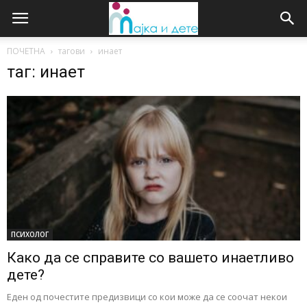
ПОЧЕТНА
тагови
инает
таг: инает
ПСИХОЛОГ
Како да се справите со вашето инаетливо
дете?
Еден од почестите предизвици со кои може да се соочат некои