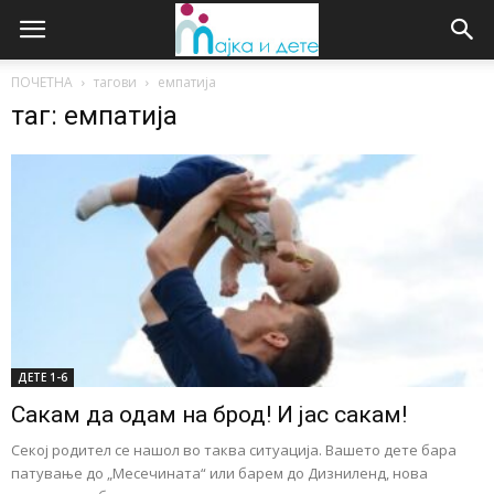
ПОЧЕТНА
тагови
емпатија
таг: емпатија
ДЕTE 1-6
Сакам да одам на брод! И јас сакам!
Секој родител се нашол во таква ситуација. Вашето дете бара
патување до „Месечината“ или барем до Дизниленд, нова