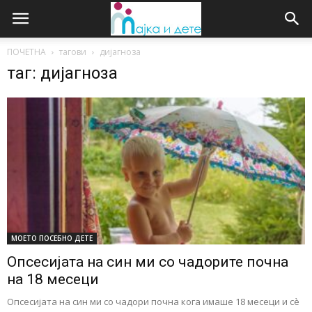
ПОЧЕТНА
тагови
дијагноза
таг: дијагноза
МОЕТО ПОСЕБНО ДЕТЕ
Опсесијата на син ми со чадорите почна
на 18 месеци
Опсесијата на син ми со чадори почна кога имаше 18 месеци и сè