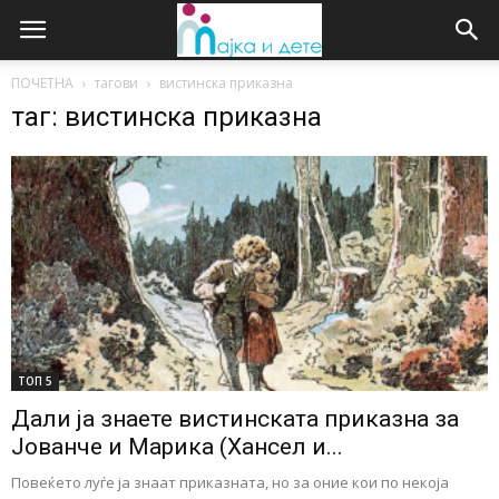
ПОЧЕТНА
тагови
вистинска приказна
таг: вистинска приказна
ТОП 5
Дали ја знаете вистинската приказна за
Јованче и Марика (Хансел и...
Повеќето луѓе ја знаат приказната, но за оние кои по некоја