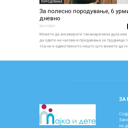
ПОРОДУВАЊЕ
За полесно породување, 6 урм
дневно
29/11/2021
Можете да ангажирате таканаречена дула или
да одите на часови и предавања за трудници. 
тоа не е единственото нешто што можете да го.
ЗА
Содр
Зако
на д