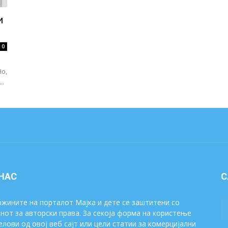
и
0
Но,
..
 НАС
С
жините на порталот Мајка и дете се заштитени со
нот за авторски права. За секоја форма на користење
елови од овој веб сајт или цели статии за комерцијални